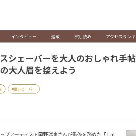
。
インタビュー
連載
試し読み
アクセスランキ
スシェーバーを大人のおしゃれ手帖
の大人眉を整えよう
恵
眉シェーバー
ップアーティスト岡野瑞恵さんが監修を務めた「T.m