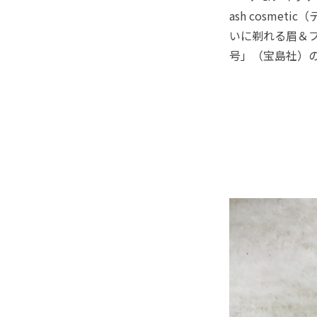
ash cosme
いに剃れる眉＆フ
号」（宝島社）