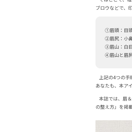
ブロウなどで、
①眉頭：目
②眉尻：小
③眉山：白
④眉山と眉
上記の4つの手
あなたも、本ア
本誌では、眉＆
の整え方」を掲