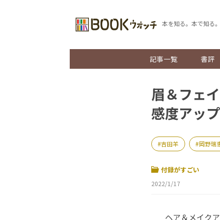
本を知る。本で知る
記事一覧
書評
眉＆フェイ
感度アップ
吉田羊
岡野瑞
付録がすごい
2022/1/17
ヘア＆メイクア