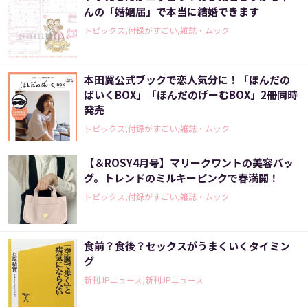
んの「婚姻届」で本当に結婚できます
トピックス,付録がすごい,雑誌・ムック
本田翼公式ブックで恋人気分に！「ほんだの
ばいくBOX」「ほんだのげーむBOX」2冊同時
発売
トピックス,付録がすごい,雑誌・ムック
【＆ROSY4月号】マリークワントの美容バッ
グ。トレンドのミルキーピンクで春満開！
トピックス,付録がすごい,雑誌・ムック
食前？食後？セックスがうまくいくタイミン
グ
新刊JPニュース,新刊JPニュース