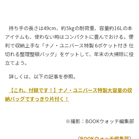
持ち手の長さは49cm、約5kgの耐荷重、容量約16Lの本
アイテムも、使わない時はコンパクトに畳んでおける。便
利で収納上手な「ナノ・ユニバース特製 6ポケット付き 仕
切れる整理整頓バッグ」をゲットして、年末の大掃除に役
立てよう。
詳しくは、以下の記事を参照。
【これ、付録です！】ナノ・ユニバース特製大容量の収
納バッグですっきり片付く！
※撮影：BOOKウォッチ編集部
（
BOOKウォッチ編集部
）