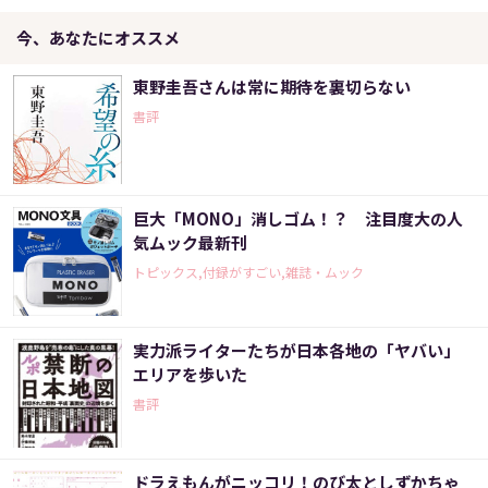
今、あなたにオススメ
東野圭吾さんは常に期待を裏切らない
書評
巨大「MONO」消しゴム！？ 注目度大の人
気ムック最新刊
トピックス,付録がすごい,雑誌・ムック
実力派ライターたちが日本各地の「ヤバい」
エリアを歩いた
書評
ドラえもんがニッコリ！のび太としずかちゃ