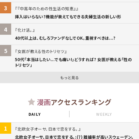
3
『中高年のための性生活の知恵』
挿入はいらない?機能が衰えてもできる夫婦生活の新しい形
4
化け活。
40代以上は、むしろファンデなしでOK。重視すべきは...?
5
女医が教える性のトリセツ
50代「本当はしたい...でも痛い!」どうすれば? 女医が教える「性の
トリセツ」
もっと見る
漫画
アクセスランキング
DAILY
WEEKLY
1
北欧女子オーサ、日本で恋をする。
北欧女子オーサ、日本で恋をする。:(7) 離婚率が高いスウェーデン。