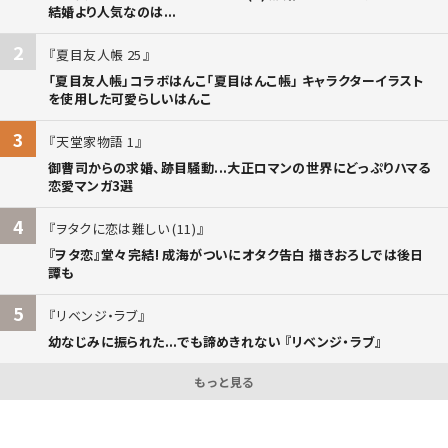
結婚より人気なのは...
2
夏目友人帳 25
「夏目友人帳」コラボはんこ「夏目はんこ帳」 キャラクターイラスト
を使用した可愛らしいはんこ
3
天堂家物語 1
御曹司からの求婚、跡目騒動...大正ロマンの世界にどっぷりハマる
恋愛マンガ3選
4
ヲタクに恋は難しい (11)
『ヲタ恋』堂々完結! 成海がついにオタク告白 描きおろしでは後日
譚も
5
リベンジ・ラブ
幼なじみに振られた...でも諦めきれない 『リベンジ・ラブ』
もっと見る