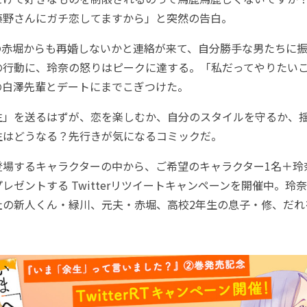
藤野さんにガチ恋してますから」と突然の告白。
赤堀からも再婚しないかと連絡が来て、自分勝手な男たちに振
の行動に、玲奈の怒りはピークに達する。「私だってやりたい
の白澤先輩とデートにまでこぎつけた。
」を送るはずが、恋を楽しむか、自分のスタイルを守るか、
生はどうなる？先行きが気になるコミックだ。
場するキャラクターの中から、ご希望のキャラクター1名＋玲
レゼントする Twitterリツイートキャンペーンを開催中。玲
社の新人くん・緑川、元夫・赤堀、高校2年生の息子・修、だれ