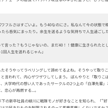
パワフルさはすごいよ。もう40なのにさ。私なんて今の状態で
なったら呑気にまったり。余生を送るような気持ちで人生過ごし
て言った？もうじゃないの、まだ40！！健康に生きられたとし
う1回人生を送れるじゃん」
たそうやってラベリングして諦めてるよね。そうやって取りこ
」と言われて、内心ザワザワしてしまう。 ぼんやりと「取りこ
と、大学時代の想い人であったサークルの2つ上の「白澤先輩」
、恋心が再燃する...。
年下の新卒社員の緑川に戦隊モノが好きなことを知られ、「"好
だけで好きなものを制限されるのって馬鹿馬鹿しくないですか