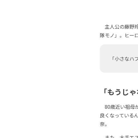
主人公の藤野玲
隊モノ」。ヒー
「小さなハ
「もうじゃ
80歳近い祖母
良くなっているん
奈。
また、大手エス