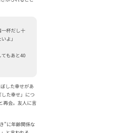
精一杯だし十
たいよ」
てもあと40
ぼした幸せがあ
ぼした幸せ」につ
と再会。友人に言
き"に年齢関係な
？」と言われる。