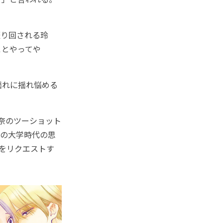
り回される玲
ことやってや
揺れに揺れ悩める
奈のツーショット
奈の大学時代の思
をリクエストす