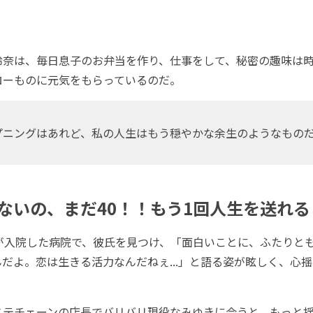
奈は、毎日息子のお弁当を作り、仕事をして、秘密の趣味は時
ローものに元気をもらっているのだ。
プニングはあれど、私の人生はもう穏やかな余生のようなもの
ないの、まだ40！！もう1回人生を送れ
が入院した病院で、彼氏を見つけ、「面白いことに、ふたりと
だよ。恋は生きる活力なんだねぇ...」と語る姿が眩しく、心
テチェーンの店長でバリバリ現役なみゆきに会うと、もっと揺