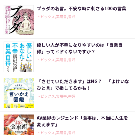
ブッダの名言。不安な時に刺さる100の言葉
トピックス,実用書,書評
優しい人が不幸になりやすいのは「自業自
得」ってヒドくないですか？
トピックス,実用書,書評
「させていただきます」はNG？ 「よけいな
ひと言」で損してるかも！
トピックス,実用書,書評
AV業界のレジェンド「食事は、本当に人生を
変えます」
トピックス,実用書,書評