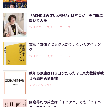
「ADHDは天才肌が多い」は本当か 専門医に
聞いてみた
新刊JPニュース,新刊JPニュース
食前？食後？セックスがうまくいくタイミン
グ
新刊JPニュース,新刊JPニュース
晩年の家康はロリコンだった？...東大教授が教
える戦国恋愛事情
ノンフィクション
鎌倉幕府の成立は「イイクニ」でも「イイハ