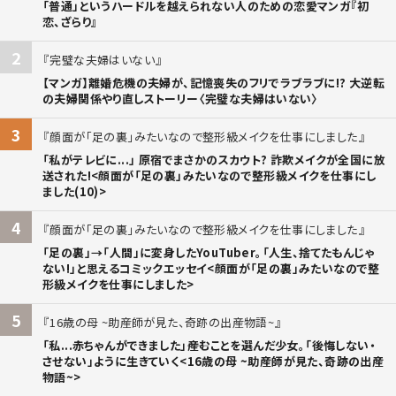
「普通」というハードルを越えられない人のための恋愛マンガ『初
恋、ざらり』
2
完璧な夫婦はいない
【マンガ】離婚危機の夫婦が、記憶喪失のフリでラブラブに!? 大逆転
の夫婦関係やり直しストーリー〈完璧な夫婦はいない〉
3
顔面が「足の裏」みたいなので整形級メイクを仕事にしました
「私がテレビに...」 原宿でまさかのスカウト? 詐欺メイクが全国に放
送された!<顔面が「足の裏」みたいなので整形級メイクを仕事にし
ました(10)>
4
顔面が「足の裏」みたいなので整形級メイクを仕事にしました
「足の裏」→「人間」に変身したYouTuber。「人生、捨てたもんじゃ
ない!」と思えるコミックエッセイ<顔面が「足の裏」みたいなので整
形級メイクを仕事にしました>
5
16歳の母 ~助産師が見た、奇跡の出産物語~
「私...赤ちゃんができました」――産むことを選んだ少女。「後悔しない・
させない」ように生きていく<16歳の母 ~助産師が見た、奇跡の出産
物語~>