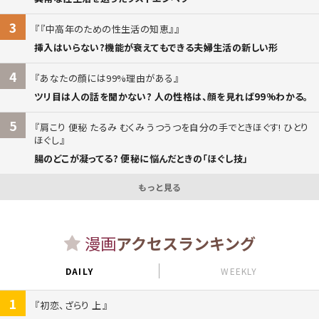
3
『中高年のための性生活の知恵』
挿入はいらない?機能が衰えてもできる夫婦生活の新しい形
4
あなたの顔には99%理由がある
ツリ目は人の話を聞かない? 人の性格は、顔を見れば99%わかる。
5
肩こり 便秘 たるみ むくみ うつうつを自分の手でときほぐす! ひとり
ほぐし
腸のどこが凝ってる? 便秘に悩んだときの「ほぐし技」
もっと見る
漫画
アクセスランキング
DAILY
WEEKLY
1
初恋、ざらり 上