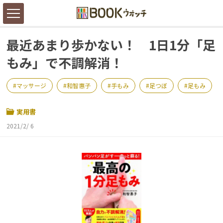
最近あまり歩かない！ 1日1分「足
もみ」で不調解消！
マッサージ
和智惠子
手もみ
足つぼ
足もみ
実用書
2021/2/ 6