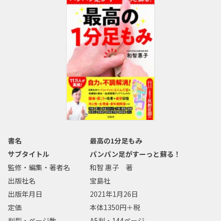
書名
最高の1分足もみ
サブタイトル
パンパン足がすーっと蘇る！
監修・編集・著者名
和智 惠子 著
出版社名
宝島社
出版年月日
2021年1月26日
定価
本体1350円＋税
判型・ページ数
A5判・144ページ