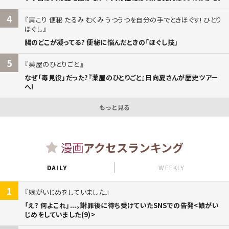
4
肩こり 便秘 たるみ むくみ うつうつを自分の手でときほぐす! ひとり
ほぐし
腸のどこが凝ってる? 便秘に悩んだときの「ほぐし技」
5
薬屋のひとりごと
なぜ「毒見役」だった?『薬屋のひとりごと』日向夏さんが歴史ツアー
へ!
もっと見る
漫画
アクセスランキング
DAILY
WEEKLY
1
娘がいじめをしていました
「え? 何よこれ」...。謝罪後に待ち受けていたSNSでの告発<娘がい
じめをしていました(9)>