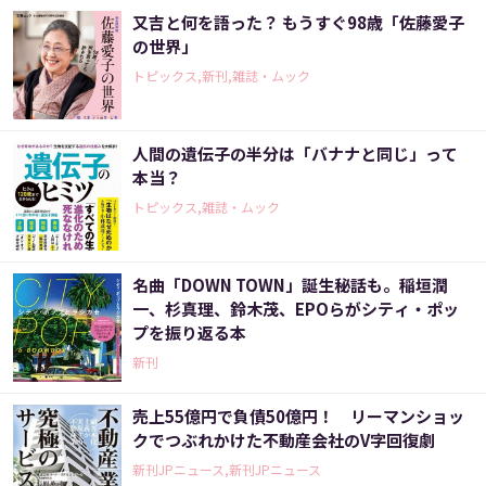
又吉と何を語った？ もうすぐ98歳「佐藤愛子
の世界」
トピックス,新刊,雑誌・ムック
人間の遺伝子の半分は「バナナと同じ」って
本当？
トピックス,雑誌・ムック
名曲「DOWN TOWN」誕生秘話も。稲垣潤
一、杉真理、鈴木茂、EPOらがシティ・ポッ
プを振り返る本
新刊
売上55億円で負債50億円！ リーマンショッ
クでつぶれかけた不動産会社のV字回復劇
新刊JPニュース,新刊JPニュース