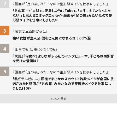
2
顔面が「足の裏」みたいなので整形級メイクを仕事にしました
「足の裏」→「人間」に変身したYouTuber。「人生、捨てたもんじゃ
ない!」と思えるコミックエッセイ<顔面が「足の裏」みたいなので整
形級メイクを仕事にしました>
3
魔女は三百路から 1
強い女性が主人公!読むと元気になれるコミック5選
4
仕事でも、仕事じゃなくても
『大奥』『何食べ』よしながふみ初のインタビュー本。子どもの頃影響
を受けた漫画は?
5
顔面が「足の裏」みたいなので整形級メイクを仕事にしました
「私がテレビに...」 原宿でまさかのスカウト? 詐欺メイクが全国に放
送された!<顔面が「足の裏」みたいなので整形級メイクを仕事にし
ました(10)>
もっと見る