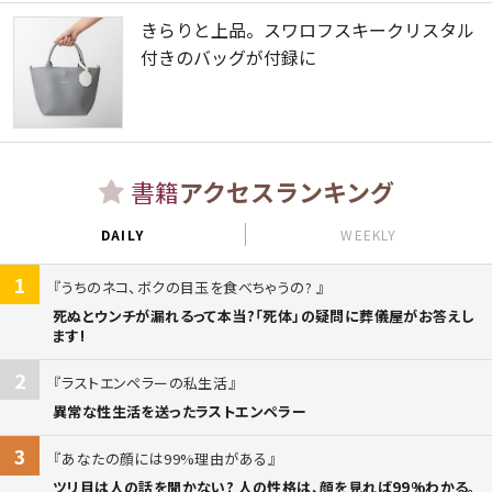
きらりと上品。スワロフスキークリスタル
付きのバッグが付録に
書籍
アクセスランキング
DAILY
WEEKLY
1
うちのネコ、ボクの目玉を食べちゃうの?
死ぬとウンチが漏れるって本当?「死体」の疑問に葬儀屋がお答えし
ます!
2
ラストエンペラーの私生活
異常な性生活を送ったラストエンペラー
3
あなたの顔には99%理由がある
ツリ目は人の話を聞かない? 人の性格は、顔を見れば99%わかる。