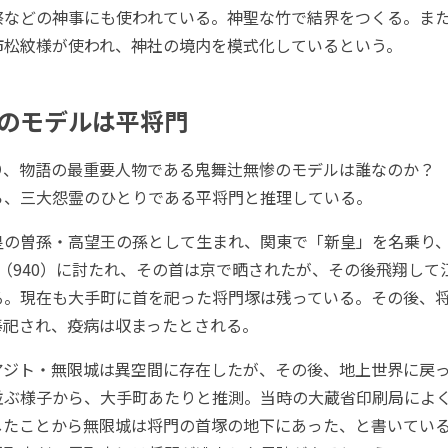
祭などの神事にも使われている。神聖な竹で結界をつくる。ま
市松紋様が使われ、神社の境内を模式化しているという。
のモデルは平将門
、物語の最重要人物である鬼舞辻無惨のモデルは誰なのか？
ら、三大怨霊のひとりである平将門と推理している。
の曽孫・高望王の孫として生まれ、関東で「新皇」を名乗り
（940）に討たれ、その首は京で晒されたが、その後飛翔して
る。現在も大手町に首を祀った将門塚は残っている。その後、
奉祀され、疫病は収まったとされる。
ジト・無限城は異空間に存在したが、その後、地上世界に戻っ
並ぶ様子から、大手町あたりと推測。当時の大蔵省印刷局によ
したことから無限城は将門の首塚の地下にあった、と書いてい