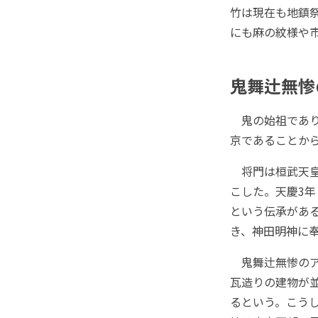
竹は現在も地鎮
にも麻の紋様や
鬼舞辻無惨
鬼の始祖であり
京であることか
将門は桓武天皇
こした。天慶3年
という伝承があ
き、神田明神に
鬼舞辻無惨のア
瓦造りの建物が
るという。こう