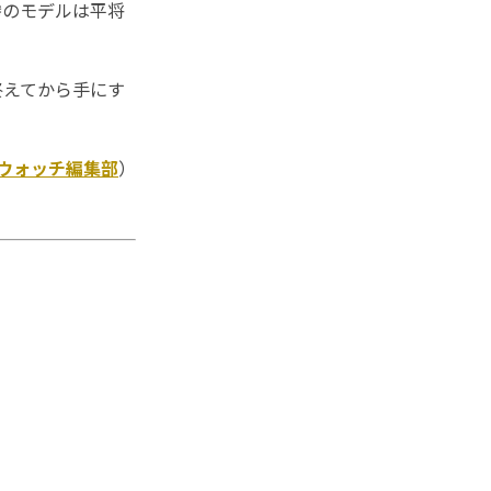
惨のモデルは平将
えてから手にす
Kウォッチ編集部
）