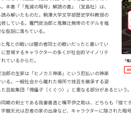
る。本書『「鬼滅の暗号」解読の書』（宝島社）は、
ら読み解いたものだ。駒澤大学文学部歴史学科教授の
監修している。竈門炭治郎と鬼舞辻無惨のモデルを推
胆な仮説に満ちている。
と鬼との戦いは闇の者同士の戦いだったと書いてい
」に登場するキャラクターの多くが社会的マイノリテ
されているからだ。
「鬼
a
治郎の生家は「ヒノカミ神楽」という厄払いの神楽
でいる。一般社会から離れた場所で技芸を継承する姿
した芸能集団「傀儡子（くぐつ）」と重なる部分があるという
同期の剣士である我妻善逸と嘴平伊之助は、どちらも「捨て
、宇髄天元は忍者の家の出身など、キャラクターに隠された暗