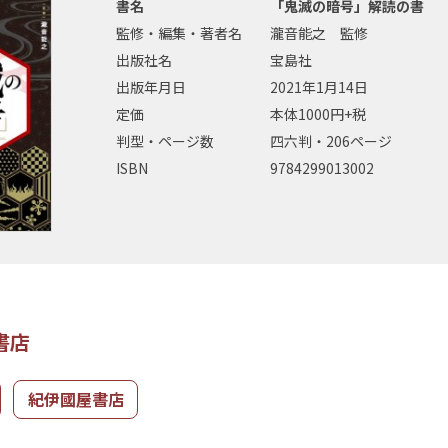
書名
「鬼滅の暗号」解読の書
監修・編集・著者名
瀧音能之 監修
出版社名
宝島社
出版年月日
2021年1月14日
定価
本体1000円+税
判型・ページ数
四六判・206ページ
ISBN
9784299013002
書店
紀伊國屋書店