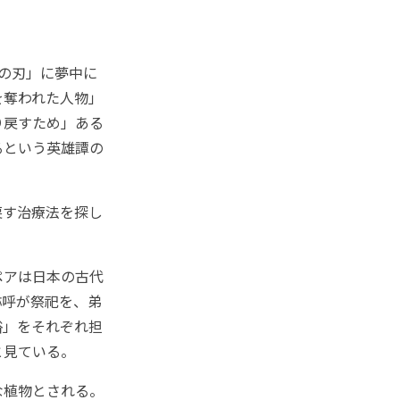
の刃」に夢中に
を奪われた人物」
り戻すため」ある
るという英雄譚の
戻す治療法を探し
ペアは日本の古代
弥呼が祭祀を、弟
俗」をそれぞれ担
と見ている。
な植物とされる。