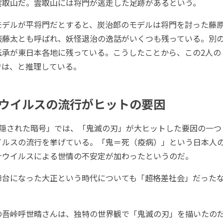
雲取山だ。雲取山には将門が逃走した足跡があるという。
デルが平将門だとすると、炭治郎のモデルは将門を討った藤
俵藤太とも呼ばれ、妖怪退治の逸話がいくつも残っている。別
伝承が東日本各地に残っている。こうしたことから、この2人の
では、と推理している。
ウイルスの流行がヒットの要因
隠された暗号」では、「鬼滅の刃」が大ヒットした要因の一つと
イルスの流行を挙げている。「鬼＝死（疫病）」という日本人
ナウイルスによる世情の不安定が加わったというのだ。
台になった大正という時代についても「超格差社会」だったな
吾峠呼世晴さんは、独特の世界観で「鬼滅の刃」を描いたの