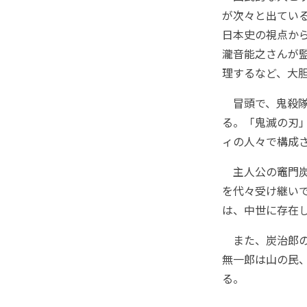
が次々と出てい
日本史の視点か
瀧音能之さんが
理するなど、大
冒頭で、鬼殺隊
る。「鬼滅の刃
ィの人々で構成
主人公の竈門炭
を代々受け継い
は、中世に存在
また、炭治郎の
無一郎は山の民
る。