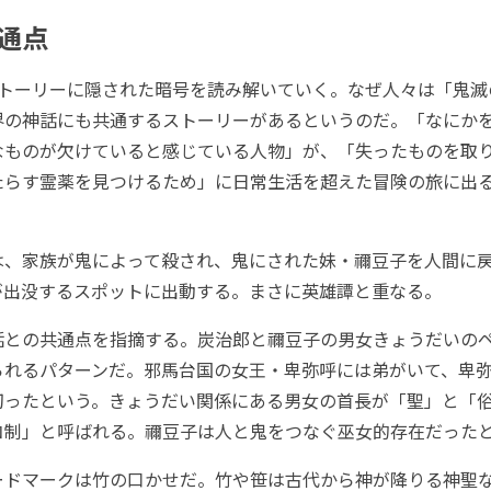
通点
トーリーに隠された暗号を読み解いていく。なぜ人々は「鬼滅
界の神話にも共通するストーリーがあるというのだ。「なにか
なものが欠けていると感じている人物」が、「失ったものを取
たらす霊薬を見つけるため」に日常生活を超えた冒険の旅に出
、家族が鬼によって殺され、鬼にされた妹・禰豆子を人間に
が出没するスポットに出動する。まさに英雄譚と重なる。
との共通点を指摘する。炭治郎と禰豆子の男女きょうだいの
られるパターンだ。邪馬台国の女王・卑弥呼には弟がいて、卑
切ったという。きょうだい関係にある男女の首長が「聖」と「
コ制」と呼ばれる。禰豆子は人と鬼をつなぐ巫女的存在だった
ドマークは竹の口かせだ。竹や笹は古代から神が降りる神聖