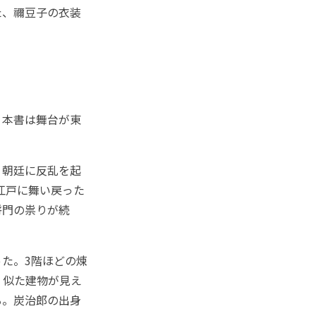
た、禰豆子の衣装
 本書は舞台が東
、朝廷に反乱を起
江戸に舞い戻った
将門の祟りが続
た。3階ほどの煉
く似た建物が見え
る。炭治郎の出身