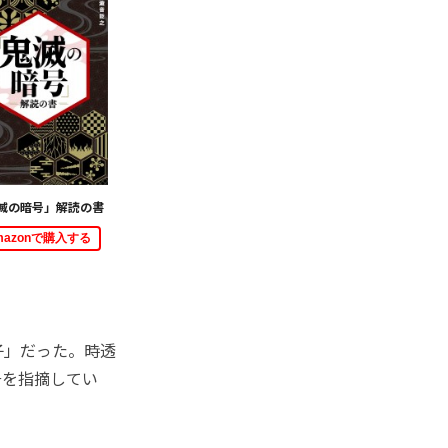
滅の暗号」解読の書
mazonで購入する
。
子」だった。時透
号を指摘してい