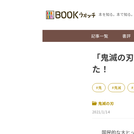
本を知る。本で知る
記事一覧
書評
「鬼滅の刃
た！
鬼
鬼滅
鬼滅の刃
2021/1/14
国民的な大ヒッ