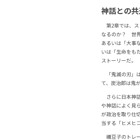
神話との共
第2章では、ス
なるのか？ 世
あるいは「大事
いは「生命をも
ストーリーだ。
「鬼滅の刃」は
て、炭治郎は鬼
さらに日本神話
や神話によく見
が政治を取り仕
当する「ヒメヒ
禰豆子のトレー