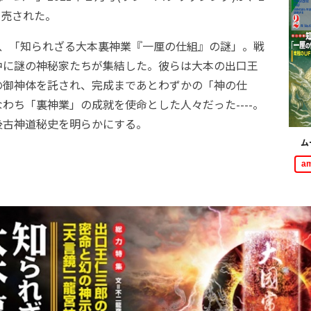
発売された。
、「知られざる大本裏神業『一厘の仕組』の謎」。戦
中に謎の神秘家たちが集結した。彼らは大本の出口王
の御神体を託され、完成まであとわずかの「神の仕
わち「裏神業」の成就を使命とした人々だった----。
後古神道秘史を明らかにする。
ム
a