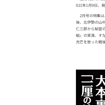
021年1月9日、
2月号の特集は
後、北伊勢の山
仁三郎から秘密
組」の実演、すな
光芒を放った戦