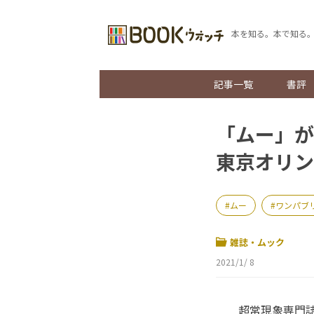
本を知る。本で知る
記事一覧
書評
「ムー」が
東京オリ
ムー
ワンパブ
雑誌・ムック
2021/1/ 8
超常現象専門誌「