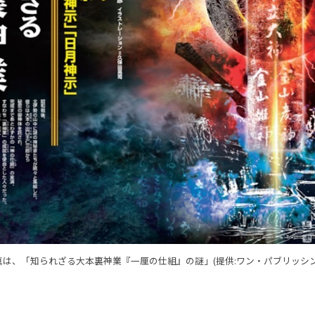
真は、「知られざる大本裏神業『一厘の仕組』の謎」(提供:ワン・パブリッシン