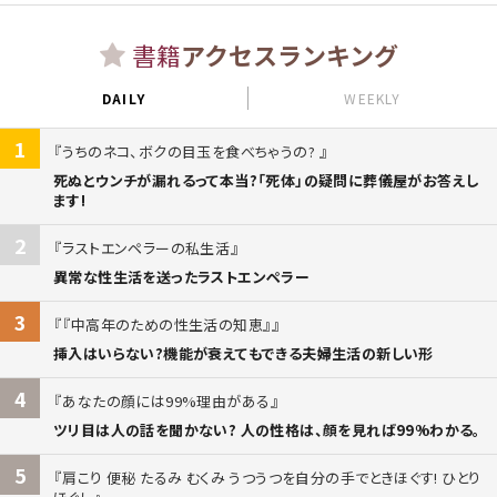
書籍
アクセスランキング
DAILY
WEEKLY
1
うちのネコ、ボクの目玉を食べちゃうの?
死ぬとウンチが漏れるって本当?「死体」の疑問に葬儀屋がお答えし
ます!
2
ラストエンペラーの私生活
異常な性生活を送ったラストエンペラー
3
『中高年のための性生活の知恵』
挿入はいらない?機能が衰えてもできる夫婦生活の新しい形
4
あなたの顔には99%理由がある
ツリ目は人の話を聞かない? 人の性格は、顔を見れば99%わかる。
5
肩こり 便秘 たるみ むくみ うつうつを自分の手でときほぐす! ひとり