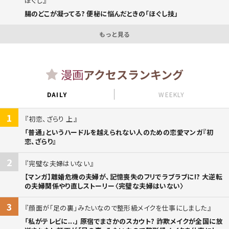
ほぐし
腸のどこが凝ってる? 便秘に悩んだときの「ほぐし技」
もっと見る
漫画
アクセスランキング
DAILY
WEEKLY
1
初恋、ざらり 上
「普通」というハードルを越えられない人のための恋愛マンガ『初
恋、ざらり』
2
完璧な夫婦はいない
【マンガ】離婚危機の夫婦が、記憶喪失のフリでラブラブに!? 大逆転
の夫婦関係やり直しストーリー〈完璧な夫婦はいない〉
3
顔面が「足の裏」みたいなので整形級メイクを仕事にしました
「私がテレビに...」 原宿でまさかのスカウト? 詐欺メイクが全国に放