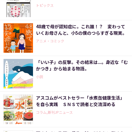
トピックス
48歳で母が認知症に。これ誰！？ 変わって
いくお母さんと、小5の僕のつらすぎる現実。
アニメ・コミック
「いい子」の反撃。その結末は...。身近な「む
かつき」から始まる物語。
小説
アスコムがベストセラー「水煮缶健康生活」
を自ら実践 ＳＮＳで読者と交流深める
コラム,新刊JPニュース