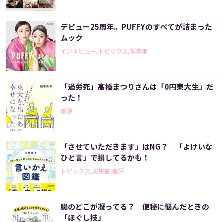
デビュー25周年。PUFFYのすべてが詰まった
ムック
インタビュー,トピックス,写真集
「過労死」高橋まつりさんは「0円東大生」だ
った！
書評
「させていただきます」はNG？ 「よけいな
ひと言」で損してるかも！
トピックス,実用書,書評
腸のどこが凝ってる？ 便秘に悩んだときの
「ほぐし技」