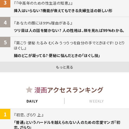
3
『中高年のための性生活の知恵』
挿入はいらない?機能が衰えてもできる夫婦生活の新しい形
4
あなたの顔には99%理由がある
ツリ目は人の話を聞かない? 人の性格は、顔を見れば99%わかる。
5
肩こり 便秘 たるみ むくみ うつうつを自分の手でときほぐす! ひとり
ほぐし
腸のどこが凝ってる? 便秘に悩んだときの「ほぐし技」
もっと見る
漫画
アクセスランキング
DAILY
WEEKLY
1
初恋、ざらり 上
「普通」というハードルを越えられない人のための恋愛マンガ『初
恋、ざらり』