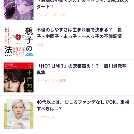
タート！
アニメ・コミック
不倫のしやすさは生まれ順で決まる？ 長
子・中間子・末っ子・一人っ子の不倫事情
恋愛
「HOT LIMIT」の衣装超え！？ 西川貴教写
真集
トピックス,写真集
40代以上は、むしろファンデなしでOK。重視
すべきは...？
トピックス