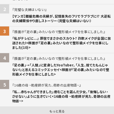
2
完璧な夫婦はいない
【マンガ】離婚危機の夫婦が、記憶喪失のフリでラブラブに!? 大逆転
の夫婦関係やり直しストーリー〈完璧な夫婦はいない〉
3
顔面が「足の裏」みたいなので整形級メイクを仕事にしました
「私がテレビに...」 原宿でまさかのスカウト? 詐欺メイクが全国に放
送された!<顔面が「足の裏」みたいなので整形級メイクを仕事にし
ました(10)>
4
顔面が「足の裏」みたいなので整形級メイクを仕事にしました
「足の裏」→「人間」に変身したYouTuber。「人生、捨てたもんじゃ
ない!」と思えるコミックエッセイ<顔面が「足の裏」みたいなので整
形級メイクを仕事にしました>
5
16歳の母 ~助産師が見た、奇跡の出産物語~
「私...赤ちゃんができました」――産むことを選んだ少女。「後悔しない・
させない」ように生きていく<16歳の母 ~助産師が見た、奇跡の出産
物語~>
もっと見る