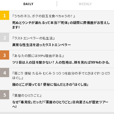
DAILY
WEEKLY
1
うちのネコ、ボクの目玉を食べちゃうの?
死ぬとウンチが漏れるって本当?「死体」の疑問に葬儀屋がお答えし
ます!
2
ラストエンペラーの私生活
異常な性生活を送ったラストエンペラー
3
あなたの顔には99%理由がある
ツリ目は人の話を聞かない? 人の性格は、顔を見れば99%わかる。
4
肩こり 便秘 たるみ むくみ うつうつを自分の手でときほぐす! ひとり
ほぐし
腸のどこが凝ってる? 便秘に悩んだときの「ほぐし技」
5
薬屋のひとりごと
なぜ「毒見役」だった?『薬屋のひとりごと』日向夏さんが歴史ツアー
へ!