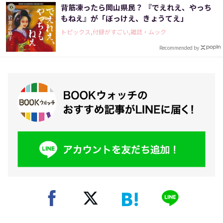
背筋凍ったら岡山県民？ 『でえれえ、やっち
もねえ』が「ぼっけえ、きょうてえ」
トピックス,付録がすごい,雑誌・ムック
Recommended by