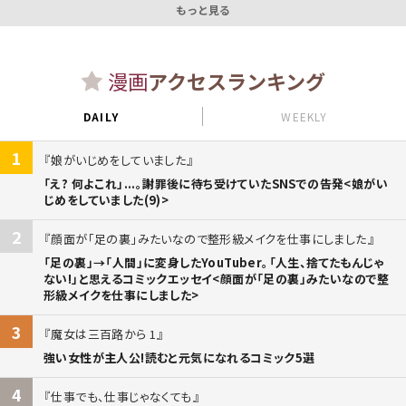
もっと見る
漫画
アクセスランキング
DAILY
WEEKLY
1
娘がいじめをしていました
「え? 何よこれ」...。謝罪後に待ち受けていたSNSでの告発<娘がい
じめをしていました(9)>
2
顔面が「足の裏」みたいなので整形級メイクを仕事にしました
「足の裏」→「人間」に変身したYouTuber。「人生、捨てたもんじゃ
ない!」と思えるコミックエッセイ<顔面が「足の裏」みたいなので整
形級メイクを仕事にしました>
3
魔女は三百路から 1
強い女性が主人公!読むと元気になれるコミック5選
4
仕事でも、仕事じゃなくても