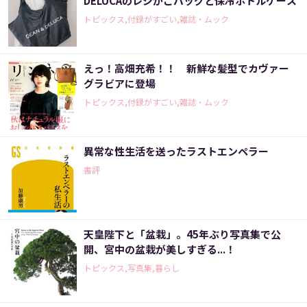
DELUCAのレジかごバッグと保冷ボトルケース
トピックス,付録がすごい,雑誌・ムック
えっ！高畑充希！！ 新鮮な髪型でカヴァー
グラビアに登場
トピックス,付録がすごい,雑誌・ムック
異常な性生活を送ったラストエンペラー
書評
天皇陛下と「盆栽」。45年ぶり写真集で公
開、宮中の盆栽が美しすぎる...！
トピックス,写真集,暮らし