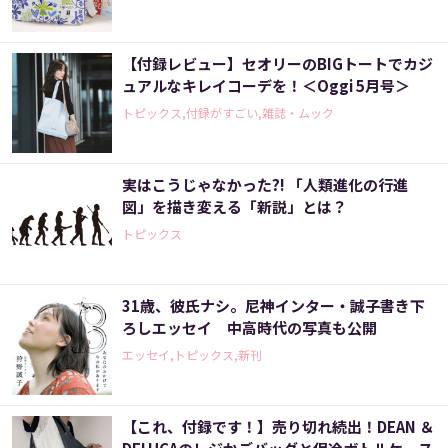
【付録レビュー】セオリーのBIGトートでカジ
ュアルなキレイコーデを！＜Oggi 5月号＞
トピックス,付録がすごい,雑誌・ムック
実はこうじゃなかった?! 「人類進化の行進
図」を描き変える「新説」とは？
トピックス
31歳、彼氏ナシ。尼神インター・誠子書き下
ろしエッセイ 中高時代の写真も公開
エッセイ,トピックス,新刊
【これ、付録です！】売り切れ続出！DEAN ＆