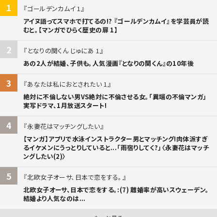
1
ゴールデンカムイ 1
アイヌ語ってスマホで打てるの!? 『ゴールデンカムイ』を学芸員が読
むと。【マンガでひらく歴史の扉 1】
2
となりの関くん じゅにあ 1
あの2人が結婚、子供も。人気漫画『となりの関くん』の10年後
3
あなたは私におとされたい 1
絶対に不倫しない男VS絶対に不倫させる女。「異端の不倫マンガ」
実写ドラマ、1月放送スタート!
4
永妻花はマッチングしたい
【マンガ】アプリで水泳インストラクター男とマッチング!肉体派すぎ
るイケメンにうっとりしていると...「雨宿りしてく?」〈永妻花はマッチ
ングしたい(2)〉
5
北欧女子オーサ、日本で恋をする。
北欧女子オーサ、日本で恋をする。:(7) 離婚率が高いスウェーデン。
結婚より人気なのは...