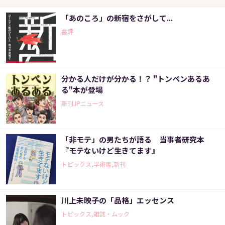
「あのころ」の新宿をさがして...
書評
分かる人だけが分かる！？ "トンペンあるあ
る"本が登場
新刊JPニュース
「非モテ」の男たちが語る 当事者研究本
『モテないけど生きてます』
トピックス,学術書,新刊
川上未映子の「品格」エッセンス
トピックス,雑誌・ムック