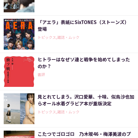
「アエラ」表紙にSixTONES（ストーンズ）
登場
トピックス,雑誌・ムック
ヒトラーはなぜソ連と戦争を始めてしまった
のか？
書評
見とれてしまう。沢口愛華、十味、似鳥沙也加
らオール水着グラビア本が重版決定
トピックス,雑誌・ムック
こたつでゴロゴロ 乃木坂46・梅澤美波のプ