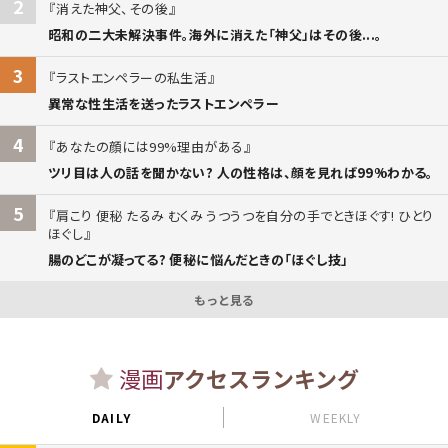
2
消えた神父、その後
昭和の二大未解決事件。海外に消えた「神父」はその後...。
3
ラストエンペラーの私生活
異常な性生活を送ったラストエンペラー
4
あなたの顔には99%理由がある
ツリ目は人の話を聞かない? 人の性格は、顔を見れば99%わかる。
5
肩こり 便秘 たるみ むくみ うつうつを自分の手でときほぐす! ひとり
ほぐし
腸のどこが凝ってる? 便秘に悩んだときの「ほぐし技」
もっと見る
漫画
アクセスランキング
DAILY
WEEKLY