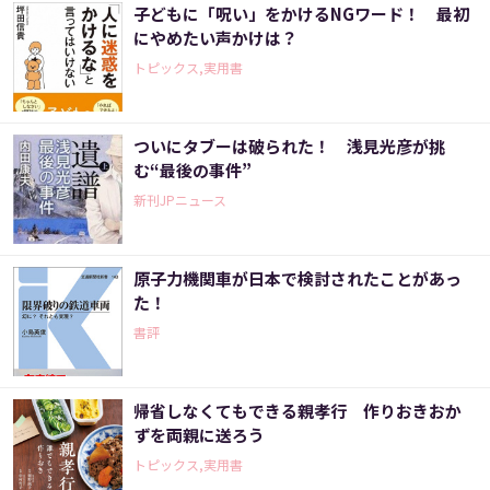
子どもに「呪い」をかけるNGワード！ 最初
にやめたい声かけは？
トピックス,実用書
ついにタブーは破られた！ 浅見光彦が挑
む“最後の事件”
新刊JPニュース
原子力機関車が日本で検討されたことがあっ
た！
書評
帰省しなくてもできる親孝行 作りおきおか
ずを両親に送ろう
トピックス,実用書