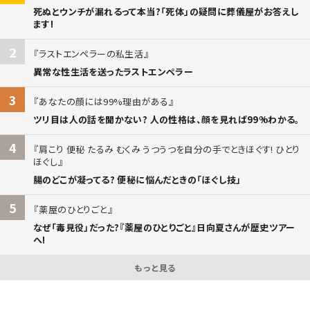
死ぬとウンチが漏れるって本当?「死体」の疑問に葬儀屋がお答えし
ます!
2
ラストエンペラーの私生活
異常な性生活を送ったラストエンペラー
3
あなたの顔には99%理由がある
ツリ目は人の話を聞かない? 人の性格は、顔を見れば99%わかる。
4
肩こり 便秘 たるみ むくみ うつうつを自分の手でときほぐす! ひとり
ほぐし
腸のどこが凝ってる? 便秘に悩んだときの「ほぐし技」
5
薬屋のひとりごと
なぜ「毒見役」だった?『薬屋のひとりごと』日向夏さんが歴史ツアー
へ!
もっと見る