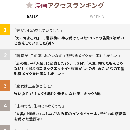
漫画
アクセスランキング
DAILY
WEEKLY
1
娘がいじめをしていました
「え? 何よこれ」...。謝罪後に待ち受けていたSNSでの告発<娘がい
じめをしていました(9)>
2
顔面が「足の裏」みたいなので整形級メイクを仕事にしました
「足の裏」→「人間」に変身したYouTuber。「人生、捨てたもんじゃ
ない!」と思えるコミックエッセイ<顔面が「足の裏」みたいなので整
形級メイクを仕事にしました>
3
魔女は三百路から 1
強い女性が主人公!読むと元気になれるコミック5選
4
仕事でも、仕事じゃなくても
『大奥』『何食べ』よしながふみ初のインタビュー本。子どもの頃影響
を受けた漫画は?