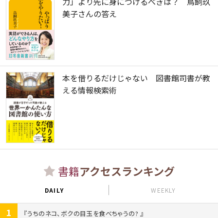
力」より先に身につけるべきは？ 鳥飼玖
美子さんの答え
本を借りるだけじゃない 図書館司書が教
える情報検索術
書籍
アクセスランキング
DAILY
WEEKLY
1
うちのネコ、ボクの目玉を食べちゃうの?