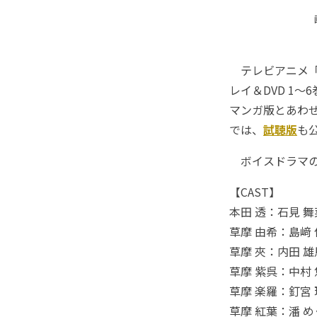
テレビアニメ「
レイ＆DVD 1
マンガ版とあわせ
では、
試聴版
も
ボイスドラマの
【CAST】
本田 透：石見 
草摩 由希：島﨑
草摩 夾：内田 雄
草摩 紫呉：中村
草摩 楽羅：釘宮
草摩 紅葉：潘 