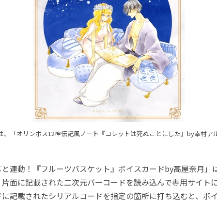
は、「オリンポス12神伝記風ノート『コレットは死ぬことにした』by幸村ア
と連動！『フルーツバスケット』ボイスカードby高屋奈月」
。片面に記載された二次元バーコードを読み込んで専用サイト
ドに記載されたシリアルコードを指定の箇所に打ち込むと、ボ
。