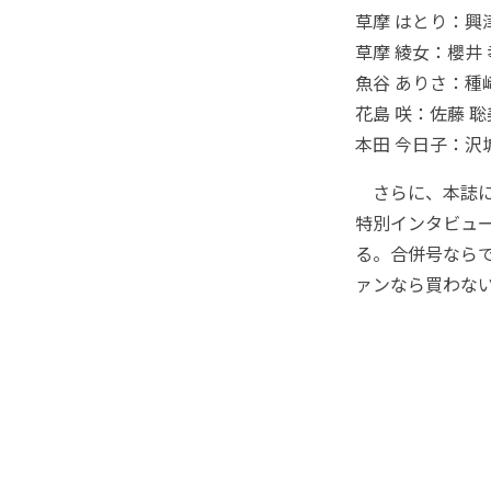
草摩 はとり：興
草摩 綾女：櫻井
魚谷 ありさ：種
花島 咲：佐藤 聡
本田 今日子：沢
さらに、本誌には
特別インタビュー
る。合併号なら
ァンなら買わな