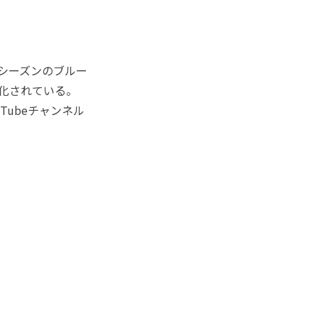
」
シーズンのブルー
声化されている。
ubeチャンネル