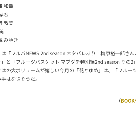
津 和幸
 孝宏
﨑 敦美
美
城 みゆき
「フルバNEWS 2nd season ネタバレあり！梅原裕一郎さ
」と「フルーツバスケット マブダチ特別編2nd season その
ではの大ボリュームが嬉しい今月の「花とゆめ」は、「フルー
い手はなさそうだ。
（
BOO