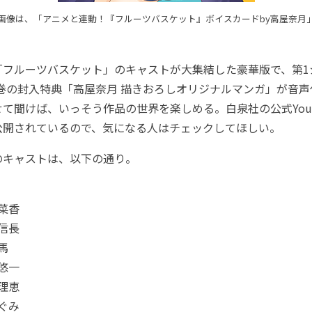
画像は、「アニメと連動！『フルーツバスケット』ボイスカードby高屋奈月
フルーツバスケット」のキャストが大集結した豪華版で、第1
～6巻の封入特典「高屋奈月 描きおろしオリジナルマンガ」が音
て聞けば、いっそう作品の世界を楽しめる。白泉社の公式YouT
公開されているので、気になる人はチェックしてほしい。
キャストは、以下の通り。
舞菜香
 信長
馬
 悠一
 理恵
めぐみ