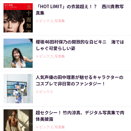
「HOT LIMIT」の衣装超え！？ 西川貴教写
真集
トピックス,写真集
櫻坂46田村保乃の開放的な白ビキニ 海では
しゃぐ可愛らしい姿
トピックス,写真集
人気声優の田中理恵が魅せるキャラクターの
コスプレで非日常のファンタジー！
トピックス
超セクシー！ 竹内涼真、デジタル写真集で肉
体美披露
トピックス,写真集