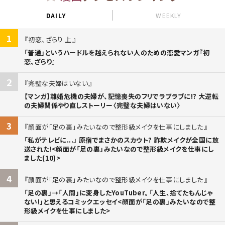
DAILY
WEEKLY
1
初恋、ざらり 上
「普通」というハードルを越えられない人のための恋愛マンガ『初
恋、ざらり』
2
完璧な夫婦はいない
【マンガ】離婚危機の夫婦が、記憶喪失のフリでラブラブに!? 大逆転
の夫婦関係やり直しストーリー〈完璧な夫婦はいない〉
3
顔面が「足の裏」みたいなので整形級メイクを仕事にしました
「私がテレビに...」 原宿でまさかのスカウト? 詐欺メイクが全国に放
送された!<顔面が「足の裏」みたいなので整形級メイクを仕事にし
ました(10)>
4
顔面が「足の裏」みたいなので整形級メイクを仕事にしました
「足の裏」→「人間」に変身したYouTuber。「人生、捨てたもんじゃ
ない!」と思えるコミックエッセイ<顔面が「足の裏」みたいなので整
形級メイクを仕事にしました>