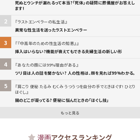
死ぬとウンチが漏れるって本当?「死体」の疑問に葬儀屋がお答えし
ます!
2
ラストエンペラーの私生活
異常な性生活を送ったラストエンペラー
3
『中高年のための性生活の知恵』
挿入はいらない?機能が衰えてもできる夫婦生活の新しい形
4
あなたの顔には99%理由がある
ツリ目は人の話を聞かない? 人の性格は、顔を見れば99%わかる。
5
肩こり 便秘 たるみ むくみ うつうつを自分の手でときほぐす! ひとり
ほぐし
腸のどこが凝ってる? 便秘に悩んだときの「ほぐし技」
もっと見る
漫画
アクセスランキング