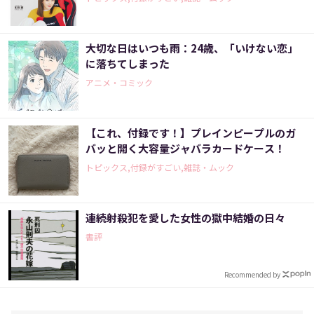
大切な日はいつも雨：24歳、「いけない恋」
に落ちてしまった
アニメ・コミック
【これ、付録です！】プレインピープルのガ
バッと開く大容量ジャバラカードケース！
トピックス,付録がすごい,雑誌・ムック
連続射殺犯を愛した女性の獄中結婚の日々
書評
Recommended by