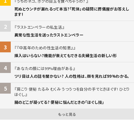
1
うちのネコ、ボクの目玉を食べちゃうの?
死ぬとウンチが漏れるって本当?「死体」の疑問に葬儀屋がお答えし
ます!
2
ラストエンペラーの私生活
異常な性生活を送ったラストエンペラー
3
『中高年のための性生活の知恵』
挿入はいらない?機能が衰えてもできる夫婦生活の新しい形
4
あなたの顔には99%理由がある
ツリ目は人の話を聞かない? 人の性格は、顔を見れば99%わかる。
5
肩こり 便秘 たるみ むくみ うつうつを自分の手でときほぐす! ひとり
ほぐし
腸のどこが凝ってる? 便秘に悩んだときの「ほぐし技」
もっと見る