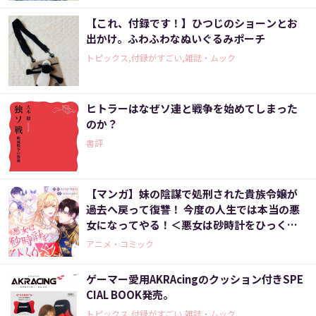
【これ、付録です！】ひつじのショーンとお
出かけ。ふわふわなぬいぐるみポーチ
トピックス,付録がすごい,雑誌・ムック
ヒトラーはなぜソ連と戦争を始めてしまった
のか？
書評
【マンガ】妹の陰謀で処刑された貴族令嬢が
過去へ戻って復讐！ 今度の人生では本当の悪
女になってやる！＜悪女は砂時計をひっくり
返す 1話＞
アニメ・コミック
ゲーマー愛用AKRAcingのクッション付きSPE
CIAL BOOK発売。
トピックス,付録がすごい,雑誌・ムック