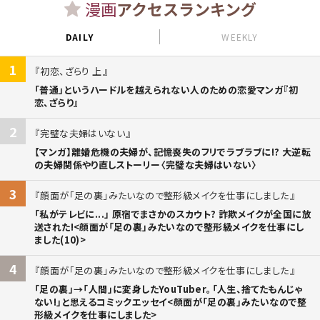
漫画
アクセスランキング
DAILY
WEEKLY
1
初恋、ざらり 上
「普通」というハードルを越えられない人のための恋愛マンガ『初
恋、ざらり』
2
完璧な夫婦はいない
【マンガ】離婚危機の夫婦が、記憶喪失のフリでラブラブに!? 大逆転
の夫婦関係やり直しストーリー〈完璧な夫婦はいない〉
3
顔面が「足の裏」みたいなので整形級メイクを仕事にしました
「私がテレビに...」 原宿でまさかのスカウト? 詐欺メイクが全国に放
送された!<顔面が「足の裏」みたいなので整形級メイクを仕事にし
ました(10)>
4
顔面が「足の裏」みたいなので整形級メイクを仕事にしました
「足の裏」→「人間」に変身したYouTuber。「人生、捨てたもんじゃ
ない!」と思えるコミックエッセイ<顔面が「足の裏」みたいなので整
形級メイクを仕事にしました>