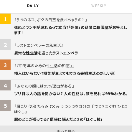
DAILY
WEEKLY
1
うちのネコ、ボクの目玉を食べちゃうの?
死ぬとウンチが漏れるって本当?「死体」の疑問に葬儀屋がお答えし
ます!
2
ラストエンペラーの私生活
異常な性生活を送ったラストエンペラー
3
『中高年のための性生活の知恵』
挿入はいらない?機能が衰えてもできる夫婦生活の新しい形
4
あなたの顔には99%理由がある
ツリ目は人の話を聞かない? 人の性格は、顔を見れば99%わかる。
5
肩こり 便秘 たるみ むくみ うつうつを自分の手でときほぐす! ひとり
ほぐし
腸のどこが凝ってる? 便秘に悩んだときの「ほぐし技」
もっと見る