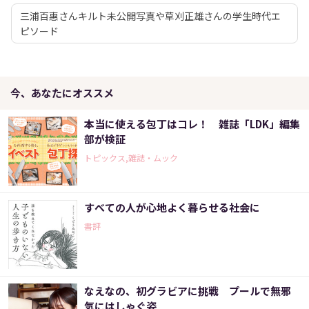
三浦百惠さんキルト未公開写真や草刈正雄さんの学生時代エ
ピソード
今、あなたにオススメ
本当に使える包丁はコレ！ 雑誌「LDK」編集
部が検証
トピックス,雑誌・ムック
すべての人が心地よく暮らせる社会に
書評
なえなの、初グラビアに挑戦 プールで無邪
気にはしゃぐ姿