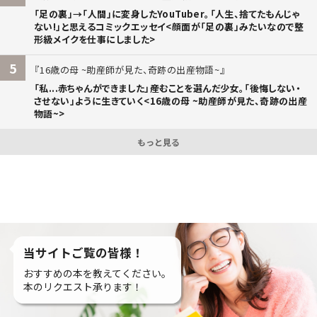
「足の裏」→「人間」に変身したYouTuber。「人生、捨てたもんじゃ
ない!」と思えるコミックエッセイ<顔面が「足の裏」みたいなので整
形級メイクを仕事にしました>
5
16歳の母 ~助産師が見た、奇跡の出産物語~
「私...赤ちゃんができました」――産むことを選んだ少女。「後悔しない・
させない」ように生きていく<16歳の母 ~助産師が見た、奇跡の出産
物語~>
もっと見る
当サイトご覧の皆様！
おすすめの本を教えてください。
本のリクエスト承ります！