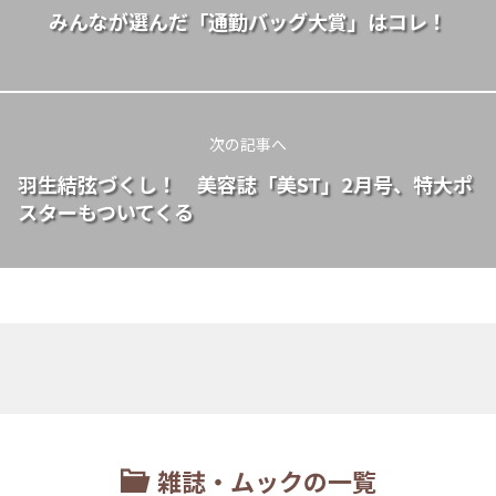
みんなが選んだ「通勤バッグ大賞」はコレ！
次の記事へ
⽻⽣結弦づくし！ 美容誌「美ST」2月号、特大ポ
スターもついてくる
雑誌・ムックの一覧