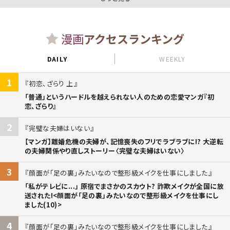
漫画
アクセスランキング
DAILY
WEEKLY
1
初恋、ざらり 上
「普通」というハードルを越えられない人のための恋愛マンガ『初
恋、ざらり』
2
完璧な夫婦はいない
【マンガ】離婚危機の夫婦が、記憶喪失のフリでラブラブに!? 大逆転
の夫婦関係やり直しストーリー〈完璧な夫婦はいない〉
3
顔面が「足の裏」みたいなので整形級メイクを仕事にしました
「私がテレビに...」 原宿でまさかのスカウト? 詐欺メイクが全国に放
送された!<顔面が「足の裏」みたいなので整形級メイクを仕事にし
ました(10)>
4
顔面が「足の裏」みたいなので整形級メイクを仕事にしました