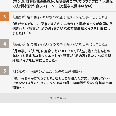
【マンガ】離婚危機の夫婦が、記憶喪失のフリでラブラブに!? 大逆転
の夫婦関係やり直しストーリー〈完璧な夫婦はいない〉
3
顔面が「足の裏」みたいなので整形級メイクを仕事にしました
「私がテレビに...」 原宿でまさかのスカウト? 詐欺メイクが全国に放
送された!<顔面が「足の裏」みたいなので整形級メイクを仕事にし
ました(10)>
4
顔面が「足の裏」みたいなので整形級メイクを仕事にしました
「足の裏」→「人間」に変身したYouTuber。「人生、捨てたもんじゃ
ない!」と思えるコミックエッセイ<顔面が「足の裏」みたいなので整
形級メイクを仕事にしました>
5
16歳の母 ~助産師が見た、奇跡の出産物語~
「私...赤ちゃんができました」――産むことを選んだ少女。「後悔しない・
させない」ように生きていく<16歳の母 ~助産師が見た、奇跡の出産
物語~>
もっと見る