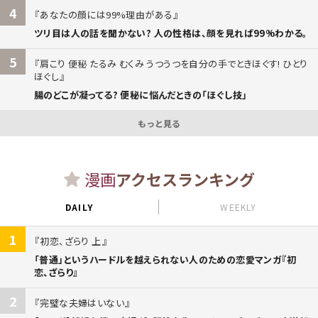
4
あなたの顔には99%理由がある
ツリ目は人の話を聞かない? 人の性格は、顔を見れば99%わかる。
5
肩こり 便秘 たるみ むくみ うつうつを自分の手でときほぐす! ひとり
ほぐし
腸のどこが凝ってる? 便秘に悩んだときの「ほぐし技」
もっと見る
漫画
アクセスランキング
DAILY
WEEKLY
1
初恋、ざらり 上
「普通」というハードルを越えられない人のための恋愛マンガ『初
恋、ざらり』
2
完璧な夫婦はいない