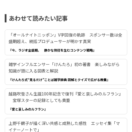
あわせて読みたい記事
「オールナイトニッポン」V字回復の軌跡 スポンサー数は全
盛期超え、統括プロデューサーが明かす真実
『今、ラジオ全盛期。 静かな熱狂を生むコンテンツ戦略』
雑学インフルエンサー「けんたろ」初の著書 楽しみながら
知識が頭に入る図表と解説
『けんたろ式“見るだけ”ことば雑学辞典 図解とクイズで広がる教養』
越路吹雪さん生誕100年記念で復刊『愛と哀しみのルフラン』
宝塚スターの記録としても貴重
『愛と哀しみのルフラン』
上野千鶴子が描く深い共感と成熟した感性 エッセイ集「マ
イナーノートで」