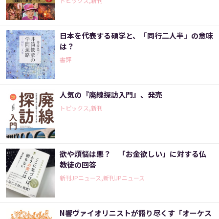
トピックス,新刊
日本を代表する碩学と、「同行二人半」の意味
は？
書評
人気の『廃線探訪入門』、発売
トピックス,新刊
欲や煩悩は悪？ 「お金欲しい」に対する仏
教徒の回答
新刊JPニュース,新刊JPニュース
N響ヴァイオリニストが語り尽くす「オーケス