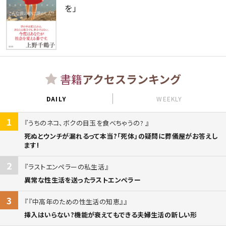
を」
書籍
アクセスランキング
DAILY
WEEKLY
1
うちのネコ、ボクの目玉を食べちゃうの?
死ぬとウンチが漏れるって本当?「死体」の疑問に葬儀屋がお答えし
ます!
2
ラストエンペラーの私生活
異常な性生活を送ったラストエンペラー
3
『中高年のための性生活の知恵』
挿入はいらない?機能が衰えてもできる夫婦生活の新しい形