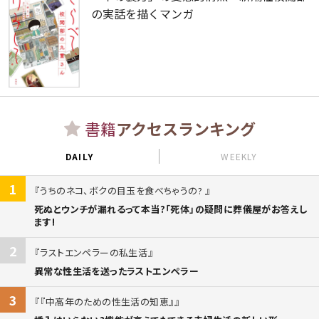
の実話を描くマンガ
書籍
アクセスランキング
DAILY
WEEKLY
1
うちのネコ、ボクの目玉を食べちゃうの?
死ぬとウンチが漏れるって本当?「死体」の疑問に葬儀屋がお答えし
ます!
2
ラストエンペラーの私生活
異常な性生活を送ったラストエンペラー
3
『中高年のための性生活の知恵』