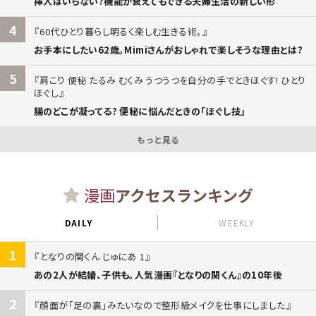
挿入はいらない?機能が衰えてもできる夫婦生活の新しい形
4
60代ひとり暮らし明るく楽しむ生きる術。
お手本にしたい62歳。Mimiさんがおしゃれで楽しそうな理由とは?
5
肩こり 便秘 たるみ むくみ うつうつを自分の手でときほぐす! ひとり
ほぐし
腸のどこが凝ってる? 便秘に悩んだときの「ほぐし技」
もっと見る
漫画
アクセスランキング
DAILY
WEEKLY
1
となりの関くん じゅにあ 1
あの2人が結婚、子供も。人気漫画『となりの関くん』の10年後
2
顔面が「足の裏」みたいなので整形級メイクを仕事にしました