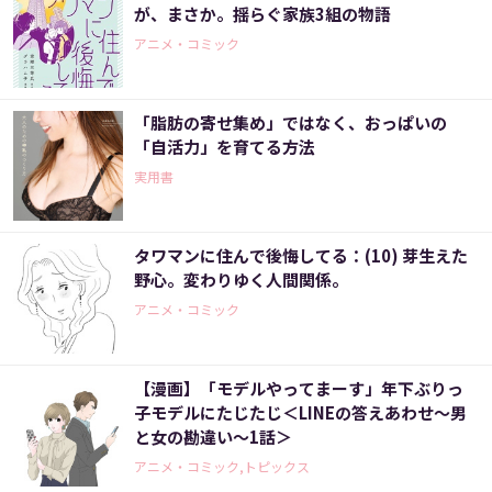
が、まさか。揺らぐ家族3組の物語
アニメ・コミック
「脂肪の寄せ集め」ではなく、おっぱいの
「自活力」を育てる方法
実用書
タワマンに住んで後悔してる：(10) 芽生えた
野心。変わりゆく人間関係。
アニメ・コミック
【漫画】「モデルやってまーす」年下ぶりっ
子モデルにたじたじ＜LINEの答えあわせ〜男
と女の勘違い〜1話＞
アニメ・コミック,トピックス