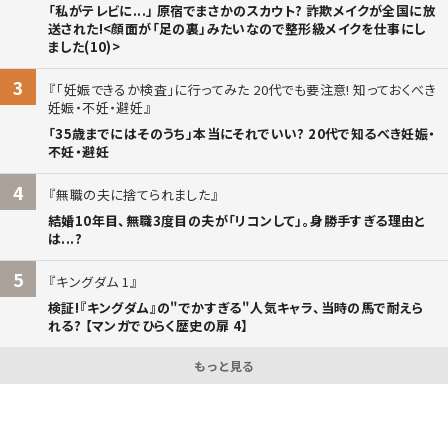
「私がテレビに...」 原宿でまさかのスカウト? 詐欺メイクが全国に放
送された!<顔面が「足の裏」みたいなので整形級メイクを仕事にし
ました(10)>
3
「妊娠できるか検査」に行ってみた 20代でも要注意! 知っておくべき
妊娠・不妊・避妊
「35歳までにはそのうち」本当にそれでいい? 20代で知るべき妊娠・
不妊・避妊
4
無職の夫に捨てられました
結婚10年目、無職3度目の夫が「リコンして」。身勝手すぎる理由と
は...?
5
キングダム 1
検証!『キングダム』の"でかすぎる"人気キャラ、当時の馬で耐えら
れる? 【マンガでひらく歴史の扉 4】
もっと見る