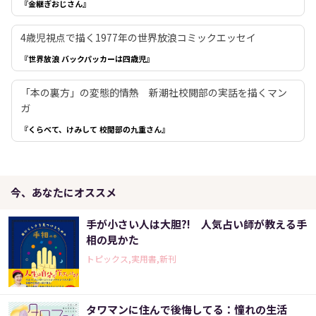
『金継ぎおじさん』
4歳児視点で描く1977年の世界放浪コミックエッセイ
『世界放浪 バックパッカーは四歳児』
「本の裏方」の変態的情熱 新潮社校閲部の実話を描くマン
ガ
『くらべて、けみして 校閲部の九重さん』
今、あなたにオススメ
手が小さい人は大胆?! 人気占い師が教える手
相の見かた
トピックス,実用書,新刊
タワマンに住んで後悔してる：憧れの生活