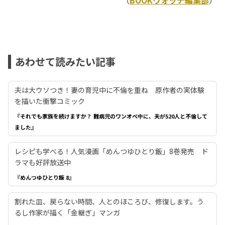
（
BOOKウォッチ編集部
）
あわせて読みたい記事
夫は大ウソつき！妻の育児中に不倫を重ね 原作者の実体験
を描いた衝撃コミック
『それでも家族を続けますか？ 難病児のワンオペ中に、夫が520人と不倫して
ました』
レシピも学べる！人気漫画「めんつゆひとり飯」8巻発売 ド
ラマも好評放送中
『めんつゆひとり飯 8』
割れた皿、戻らない時間、人とのほころび、修復します。う
るし作家が描く「金継ぎ」マンガ