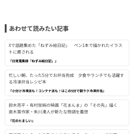
あわせて読みたい記事
Xで話題集めた「ねずみ絵日記」 ペン1本で描かれたイラス
トに癒される
『日常蒐集録「ねずみ絵日記」』
忙しい朝、たった5分でお弁当完成 夕食やランチでも活躍す
る冷凍弁当レシピ本
『小分け冷凍派も！コンテナ派も！はこの5分で朝ラク冷凍弁当』
鈴木亮平・有村架純の映画「花まんま」の「その先」描く
直木賞作家・朱川湊人が新たな物語を着想
『花のたましい』