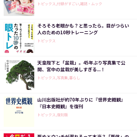
トピックス,付録がすごい,雑誌・ムック
そろそろ老眼かも？と思ったら。目がつらい
人のための10秒トレーニング
トピックス
天皇陛下と「盆栽」。45年ぶり写真集で公
開、宮中の盆栽が美しすぎる...！
トピックス,写真集,暮らし
山川出版社が約70年ぶりに『世界史概観』
『日本史概観』を復刊
トピックス,復刻版
死ぬとウンチが漏れるって本当？「死体」の