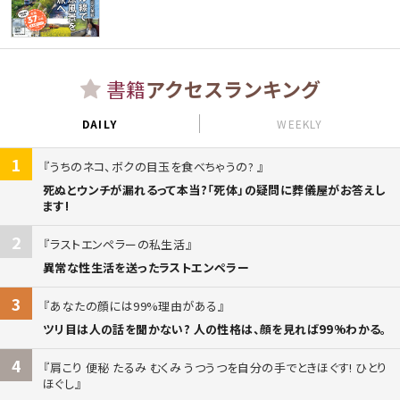
書籍
アクセスランキング
DAILY
WEEKLY
1
うちのネコ、ボクの目玉を食べちゃうの?
死ぬとウンチが漏れるって本当?「死体」の疑問に葬儀屋がお答えし
ます!
2
ラストエンペラーの私生活
異常な性生活を送ったラストエンペラー
3
あなたの顔には99%理由がある
ツリ目は人の話を聞かない? 人の性格は、顔を見れば99%わかる。
4
肩こり 便秘 たるみ むくみ うつうつを自分の手でときほぐす! ひとり
ほぐし