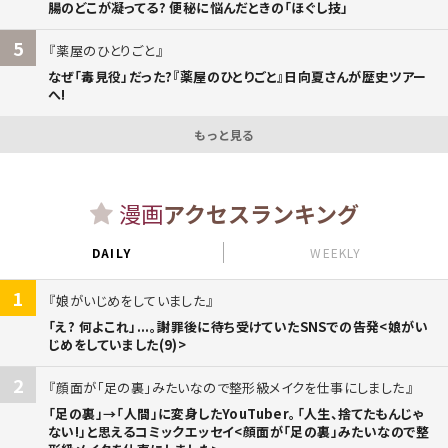
腸のどこが凝ってる? 便秘に悩んだときの「ほぐし技」
5
薬屋のひとりごと
なぜ「毒見役」だった?『薬屋のひとりごと』日向夏さんが歴史ツアー
へ!
もっと見る
漫画
アクセスランキング
DAILY
WEEKLY
1
娘がいじめをしていました
「え? 何よこれ」...。謝罪後に待ち受けていたSNSでの告発<娘がい
じめをしていました(9)>
2
顔面が「足の裏」みたいなので整形級メイクを仕事にしました
「足の裏」→「人間」に変身したYouTuber。「人生、捨てたもんじゃ
ない!」と思えるコミックエッセイ<顔面が「足の裏」みたいなので整