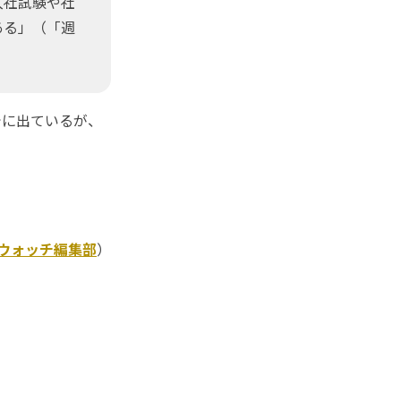
入社試験や社
ある」（「週
でに出ているが、
Kウォッチ編集部
）