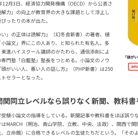
9年12月3日、経済協力開発機構（OECD）から公表さ
読解力」の向上が教育界の大きな課題として浮上し
折ぴったりの本が出た。
い」の正体は読解力』（幻冬舎新書）の著者、樋
「小論文」界にこの人あり、と知られた有名人。多
、東進ハイスクール講師のかたわら、通信添削によ
「頭がい
の専門塾「白藍塾」塾長をつとめる。小論文のノウ
am
頭がいい人、悪い人の話し方』（PHP新書）は250
ストセラーとなった。
、関関同立レベルなら誤りなく新聞、教科書
受験小論文の指導をしている。新聞記事や教科書をほぼ誤り
はMARCH（明治、青山学院、立教、中央、法政）、関西で関
社、立命館）に合格できるレベルの生徒たちだという。「その