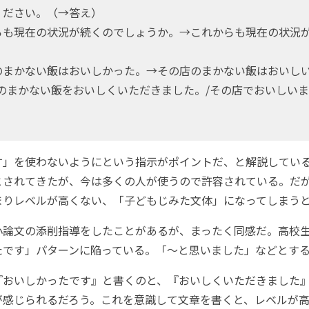
ください。（→答え）
も現在の状況が続くのでしょうか。→これからも現在の状況
まかない飯はおいしかった。→その店のまかない飯はおいし
店のまかない飯をおいしくいただきました。/その店でおいしい
。
」を使わないようにという指示がポイントだ、と解説してい
とされてきたが、今は多くの人が使うので許容されている。だ
まりレベルが高くない、「子どもじみた文体」になってしまう
論文の添削指導をしたことがあるが、まったく同感だ。高校
たです」パターンに陥っている。「～と思いました」などとす
おいしかったです』と書くのと、『おいしくいただきました
が感じられるだろう。これを意識して文章を書くと、レベルが