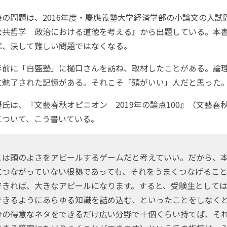
の問題は、2016年度・慶應義塾大学経済学部の小論文の入試
公共哲学 政治における道徳を考える』から出題している。本
ば、決して難しい問題ではなくなる。
前に「白藍塾」に樋口さんを訪ね、取材したことがある。論
に魅了された記憶がある。それこそ「頭がいい」人だと思った
は、『文藝春秋オピニオン 2019年の論点100』（文藝春
について、こう書いている。
とは頭のよさをアピールするゲームだと考えていい。だから、
につながっていない根拠であっても、それをうまくつなげるこ
できれば、大きなアピールになります。すると、受験生としては
できるようにあらゆる知識を詰め込む、といったことをしなく
分の得意なネタをできるだけ広い分野で十個くらい持てば、そ