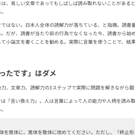
半は、易しい文章であってもしばしば読み取れないことがある
る。
ではない。日本人全体の読解力が落ちている、と指摘。読書
る。だが、読書が当たり前の行為でなくなった今、読書から始
して小論文を書くことを勧める。実際に言葉を使うことで、結
ったです」はダメ
力、文章力、読解力の3ステップで実際に問題を解きながら鍛
は「言い換え力」。人は言葉によって人の能力や人柄を読み取
る。
体を常体に、常体を敬体に改めてください。ただし、「終止形