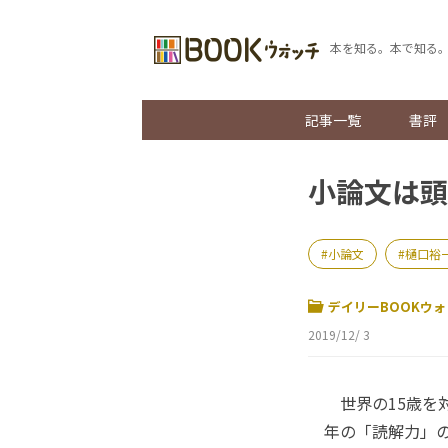
本を知る。本で知る
記事一覧
書評
小論文は頭
小論文
樋口裕
デイリーBOOKウォ
2019/12/ 3
世界の15歳を対
年の「読解力」の