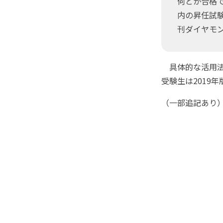
何とか合格
内の昇任試
刊ダイヤモン
具体的な活用法を
受験生は2019
（一部追記あり