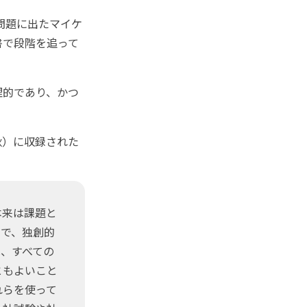
問題に出たマイケ
書で段階を追って
理的であり、かつ
。
秋）に収録された
本来は課題と
とで、独創的
、すべての
ともよいこと
れらを使って