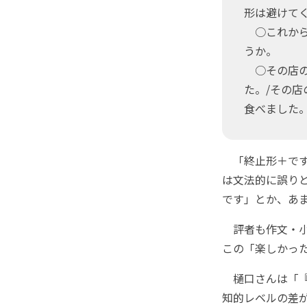
形は避けて
○これから
うか。
○その店の
た。/その
食べました
「終止形＋です
は文法的に誤り
です」とか、あ
評者も作文・小
この「楽しかっ
樋口さんは「『
知的レベルの差