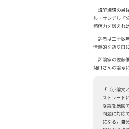
読解訓練の最後
ル・サンデル『
読解力を鍛えれ
評者は二十数年
情熱的な語り口
評論家の佐藤優氏
樋口さんの論考
「〈小論文
ストレート
な論を展開
問題に対応
になる。自