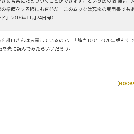
できる答案にたどりつくことができます〉という氏の指摘は、
験の準備をする際にも有益だ。このムックは究極の実用書でも
ド」2018年11月24日号）
樋口さんは披露しているので、『論点100』2020年版もす
年版を先に読んでみたらいいだろう。
）
（
BOO