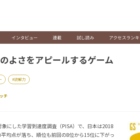
。
インタビュー
連載
試し読み
アクセスランキ
のよさをアピールするゲーム
一
読解力
ッチ
象にした学習到達度調査（PISA）で、日本は2018
平均点が落ち、順位も前回の8位から15位に下がっ