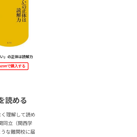
い」の正体は読解力
azonで購入する
を読める
なく理解して読め
関同立（関西学
ような難関校に届