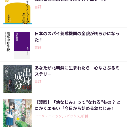
書評
日本のスパイ養成機関の全貌が明らかになっ
た！
書評
あなたが北朝鮮に生まれたら 心ゆさぶるミ
ステリー
書評
【漫画】「幼なじみ」って"なれる"もの？ と
にかくエモい『今日から始める幼なじみ』
アニメ・コミック,トピックス,新刊