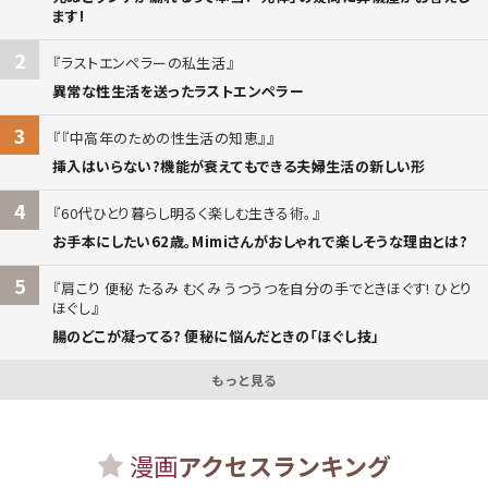
ます!
2
ラストエンペラーの私生活
異常な性生活を送ったラストエンペラー
3
『中高年のための性生活の知恵』
挿入はいらない?機能が衰えてもできる夫婦生活の新しい形
4
60代ひとり暮らし明るく楽しむ生きる術。
お手本にしたい62歳。Mimiさんがおしゃれで楽しそうな理由とは?
5
肩こり 便秘 たるみ むくみ うつうつを自分の手でときほぐす! ひとり
ほぐし
腸のどこが凝ってる? 便秘に悩んだときの「ほぐし技」
もっと見る
漫画
アクセスランキング