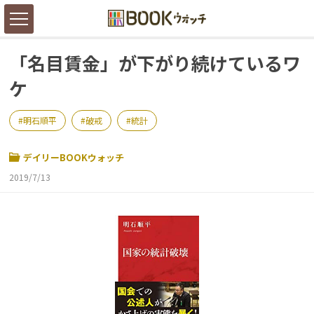
「名目賃金」が下がり続けているワ
ケ
明石順平
破戒
統計
デイリーBOOKウォッチ
2019/7/13