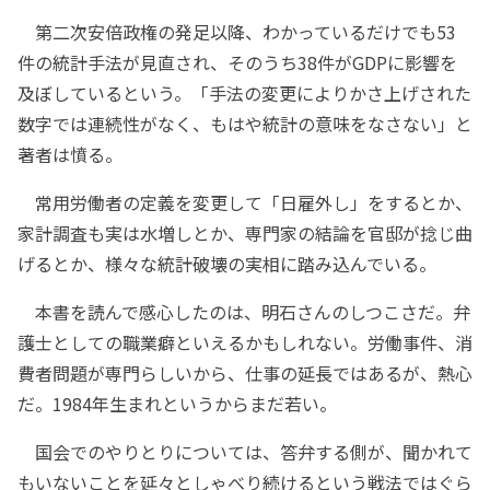
第二次安倍政権の発足以降、わかっているだけでも53
件の統計手法が見直され、そのうち38件がGDPに影響を
及ぼしているという。「手法の変更によりかさ上げされた
数字では連続性がなく、もはや統計の意味をなさない」と
著者は憤る。
常用労働者の定義を変更して「日雇外し」をするとか、
家計調査も実は水増しとか、専門家の結論を官邸が捻じ曲
げるとか、様々な統計破壊の実相に踏み込んでいる。
本書を読んで感心したのは、明石さんのしつこさだ。弁
護士としての職業癖といえるかもしれない。労働事件、消
費者問題が専門らしいから、仕事の延長ではあるが、熱心
だ。1984年生まれというからまだ若い。
国会でのやりとりについては、答弁する側が、聞かれて
もいないことを延々としゃべり続けるという戦法ではぐら