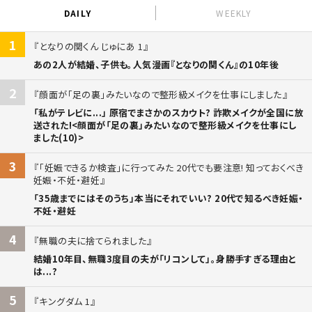
DAILY
WEEKLY
1
となりの関くん じゅにあ 1
あの2人が結婚、子供も。人気漫画『となりの関くん』の10年後
2
顔面が「足の裏」みたいなので整形級メイクを仕事にしました
「私がテレビに...」 原宿でまさかのスカウト? 詐欺メイクが全国に放
送された!<顔面が「足の裏」みたいなので整形級メイクを仕事にし
ました(10)>
3
「妊娠できるか検査」に行ってみた 20代でも要注意! 知っておくべき
妊娠・不妊・避妊
「35歳までにはそのうち」本当にそれでいい? 20代で知るべき妊娠・
不妊・避妊
4
無職の夫に捨てられました
結婚10年目、無職3度目の夫が「リコンして」。身勝手すぎる理由と
は...?
5
キングダム 1