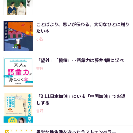
ことばより、思いが伝わる。大切なひとに贈り
たい本
小説
「望外」「僥倖」･･語彙力は藤井4段に学べ
書評
「3.11日本加油」にいま「中国加油」でお返
しする
書評
異常な性生活を送ったラストエンペラー