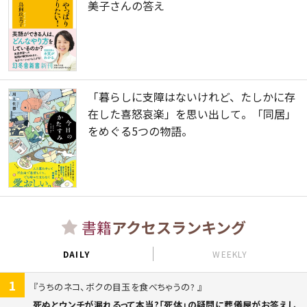
美子さんの答え
「暮らしに支障はないけれど、たしかに存
在した喜怒哀楽」を思い出して。「同居」
をめぐる5つの物語。
書籍
アクセスランキング
DAILY
WEEKLY
1
うちのネコ、ボクの目玉を食べちゃうの?
死ぬとウンチが漏れるって本当?「死体」の疑問に葬儀屋がお答えし