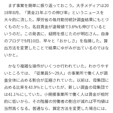
まず事案を簡単に振り返っておこう。大手メディアは20
18年8月、「賃金21年ぶりの伸び率」というニュースを
大々的に流した。厚労省の毎月勤労統計調査結果にもとづ
くものだった。名目賃金が速報値で3.6%も伸びていると
いうのだ。この発表に、疑問を感じたのが明石さん。自身
のブログで9月10日、早々と「おかしさ」を指摘した。算
出方法を変更したことで結果にゆがみが出ているのではな
いかと。
かなり複雑な操作がいくつか行われていた。わかりやす
いところでは、「従業員5～29人」の事業所で働く人が調
査全体に占める割合が圧縮されていた。以前は、母集団に
占める比率を43.9％としていたが、新しい調査の母集団で
は41.1％にしていた。小規模事業所で働く人は賃金が相対
的に低いから、その階層の労働者の割合が減れば平均値は
当然高くなる。普通なら、算定方法を変更した場合には、