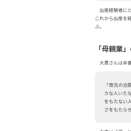
出産経験者にと
これから出産を
ぶ。
「母親業」
大貫さんは本書
「育児の合
カな人いた
をもたない
さをもたら