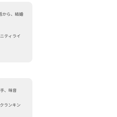
活から、結婚
タニティライ
下手、味音
イクランキン