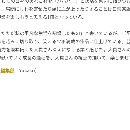
しての日々のあれこれを「ハハハ！」と快活な笑いに結びつ
い、眉間にしわを寄せたり頭に血が上ったりすることは日常茶
親業を楽しもうと思える1冊となっている。
だただ私の平凡な生活を記録したもの」と書いているが、「
事を巧みに切り取り、笑えるツボ満載の作品に仕上げている。
画力を兼ね備えた大貫さんゆえになせる業と感じた。大貫さん
も続いていく成長の過程を、大貫さんの視点で描いて、楽しませ
チ編集部
Yukako）