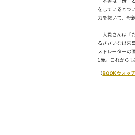
本書は「母」と
をしているとつ
力を抜いて、母
大貫さんは「た
るささいな出来
ストレーターの
1歳。これから
（
BOOKウォッ