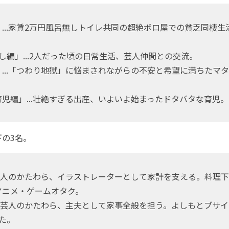
...家賃2万円風呂無しトイレ共同の超絶ボロ屋での貧乏同棲生
。
し編」...2人だった頃の日常生活、芸人仲間との交流。
...「つわり地獄」に悩まされながらの不安と希望に満ちたマ
児編」...壮絶すぎる出産、いよいよ始まったドタバタな育児。
の3名。
.芸人のかたわら、イラストレーターとして家計を支える。料理
アニメ・ゲームオタク。
..芸人のかたわら、主夫として家事全般を担う。よしもとブサ
た。