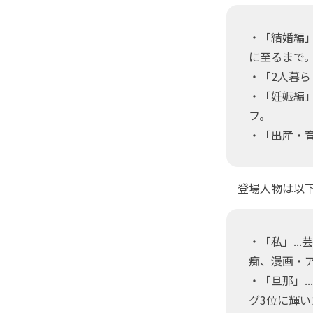
・「結婚編」
に至るまで
・「2人暮ら
・「妊娠編」
フ。
・「出産・育
登場人物は以下
・「私」..
痴、漫画・
・「旦那」.
グ3位に輝い