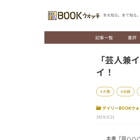
本を知る。本で知る
記事一覧
書評
「芸人兼イ
イ！
大貫
夫婦
デイリーBOOKウォ
2019/3/21
本書『母ハハハ