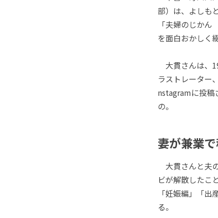
部）は、よしも
「夫婦のじかん
を面白おかしく
大貫さんは、1
ラストレーター
nstagram
の。
妻が兼業で
大貫さんと夫の
ビが解散したこ
「妊娠編」「出産
る。