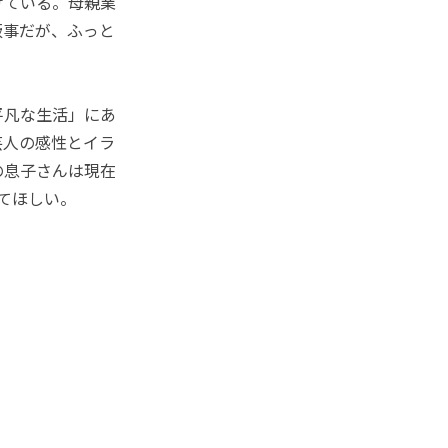
けている。母親業
飯事だが、ふっと
平凡な生活」にあ
芸人の感性とイラ
の息子さんは現在
てほしい。