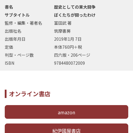
書名
歴史としての東大闘争
サブタイトル
ぼくたちが闘ったわけ
監修・編集・著者名
富田武 著
出版社名
筑摩書房
出版年月日
2019年1月 7日
定価
本体760円＋税
判型・ページ数
四六版・206ページ
ISBN
9784480072009
オンライン書店
amazon
紀伊國屋書店