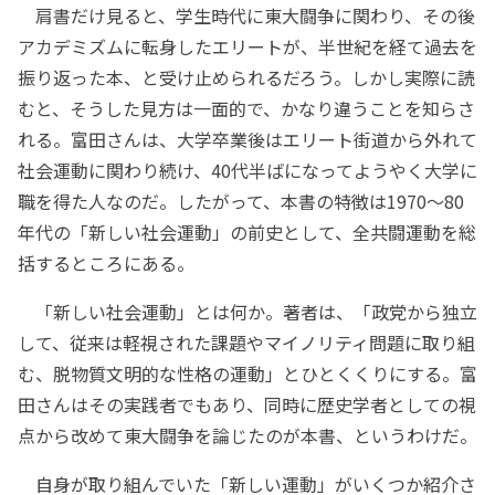
肩書だけ見ると、学生時代に東大闘争に関わり、その後
アカデミズムに転身したエリートが、半世紀を経て過去を
振り返った本、と受け止められるだろう。しかし実際に読
むと、そうした見方は一面的で、かなり違うことを知らさ
れる。富田さんは、大学卒業後はエリート街道から外れて
社会運動に関わり続け、40代半ばになってようやく大学に
職を得た人なのだ。したがって、本書の特徴は1970～80
年代の「新しい社会運動」の前史として、全共闘運動を総
括するところにある。
「新しい社会運動」とは何か。著者は、「政党から独立
して、従来は軽視された課題やマイノリティ問題に取り組
む、脱物質文明的な性格の運動」とひとくくりにする。富
田さんはその実践者でもあり、同時に歴史学者としての視
点から改めて東大闘争を論じたのが本書、というわけだ。
自身が取り組んでいた「新しい運動」がいくつか紹介さ