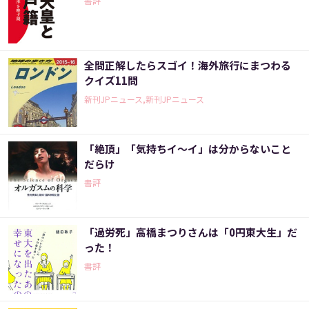
書評
全問正解したらスゴイ！海外旅行にまつわる
クイズ11問
新刊JPニュース,新刊JPニュース
「絶頂」「気持ちイ～イ」は分からないこと
だらけ
書評
「過労死」高橋まつりさんは「0円東大生」だ
った！
書評