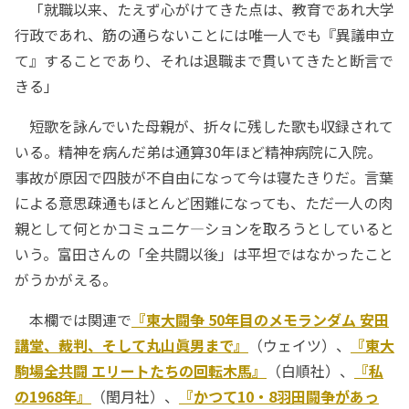
「就職以来、たえず心がけてきた点は、教育であれ大学
行政であれ、筋の通らないことには唯一人でも『異議申立
て』することであり、それは退職まで貫いてきたと断言で
きる」
短歌を詠んでいた母親が、折々に残した歌も収録されて
いる。精神を病んだ弟は通算30年ほど精神病院に入院。
事故が原因で四肢が不自由になって今は寝たきりだ。言葉
による意思疎通もほとんど困難になっても、ただ一人の肉
親として何とかコミュニケ―ションを取ろうとしていると
いう。富田さんの「全共闘以後」は平坦ではなかったこと
がうかがえる。
本欄では関連で
『東大闘争 50年目のメモランダム 安田
講堂、裁判、そして丸山眞男まで』
（ウェイツ）、
『東大
駒場全共闘 エリートたちの回転木馬』
（白順社）、
『私
の1968年』
（閏月社）、
『かつて10・8羽田闘争があっ