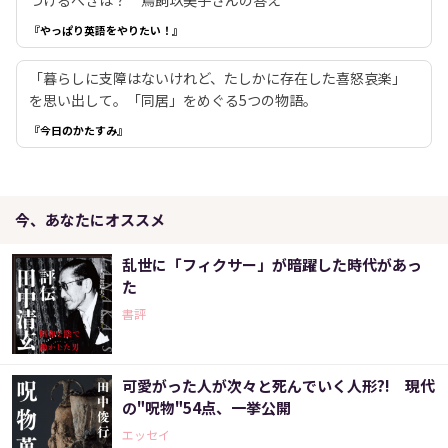
つけるべきは？ 鳥飼玖美子さんの答え
『やっぱり英語をやりたい！』
「暮らしに支障はないけれど、たしかに存在した喜怒哀楽」
を思い出して。「同居」をめぐる5つの物語。
『今日のかたすみ』
今、あなたにオススメ
乱世に「フィクサー」が暗躍した時代があっ
た
書評
可愛がった人が次々と死んでいく人形?! 現代
の"呪物"54点、一挙公開
エッセイ