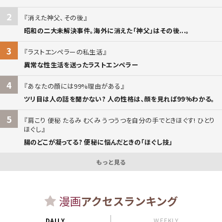
2
消えた神父、その後
昭和の二大未解決事件。海外に消えた「神父」はその後...。
3
ラストエンペラーの私生活
異常な性生活を送ったラストエンペラー
4
あなたの顔には99%理由がある
ツリ目は人の話を聞かない? 人の性格は、顔を見れば99%わかる。
5
肩こり 便秘 たるみ むくみ うつうつを自分の手でときほぐす! ひとり
ほぐし
腸のどこが凝ってる? 便秘に悩んだときの「ほぐし技」
もっと見る
漫画
アクセスランキング
DAILY
WEEKLY