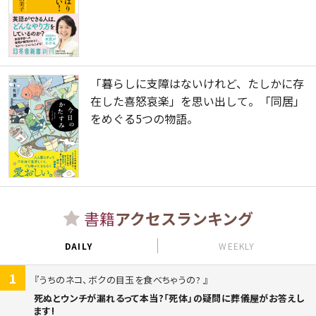
「暮らしに支障はないけれど、たしかに存
在した喜怒哀楽」を思い出して。「同居」
をめぐる5つの物語。
書籍
アクセスランキング
DAILY
WEEKLY
1
うちのネコ、ボクの目玉を食べちゃうの?
死ぬとウンチが漏れるって本当?「死体」の疑問に葬儀屋がお答えし
ます!