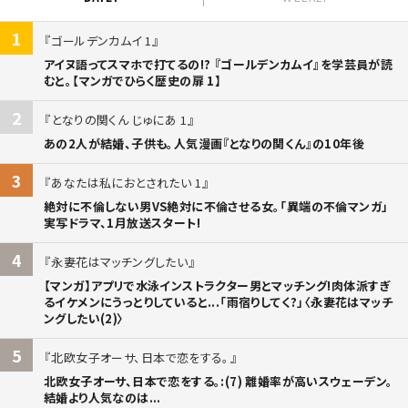
1
ゴールデンカムイ 1
アイヌ語ってスマホで打てるの!? 『ゴールデンカムイ』を学芸員が読
むと。【マンガでひらく歴史の扉 1】
2
となりの関くん じゅにあ 1
あの2人が結婚、子供も。人気漫画『となりの関くん』の10年後
3
あなたは私におとされたい 1
絶対に不倫しない男VS絶対に不倫させる女。「異端の不倫マンガ」
実写ドラマ、1月放送スタート!
4
永妻花はマッチングしたい
【マンガ】アプリで水泳インストラクター男とマッチング!肉体派すぎ
るイケメンにうっとりしていると...「雨宿りしてく?」〈永妻花はマッチ
ングしたい(2)〉
5
北欧女子オーサ、日本で恋をする。
北欧女子オーサ、日本で恋をする。:(7) 離婚率が高いスウェーデン。
結婚より人気なのは...