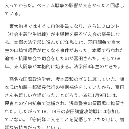
入ってからだ。ベトナム戦争の影響が大きかったと回想し
ている。
東大駒場ではすぐに自治委員になり、さらにフロント
（社会主義学生戦線）が主導権を握る学友会の議長にな
る。本郷の法学部に進んだ67年秋には、羽田闘争で京大
生の山崎博昭君が亡くなる事件があった。本郷で行われた
追悼・抗議集会で司会をしたのが富田さんだ。そして68
年、東大闘争が本格的に始まる。法学部4年生のときだ。
高名な国際政治学者、坂本義和のゼミに属していた。坂
本氏は加藤一郎総長代行の特別補佐をしていたから、富田
さんも難しい立場だったことだろう。69年1月9日には、
民青との学内抗争で逮捕され、浅草警察の留置場に拘留さ
れた。したがって18、19日の安田講堂攻防戦には参加し
ていない。「守備隊に入ることを覚悟していただけに、複
雑な気持ちだった」という。