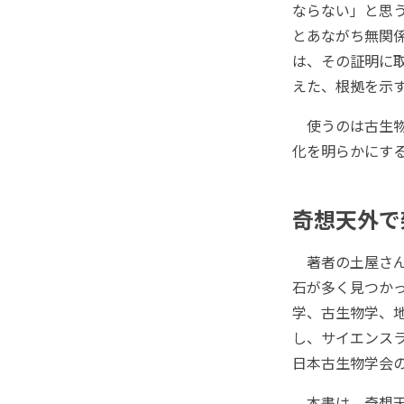
ならない」と思
とあながち無関
は、その証明に
えた、根拠を示
使うのは古生物
化を明らかにす
奇想天外で
著者の土屋さん
石が多く見つか
学、古生物学、地
し、サイエンス
日本古生物学会
本書は、奇想天