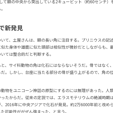
...そして額の中央から突出している2キュービット（約60センチ
る。
で新発見
いて、土屋さんは、額の長い角に注目する。プリニウスの記
に似た身体や雄鹿に似た頭部は相似性が微妙だとしながらも、
ついては整合的だと判断する。
と、サイ科動物の角は化石にはならないそうだ。骨ではなく、
らだ。しかし、台座に当たる部分の骨が盛り上がるので、角の
動物をユニコーン神話の原型にするのには無理があった。人
ったからだ。従来の定説では、エラスモテリウムの絶滅時期は、
、2016年に中央アジアで化石が発見。約2万6000年前と改め
した可能性ががぜん強まった、と言う。