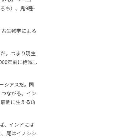
ち）、鬼――9種
、古生物学による
だ。つまり現生
00年前に絶滅し
ーシアスだ。同
につながる。イン
て眉間に生える角
ば、インドには
象に、尾はイノシシ