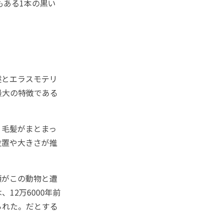
）もある1本の黒い
述とエラスモテリ
最大の特徴である
毛髪がまとまっ
位置や大きさが推
類がこの動物と遭
12万6000年前
られた。だとする