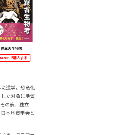
怪異古生物考
mazonで購入する
科に進学。恐竜化
とした対象に地質
。その後、独立
、日本地質学会と
ている。ユニコー