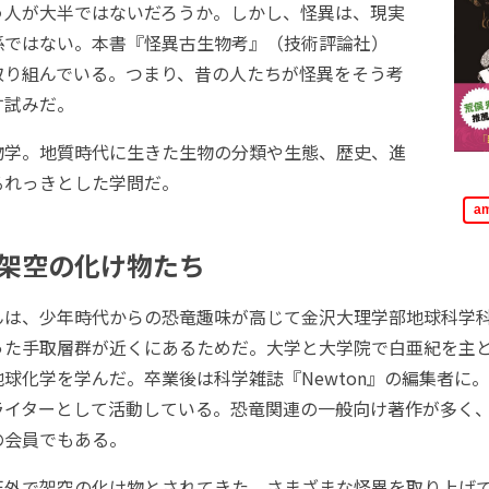
う人が大半ではないだろうか。しかし、怪異は、現実
係ではない。本書『怪異古生物考』（技術評論社）
取り組んでいる。つまり、昔の人たちが怪異をそう考
す試みだ。
学。地質時代に生きた生物の分類や生態、歴史、進
るれっきとした学問だ。
a
架空の化け物たち
は、少年時代からの恐竜趣味が高じて金沢大理学部地球科学
った手取層群が近くにあるためだ。大学と大学院で白亜紀を主
球化学を学んだ。卒業後は科学雑誌『Newton』の編集者に
ライターとして活動している。恐竜関連の一般向け著作が多く
の会員でもある。
外で架空の化け物とされてきた、さまざまな怪異を取り上げ