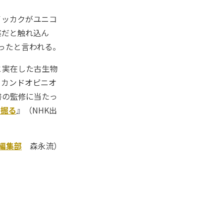
イッカクがユニコ
薬だと触れ込ん
ったと言われる。
と実在した古生物
セカンドオピニオ
書の監修に当たっ
を掘る
』（NHK出
チ編集部
森永流）