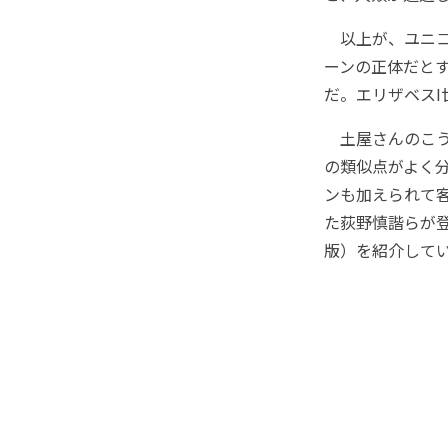
以上が、ユニコ
ーンの正体だと
だ。エリザベスI
土屋さんのこう
の類似点がよく
ンも加えられて
た荻野慎諧らが登
版）を紹介して