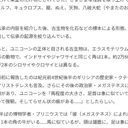
ルフ、キュクロプス、龍、ぬえ、天狗、八岐大蛇（やまたのおろ
承の内容を紹介した後、古生物を化石などの標本による形態
測して伝承の起源を絞り込んでいる。
と、ユニコーンの正体と目される古生物は、エラスモテリウム
の動物で、インドサイやジャワサイと同じく角は1本。約2万60
が2本のシロサイやクロサイとは異なる。
初に報告したのは紀元前4世紀後半のギリシアの歴史家・クテ
アリストテレスも言及。さらにその後の政治家・メガステネス
験があり、ユニコーンを「馬程度の大きさ、足首は象に似てい
て強靭。そしてらせん状の痕がある......」としたらしい。
半ばの博物学者・プリニウスでは「彼（メガステネス）によれ
1本の角の牛がいる......馬に似ているが、頭は雄鹿に、足は