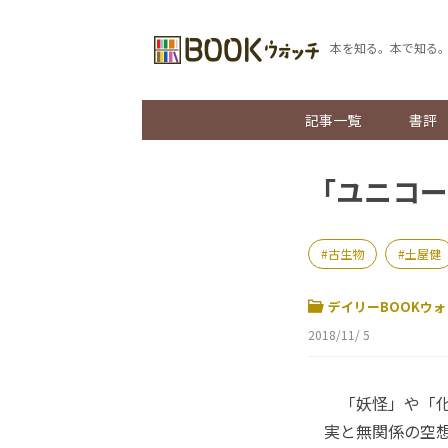
本を知る。本で知る
記事一覧
書評
「ユニコー
古生物
土屋健
デイリーBOOKウォ
2018/11/ 5
「妖怪」や「化
実と無関係の空