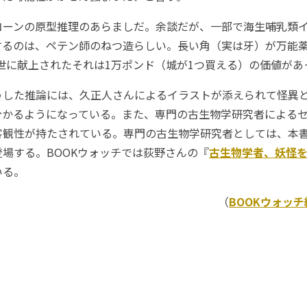
ーンの原型推理のあらましだ。余談だが、一部で海生哺乳類
するのは、ペテン師のねつ造らしい。長い角（実は牙）が万能
世に献上されたそれは1万ポンド（城が1つ買える）の価値があ
した推論には、久正人さんによるイラストが添えられて怪異
分かるようになっている。また、専門の古生物学研究者による
客観性が持たされている。専門の古生物学研究者としては、本
場する。BOOKウォッチでは荻野さんの『
古生物学者、妖怪
いる。
（
BOOKウォッ