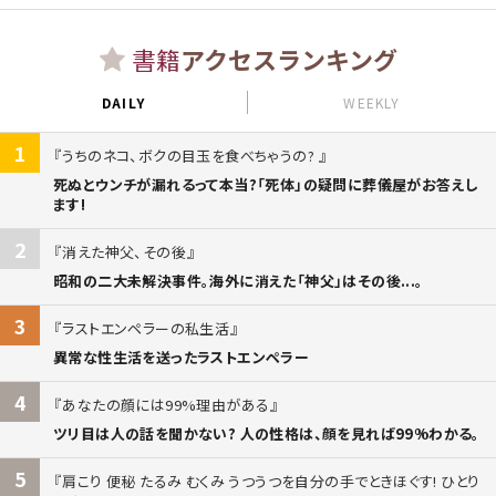
書籍
アクセスランキング
DAILY
WEEKLY
1
うちのネコ、ボクの目玉を食べちゃうの?
死ぬとウンチが漏れるって本当?「死体」の疑問に葬儀屋がお答えし
ます!
2
消えた神父、その後
昭和の二大未解決事件。海外に消えた「神父」はその後...。
3
ラストエンペラーの私生活
異常な性生活を送ったラストエンペラー
4
あなたの顔には99%理由がある
ツリ目は人の話を聞かない? 人の性格は、顔を見れば99%わかる。
5
肩こり 便秘 たるみ むくみ うつうつを自分の手でときほぐす! ひとり