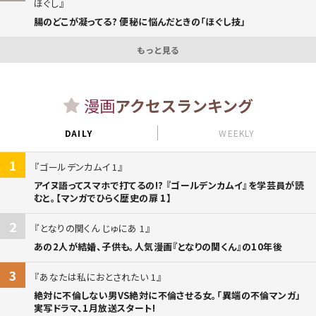
ほぐし
腸のどこが凝ってる? 便秘に悩んだときの「ほぐし技」
もっと見る
漫画
アクセスランキング
DAILY
WEEKLY
1
ゴールデンカムイ 1
アイヌ語ってスマホで打てるの!? 『ゴールデンカムイ』を学芸員が読
むと。【マンガでひらく歴史の扉 1】
2
となりの関くん じゅにあ 1
あの2人が結婚、子供も。人気漫画『となりの関くん』の10年後
3
あなたは私におとされたい 1
絶対に不倫しない男VS絶対に不倫させる女。「異端の不倫マンガ」
実写ドラマ、1月放送スタート!