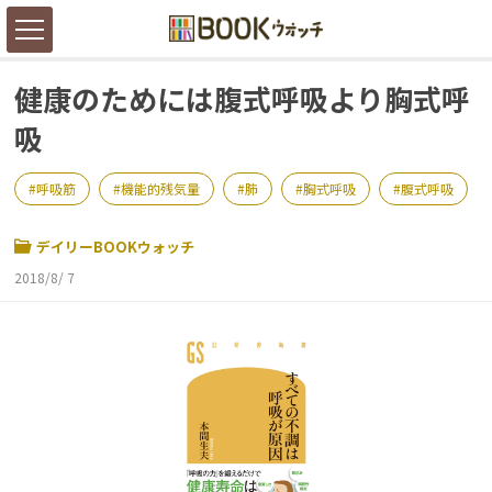
健康のためには腹式呼吸より胸式呼
吸
呼吸筋
機能的残気量
肺
胸式呼吸
腹式呼吸
デイリーBOOKウォッチ
2018/8/ 7