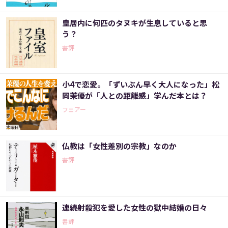
皇居内に何匹のタヌキが生息していると思
う？
書評
小4で恋愛。「ずいぶん早く大人になった」松
岡茉優が「人との距離感」学んだ本とは？
フェアー
仏教は「女性差別の宗教」なのか
書評
連続射殺犯を愛した女性の獄中結婚の日々
書評