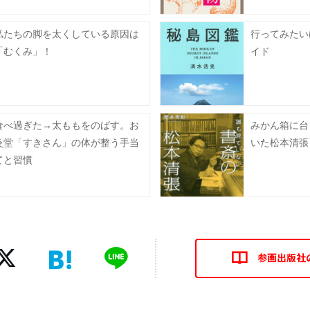
私たちの脚を太くしている原因は
行ってみたい
「むくみ」！
イド
食べ過ぎた→太ももをのばす。お
みかん箱に台
灸堂「すきさん」の体が整う手当
いた松本清張
てと習慣
参画出版社