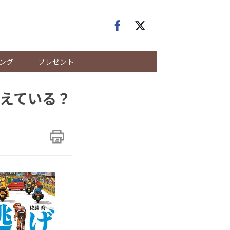
ング
プレゼント
えている？