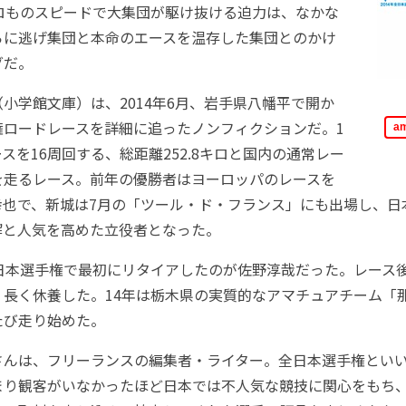
キロものスピードで大集団が駆け抜ける迫力は、なかな
らに逃げ集団と本命のエースを温存した集団とのかけ
グだ。
学館文庫）は、2014年6月、岩手県八幡平で開か
権ロードレースを詳細に追ったノンフィクションだ。1
a
ースを16周回する、総距離252.8キロと国内の通常レー
を走るレース。前年の優勝者はヨーロッパのレースを
幸也で、新城は7月の「ツール・ド・フランス」にも出場し、日
解と人気を高めた立役者となった。
日本選手権で最初にリタイアしたのが佐野淳哉だった。レース
、長く休養した。14年は栃木県の実質的なアマチュアチーム「
たび走り始めた。
んは、フリーランスの編集者・ライター。全日本選手権とい
まり観客がいなかったほど日本では不人気な競技に関心をもち