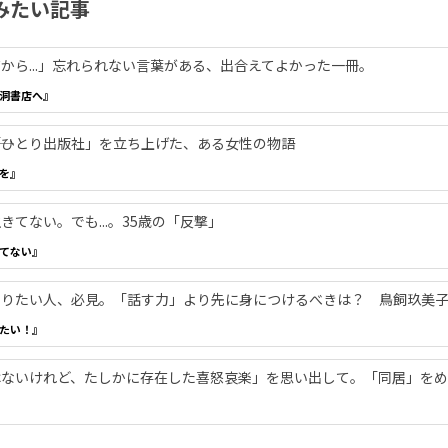
みたい記事
から...」忘れられない言葉がある、出合えてよかった一冊。
洞書店へ』
―「ひとり出版社」を立ち上げた、ある女性の物語
を』
てない。でも...。35歳の「反撃」
てない』
やりたい人、必見。「話す力」より先に身につけるべきは？ 鳥飼玖美
たい！』
ないけれど、たしかに存在した喜怒哀楽」を思い出して。「同居」をめ