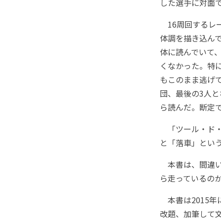
した選手に対面
16周回するレ
体調を描き込ん
体に読んでいて
くなかった。特
もこのまま逃げ
団、最後の3人
ら読んだ。断定
「ツール・ド・
と「落車」とい
本書は、間違い
ら走っているの
本書は2015年
改題、加筆して