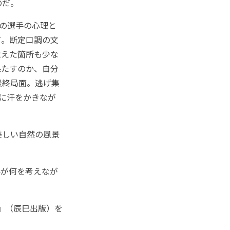
のだ。
の選手の心理と
だ。断定口調の文
覚えた箇所も少な
果たすのか、自分
最終局面。逃げ集
に汗をかきなが
美しい自然の風景
が何を考えなが
ス』（辰巳出版）を