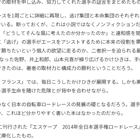
での取材を申し込み、協力してくれた選手の証言をまとめたも
ースを1周ごとに詳細に再現し、逃げ集団と本命集団のそれぞれ
でいる。断っておくが、これは小説ではなくノンフィクション
、「どうしてそんな風に考えたのか分かったのか」と違和感を
に「逃げ」の選手がエースをアシストするために本来の役割を
て勝ちたいという個人の欲望に走るのか、二者択一を迫られる
となった佐野、井上和郎、山本元喜が繰り広げるかけひきは、手
できたのは、著者の取材力と構成力の勝利ということだろう。
フランス」では、毎日こうしたかけひきが展開する。しかも
う選手生命を賭けた危険とが背中を合わせながら。
なく日本の自転車ロードレースの発展の礎となるだろう。選手
か、これほど分かりやすく書いた本はなかったのだから。
に刊行された『エスケープ 2014年全日本選手権ロードレー
文庫化したもの。