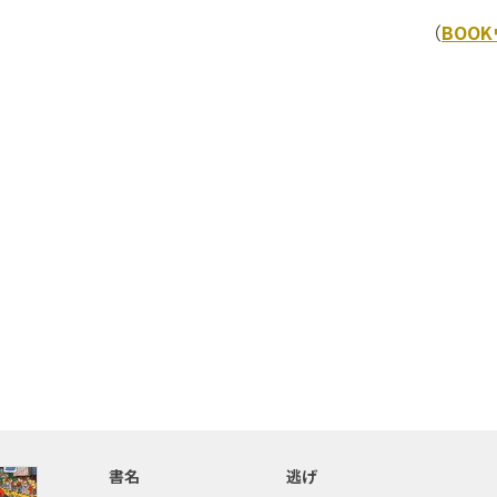
（
BOO
書名
逃げ