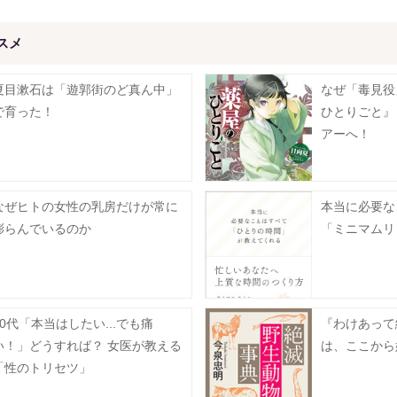
スメ
夏目漱石は「遊郭街のど真ん中」
なぜ「毒見役
で育った！
ひとりごと』
アーへ！
なぜヒトの女性の乳房だけが常に
本当に必要な
膨らんでいるのか
「ミニマムリ
50代「本当はしたい...でも痛
『わけあって
い！」どうすれば？ 女医が教える
は、ここから
「性のトリセツ」