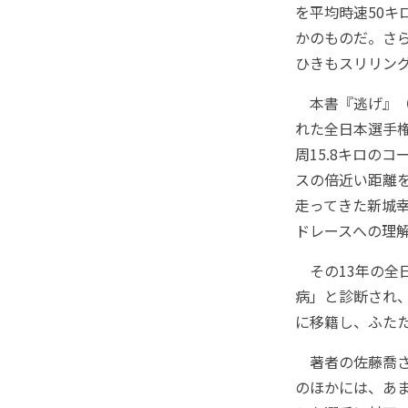
を平均時速50
かのものだ。さ
ひきもスリリン
本書『逃げ』（小
れた全日本選手
周15.8キロのコ
スの倍近い距離
走ってきた新城
ドレースへの理
その13年の全
病」と診断され
に移籍し、ふた
著者の佐藤喬さ
のほかには、あ