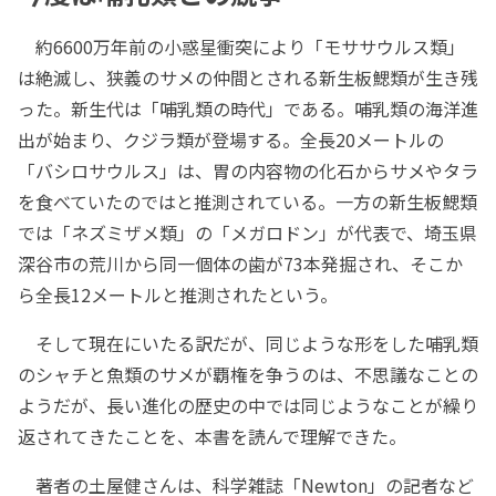
約6600万年前の小惑星衝突により「モササウルス類」
は絶滅し、狭義のサメの仲間とされる新生板鰓類が生き残
った。新生代は「哺乳類の時代」である。哺乳類の海洋進
出が始まり、クジラ類が登場する。全長20メートルの
「バシロサウルス」は、胃の内容物の化石からサメやタラ
を食べていたのではと推測されている。一方の新生板鰓類
では「ネズミザメ類」の「メガロドン」が代表で、埼玉県
深谷市の荒川から同一個体の歯が73本発掘され、そこか
ら全長12メートルと推測されたという。
そして現在にいたる訳だが、同じような形をした哺乳類
のシャチと魚類のサメが覇権を争うのは、不思議なことの
ようだが、長い進化の歴史の中では同じようなことが繰り
返されてきたことを、本書を読んで理解できた。
著者の土屋健さんは、科学雑誌「Newton」の記者など