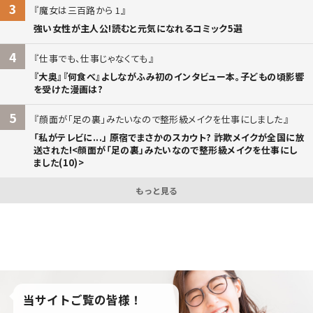
3
魔女は三百路から 1
強い女性が主人公!読むと元気になれるコミック5選
4
仕事でも、仕事じゃなくても
『大奥』『何食べ』よしながふみ初のインタビュー本。子どもの頃影響
を受けた漫画は?
5
顔面が「足の裏」みたいなので整形級メイクを仕事にしました
「私がテレビに...」 原宿でまさかのスカウト? 詐欺メイクが全国に放
送された!<顔面が「足の裏」みたいなので整形級メイクを仕事にし
ました(10)>
もっと見る
当サイトご覧の皆様！