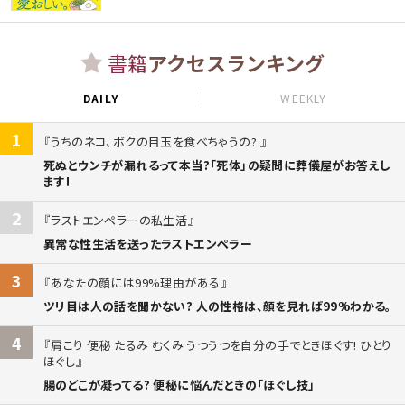
書籍
アクセスランキング
DAILY
WEEKLY
1
うちのネコ、ボクの目玉を食べちゃうの?
死ぬとウンチが漏れるって本当?「死体」の疑問に葬儀屋がお答えし
ます!
2
ラストエンペラーの私生活
異常な性生活を送ったラストエンペラー
3
あなたの顔には99%理由がある
ツリ目は人の話を聞かない? 人の性格は、顔を見れば99%わかる。
4
肩こり 便秘 たるみ むくみ うつうつを自分の手でときほぐす! ひとり
ほぐし
腸のどこが凝ってる? 便秘に悩んだときの「ほぐし技」