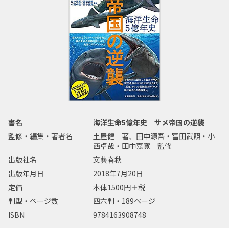
書名
海洋生命5億年史 サメ帝国の逆襲
監修・編集・著者名
土屋健 著、田中源吾・冨田武照・小
西卓哉・田中嘉寛 監修
出版社名
文藝春秋
出版年月日
2018年7月20日
定価
本体1500円＋税
判型・ページ数
四六判・189ページ
ISBN
9784163908748