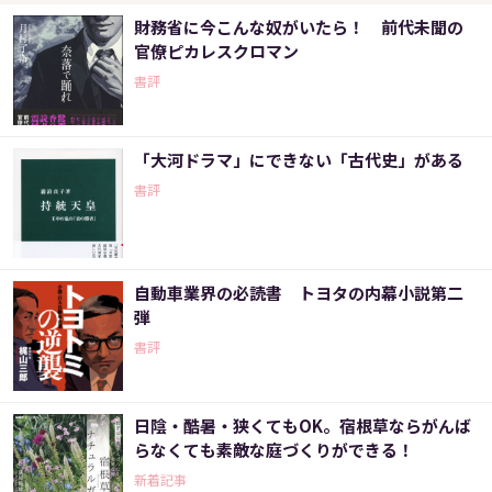
財務省に今こんな奴がいたら！ 前代未聞の
官僚ピカレスクロマン
書評
「大河ドラマ」にできない「古代史」がある
書評
自動車業界の必読書 トヨタの内幕小説第二
弾
書評
日陰・酷暑・狭くてもOK。宿根草ならがんば
らなくても素敵な庭づくりができる！
新着記事