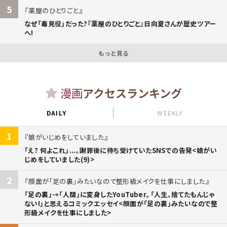
5
薬屋のひとりごと
なぜ「毒見役」だった?『薬屋のひとりごと』日向夏さんが歴史ツアー
へ!
もっと見る
漫画
アクセスランキング
DAILY
WEEKLY
1
娘がいじめをしていました
「え? 何よこれ」...。謝罪後に待ち受けていたSNSでの告発<娘がい
じめをしていました(9)>
2
顔面が「足の裏」みたいなので整形級メイクを仕事にしました
「足の裏」→「人間」に変身したYouTuber。「人生、捨てたもんじゃ
ない!」と思えるコミックエッセイ<顔面が「足の裏」みたいなので整
形級メイクを仕事にしました>