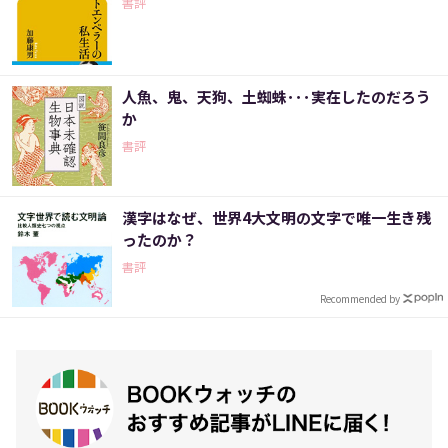
書評
人魚、鬼、天狗、土蜘蛛･･･実在したのだろう
か
書評
漢字はなぜ、世界4大文明の文字で唯一生き残
ったのか？
書評
Recommended by