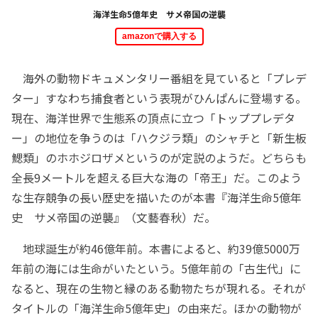
海洋生命5億年史 サメ帝国の逆襲
amazonで購入する
海外の動物ドキュメンタリー番組を見ていると「プレデ
ター」すなわち捕食者という表現がひんぱんに登場する。
現在、海洋世界で生態系の頂点に立つ「トッププレデタ
ー」の地位を争うのは「ハクジラ類」のシャチと「新生板
鰓類」のホホジロザメというのが定説のようだ。どちらも
全長9メートルを超える巨大な海の「帝王」だ。このよう
な生存競争の長い歴史を描いたのが本書『海洋生命5億年
史 サメ帝国の逆襲』（文藝春秋）だ。
地球誕生が約46億年前。本書によると、約39億5000万
年前の海には生命がいたという。5億年前の「古生代」に
なると、現在の生物と縁のある動物たちが現れる。それが
タイトルの「海洋生命5億年史」の由来だ。ほかの動物が