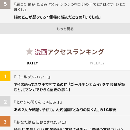
5
肩こり 便秘 たるみ むくみ うつうつを自分の手でときほぐす! ひとり
ほぐし
腸のどこが凝ってる? 便秘に悩んだときの「ほぐし技」
もっと見る
漫画
アクセスランキング
DAILY
WEEKLY
1
ゴールデンカムイ 1
アイヌ語ってスマホで打てるの!? 『ゴールデンカムイ』を学芸員が読
むと。【マンガでひらく歴史の扉 1】
2
となりの関くん じゅにあ 1
あの2人が結婚、子供も。人気漫画『となりの関くん』の10年後
3
あなたは私におとされたい 1
絶対に不倫しない男VS絶対に不倫させる女。「異端の不倫マンガ」