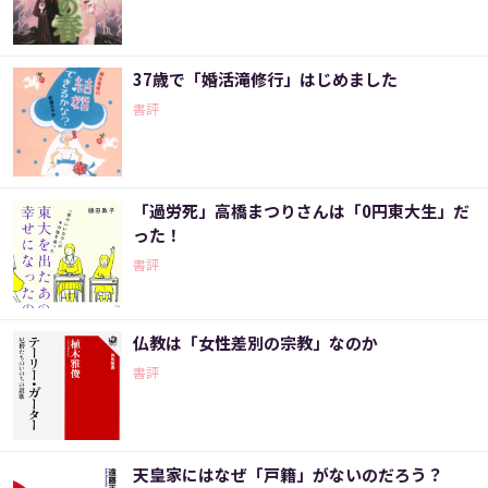
37歳で「婚活滝修行」はじめました
書評
「過労死」高橋まつりさんは「0円東大生」だ
った！
書評
仏教は「女性差別の宗教」なのか
書評
天皇家にはなぜ「戸籍」がないのだろう？