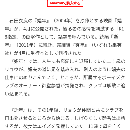
amazonで購入する
石田衣良の『娼年』（2004年）を原作とする映画『娼
年』が、4月に公開された。観る者の感情を刺激する「R1
8指定」の衝撃作として、話題を呼んでいる。続編『逝
年』（2011年）に続き、完結編『爽年』（いずれも集英
社）が4月に単行本として刊行された。
『娼年』では、人生にも恋愛にも退屈していた二十歳の
リョウが、娼夫の道に足を踏み入れ、別人のように娼夫の
仕事にのめりこんでいく。ところが、所属するボーイズク
ラブのオーナー・御堂静香が摘発され、クラブは解散に追
い込まれる。
『逝年』は、その1年後、リョウが仲間と共にクラブを
再出発させるところから始まる。しばらくして静香は出所
するが、彼女はエイズを発症していた。11歳で母を亡く