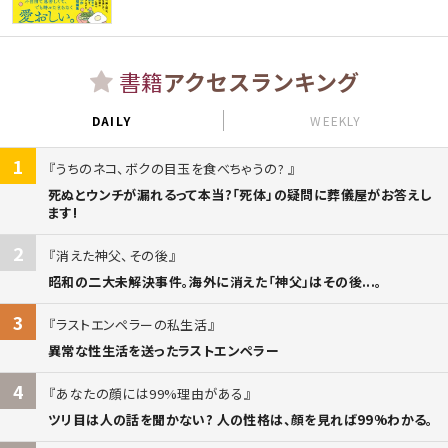
書籍
アクセスランキング
DAILY
WEEKLY
1
うちのネコ、ボクの目玉を食べちゃうの?
死ぬとウンチが漏れるって本当?「死体」の疑問に葬儀屋がお答えし
ます!
2
消えた神父、その後
昭和の二大未解決事件。海外に消えた「神父」はその後...。
3
ラストエンペラーの私生活
異常な性生活を送ったラストエンペラー
4
あなたの顔には99%理由がある
ツリ目は人の話を聞かない? 人の性格は、顔を見れば99%わかる。