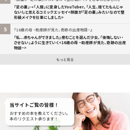
「足の裏」→「人間」に変身したYouTuber。「人生、捨てたもんじゃ
ない!」と思えるコミックエッセイ<顔面が「足の裏」みたいなので整
形級メイクを仕事にしました>
5
16歳の母 ~助産師が見た、奇跡の出産物語~
「私...赤ちゃんができました」――産むことを選んだ少女。「後悔しない・
させない」ように生きていく<16歳の母 ~助産師が見た、奇跡の出産
物語~>
もっと見る
当サイトご覧の皆様！
おすすめの本を教えてください。
本のリクエスト承ります！