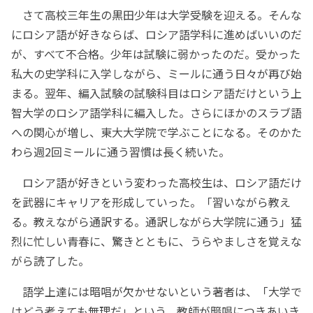
さて高校三年生の黒田少年は大学受験を迎える。そんな
にロシア語が好きならば、ロシア語学科に進めばいいのだ
が、すべて不合格。少年は試験に弱かったのだ。受かった
私大の史学科に入学しながら、ミールに通う日々が再び始
まる。翌年、編入試験の試験科目はロシア語だけという上
智大学のロシア語学科に編入した。さらにほかのスラブ語
への関心が増し、東大大学院で学ぶことになる。そのかた
わら週2回ミールに通う習慣は長く続いた。
ロシア語が好きという変わった高校生は、ロシア語だけ
を武器にキャリアを形成していった。「習いながら教え
る。教えながら通訳する。通訳しながら大学院に通う」猛
烈に忙しい青春に、驚きとともに、うらやましさを覚えな
がら読了した。
語学上達には暗唱が欠かせないという著者は、「大学で
はどう考えても無理だ」という。教師が暗唱につきあいき