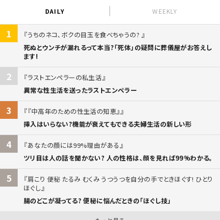
DAILY
WEEKLY
1
うちのネコ、ボクの目玉を食べちゃうの?
死ぬとウンチが漏れるって本当?「死体」の疑問に葬儀屋がお答えし
ます!
2
ラストエンペラーの私生活
異常な性生活を送ったラストエンペラー
3
『中高年のための性生活の知恵』
挿入はいらない?機能が衰えてもできる夫婦生活の新しい形
4
あなたの顔には99%理由がある
ツリ目は人の話を聞かない? 人の性格は、顔を見れば99%わかる。
5
肩こり 便秘 たるみ むくみ うつうつを自分の手でときほぐす! ひとり
ほぐし
腸のどこが凝ってる? 便秘に悩んだときの「ほぐし技」