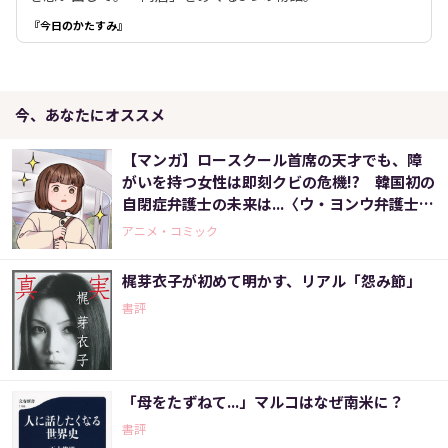
『今日のかたすみ』
今、あなたにオススメ
【マンガ】ロースクール首席の天才でも、障
がいを持つ女性は即刻クビの危機!? 韓国初の
自閉症弁護士の未来は...〈ウ・ヨンウ弁護士は
天才肌(2)〉
アニメ・コミック
梶芽衣子が初めて明かす、リアル「怨み節」
書評
「母をたずねて...」マルコはなぜ南米に？
書評