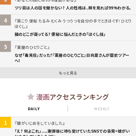
ツリ目は人の話を聞かない? 人の性格は、顔を見れば99%わかる。
4
肩こり 便秘 たるみ むくみ うつうつを自分の手でときほぐす! ひとり
ほぐし
腸のどこが凝ってる? 便秘に悩んだときの「ほぐし技」
5
薬屋のひとりごと
なぜ「毒見役」だった?『薬屋のひとりごと』日向夏さんが歴史ツアー
へ!
もっと見る
漫画
アクセスランキング
DAILY
WEEKLY
1
娘がいじめをしていました
「え? 何よこれ」...。謝罪後に待ち受けていたSNSでの告発<娘がい