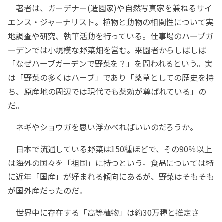
著者は、ガーデナー(造園家)や自然写真家を兼ねるサイ
エンス・ジャーナリスト。植物と動物の相関性について実
地調査や研究、執筆活動を行っている。仕事場のハーブガ
ーデンでは小規模な野菜畑を営む。来園者からしばしば
「なぜハーブガーデンで野菜を？」を問われるという。実
は「野菜の多くはハーブ」であり「薬草としての歴史を持
ち、原産地の周辺では現代でも薬効が尊ばれている」の
だ。
ネギやショウガを思い浮かべればいいのだろうか。
日本で流通している野菜は150種ほどで、その90％以上
は海外の国々を「祖国」に持つという。食品については特
に近年「国産」が好まれる傾向にあるが、野菜はそもそも
が国外産だったのだ。
世界中に存在する「高等植物」は約30万種と推定さ