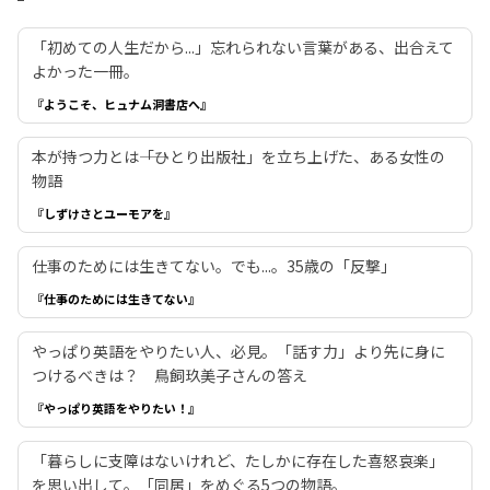
「初めての人生だから...」忘れられない言葉がある、出合えて
よかった一冊。
『ようこそ、ヒュナム洞書店へ』
本が持つ力とは――「ひとり出版社」を立ち上げた、ある女性の
物語
『しずけさとユーモアを』
仕事のためには生きてない。でも...。35歳の「反撃」
『仕事のためには生きてない』
やっぱり英語をやりたい人、必見。「話す力」より先に身に
つけるべきは？ 鳥飼玖美子さんの答え
『やっぱり英語をやりたい！』
「暮らしに支障はないけれど、たしかに存在した喜怒哀楽」
を思い出して。「同居」をめぐる5つの物語。