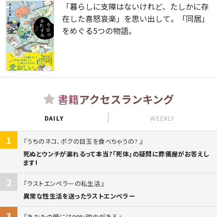
「暮らしに支障はないけれど、たしかに存
在した喜怒哀楽」を思い出して。「同居」
をめぐる5つの物語。
書籍
アクセスランキング
DAILY
WEEKLY
1
うちのネコ、ボクの目玉を食べちゃうの?
死ぬとウンチが漏れるって本当?「死体」の疑問に葬儀屋がお答えし
ます!
2
ラストエンペラーの私生活
異常な性生活を送ったラストエンペラー
3
あなたの顔には99%理由がある