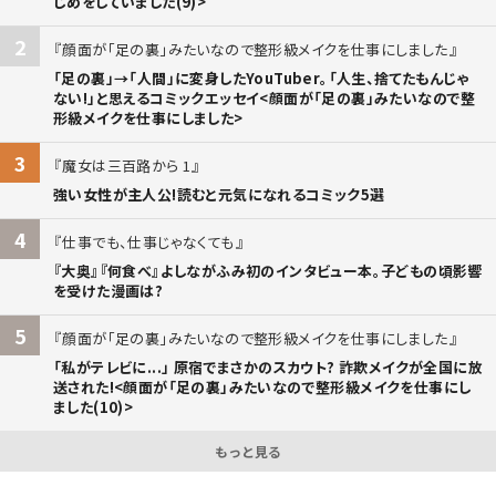
じめをしていました(9)>
2
顔面が「足の裏」みたいなので整形級メイクを仕事にしました
「足の裏」→「人間」に変身したYouTuber。「人生、捨てたもんじゃ
ない!」と思えるコミックエッセイ<顔面が「足の裏」みたいなので整
形級メイクを仕事にしました>
3
魔女は三百路から 1
強い女性が主人公!読むと元気になれるコミック5選
4
仕事でも、仕事じゃなくても
『大奥』『何食べ』よしながふみ初のインタビュー本。子どもの頃影響
を受けた漫画は?
5
顔面が「足の裏」みたいなので整形級メイクを仕事にしました
「私がテレビに...」 原宿でまさかのスカウト? 詐欺メイクが全国に放
送された!<顔面が「足の裏」みたいなので整形級メイクを仕事にし
ました(10)>
もっと見る