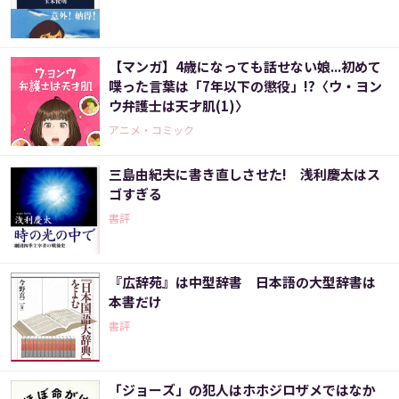
【マンガ】4歳になっても話せない娘...初めて
喋った言葉は「7年以下の懲役」!?〈ウ・ヨン
ウ弁護士は天才肌(1)〉
アニメ・コミック
三島由紀夫に書き直しさせた! 浅利慶太はス
ゴすぎる
書評
『広辞苑』は中型辞書 日本語の大型辞書は
本書だけ
書評
「ジョーズ」の犯人はホホジロザメではなか