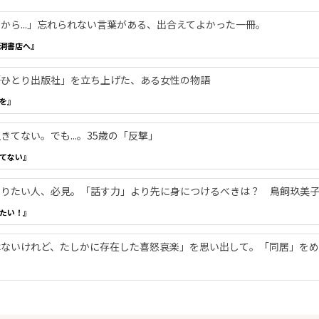
から...」忘れられない言葉がある、出合えてよかった一冊。
洞書店へ』
―「ひとり出版社」を立ち上げた、ある女性の物語
を』
てない。でも...。35歳の「反撃」
てない』
やりたい人、必見。「話す力」より先に身につけるべきは？ 鳥飼玖美
たい！』
ないけれど、たしかに存在した喜怒哀楽」を思い出して。「同居」をめ