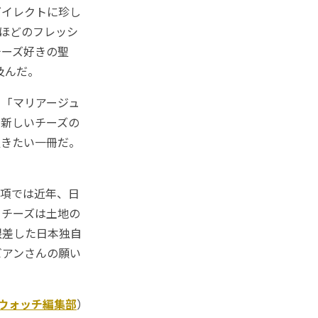
ダイレクトに珍し
類ほどのフレッシ
チーズ好きの聖
及んだ。
「マリアージュ
。新しいチーズの
置きたい一冊だ。
項では近年、日
。チーズは土地の
根差した日本独自
ビアンさんの願い
Kウォッチ編集部
）