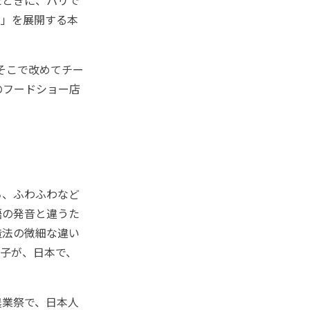
たときに、パリで
エ」を展開する本
そこで改めてチー
のフードショー店
ち、ふわふわなど
語の発音と違うた
造法の微細な違い
子が、日本で、
業祭で、日本人