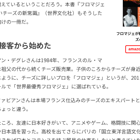
増えているということだろう。本書『フロマジェ
しいチーズの新常識』（世界文化社）もそうした
向けの一冊だ。
フロマジェが
ズ
接客から始めた
ama
ン・デグレさんは1984年、フランスのル・マ
は祖父の代から続くチーズ販売業。子供のころからチーズが身
ように、チーズに詳しいプロを「フロマジェ」というが、201
ールで「世界最優秀フロマジェ」に選ばれている。
ァビアンさんは本場フランス仕込みのチーズのエキスパートと
ちょっと違う。
ころ、友達に日本好きがいて、アニメやゲーム、格闘技に関
や日本語を習った。高校を出てさらにパリの「国立東洋言語文