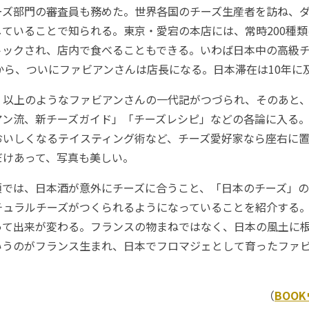
ーズ部門の審査員も務めた。世界各国のチーズ生産者を訪ね、
ていることで知られる。東京・愛宕の本店には、常時200種
トックされ、店内で食べることもできる。いわば日本中の高級
から、ついにファビアンさんは店長になる。日本滞在は10年に
以上のようなファビアンさんの一代記がつづられ、そのあと、
アン流、新チーズガイド」「チーズレシピ」などの各論に入る
おいしくなるテイスティング術など、チーズ愛好家なら座右に
だけあって、写真も美しい。
では、日本酒が意外にチーズに合うこと、「日本のチーズ」の
チュラルチーズがつくられるようになっていることを紹介する
って出来が変わる。フランスの物まねではなく、日本の風土に
いうのがフランス生まれ、日本でフロマジェとして育ったファ
（
BOO