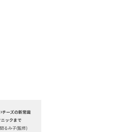
いチーズの新常識
クニックまで
間るみ子(監修)