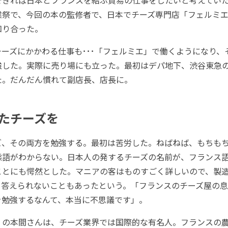
できれば日本とフランスを結ぶ貿易の仕事をしたいと考えてい
業祭で、今回の本の監修者で、日本でチーズ専門店「フェルミ
知り合った。
ーズにかかわる仕事も･･･「フェルミエ」で働くようになり、
強した。実際に売り場にも立った。最初はデパ地下、渋谷東急
た。だんだん慣れて副店長、店長に。
たチーズを
、その両方を勉強する。最初は苦労した。ねばねば、もちも
態語がわからない。日本人の発するチーズの名前が、フランス
ことにも愕然とした。マニアの客はものすごく詳しいので、製
も答えられないこともあったという。「フランスのチーズ屋の息
を勉強するなんて、本当に不思議です」。
の本間さんは、チーズ業界では国際的な有名人。フランスの農