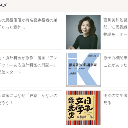
スメ
あの悪役俳優が有名喜劇役者の弟
西川美和監督
子だった意外...
郎、江國香織
物語を、オー
元・脳外科医が原作 漫画『アン
原子力機関車
メット―ある脳外科医の日記―』
ことがあった
配信スタート
天皇家にはなぜ「戸籍」がないの
明治の文学者
だろう？
見る