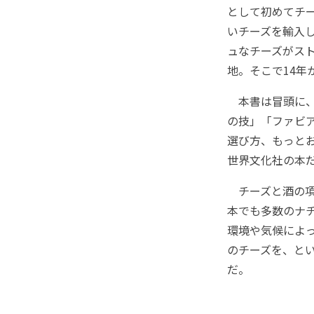
として初めてチ
いチーズを輸入し
ュなチーズがス
地。そこで14年
本書は冒頭に、
の技」「ファビ
選び方、もっと
世界文化社の本
チーズと酒の項
本でも多数のナ
環境や気候によ
のチーズを、と
だ。