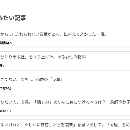
みたい記事
から...」忘れられない言葉がある、出合えてよかった一冊。
洞書店へ』
―「ひとり出版社」を立ち上げた、ある女性の物語
を』
てない。でも...。35歳の「反撃」
てない』
やりたい人、必見。「話す力」より先に身につけるべきは？ 鳥飼玖美
たい！』
ないけれど、たしかに存在した喜怒哀楽」を思い出して。「同居」をめ