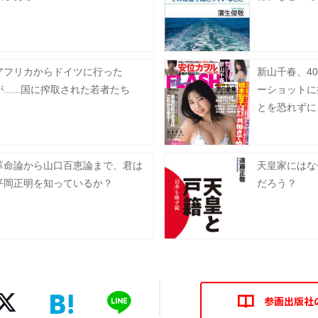
アフリカからドイツに行った
新山千春、4
が......国に搾取された若者たち
ーショットに
とを恐れずに
革命論から山口百恵論まで、君は
天皇家にはな
平岡正明を知っているか？
だろう？
参画出版社