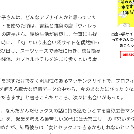
子さんは、どんなアブナイ人かと思っていた
イトを始めた頃は、書籍と雑貨の店「ヴィレッ
」の店長さん。結婚生活が破綻し、仕事にも疑
出会い系サイ
ってその人に
た時に、「X」という出会い系サイトを偶然知っ
めまくっ
飛び出し、スーツケースで会社に行き、夜は簡易
ama
ー銭湯、カプセルホテルを泊まり歩くという崖
を探すだけでなく汎用性のあるマッチングサイトで、プロフィ
冊を超える膨大な記憶データの中から、今のあなたにぴったりな
ただきます」と書きこんだところ、次々に出会いがあった。
、なんだかんだセックスの話に持ち込もうとする自称広告マン
ス』を、起業を考える暑苦しい30代には大宮エリーの『思いを
勧めたが、結局彼らは「女とセックスできるかもしれないとい