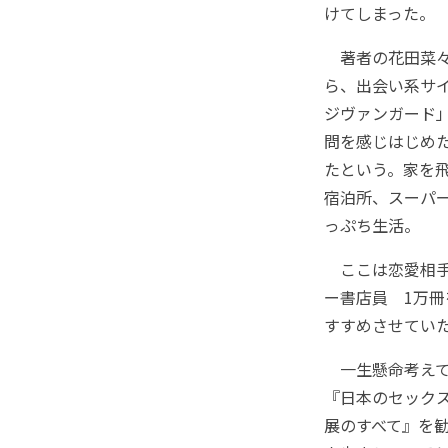
けてしまった。
著者の花田菜々
ら、出会い系サ
ジヴァンガード
問を感じはじめ
たという。家を
宿泊所、スーパ
っぷち生活。
ここは恋愛相手
ー書店員 1万
すすめさせてい
一生懸命考えて
『日本のセック
展のすべて』を