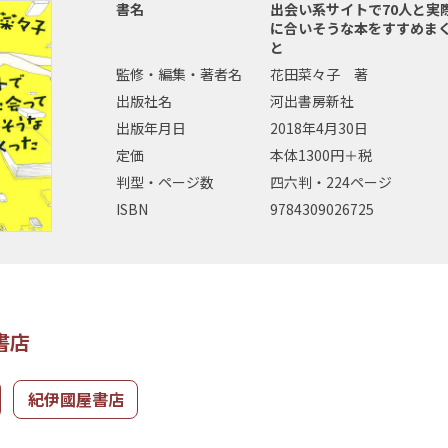
書名
出会い系サイトで70人と実
に合いそうな本をすすめま
と
監修・編集・著者名
花田菜々子 著
出版社名
河出書房新社
出版年月日
2018年4月30日
定価
本体1300円＋税
判型・ページ数
四六判・224ページ
ISBN
9784309026725
書店
紀伊國屋書店