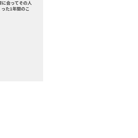
際に会ってその人
くった1年間のこ