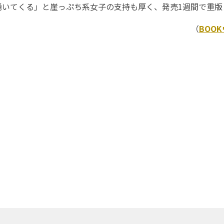
湧いてくる」と崖っぷち系女子の支持も厚く、発売1週間で重
（
BOO