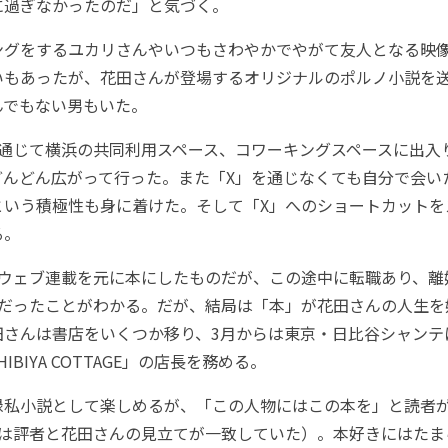
に過ぎなかったのだ」と気づく。
グをするユカリさんやいつもさわやかでやがて友人となる映
いもあったが、花田さんが登場するオリジナルのポルノ小説を
んでもない男もいた。
通じて横浜の共同利用スペース、コワーキングスペースに出入
どんどん広がって行った。また「X」を通じなくても自分で会い
という積極性も身に着けた。そして「X」へのショートカットを
る。
ウェブ連載を元に本にしたものだが、この途中に転職あり、離
年だったことがわかる。だが、結局は「本」が花田さんの人生を
田さんは書店をいくつか移り、3月からは東京・日比谷シャンテ
 HIBIYA COTTAGE」の店長を務める。
私小説として楽しめるが、「この人物にはこの本を」と読者
冊は評者と花田さんの見立てが一致していた）。本好きにはたま