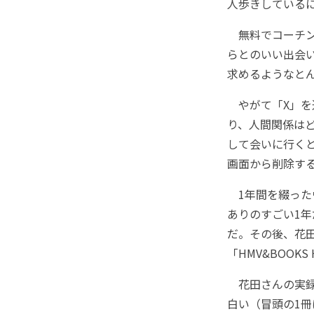
人歩きしている
無料でコーチン
らとのいい出会
求めるようなと
やがて「X」を
り、人間関係は
して会いに行く
画面から削除す
1年間を綴った
ありのすごい1
だ。その後、花
「HMV&BOOKS
花田さんの実録
白い（冒頭の1