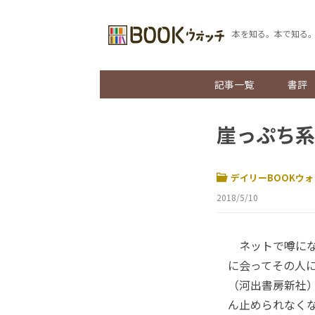
本を知る。本で知る
記事一覧
書評
崖っぷち系
デイリーBOOKウォ
2018/5/10
ネットで噂にな
に会ってその人
（河出書房新社
ん止められなく