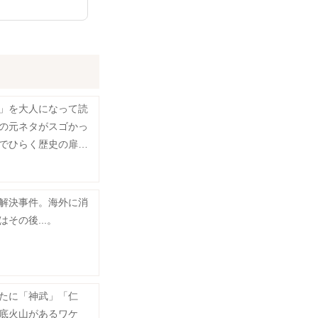
」を大人になって読
の元ネタがスゴかっ
でひらく歴史の扉
解決事件。海外に消
その後...。
たに「神武」「仁
底火山があるワケ