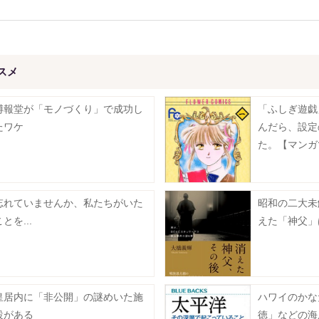
スメ
博報堂が「モノづくり」で成功し
「ふしぎ遊戯
たワケ
んだら、設定
た。【マンガ
2】
忘れていませんか、私たちがいた
昭和の二大未
とを...
えた「神父」は
皇居内に「非公開」の謎めいた施
ハワイのかな
設がある
徳」などの海