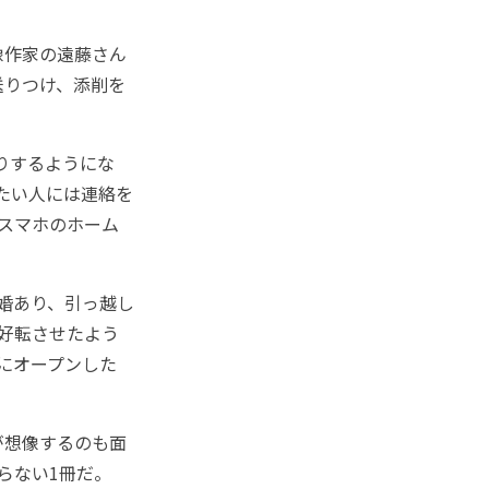
像作家の遠藤さん
送りつけ、添削を
りするようにな
たい人には連絡を
スマホのホーム
婚あり、引っ越し
好転させたよう
にオープンした
が想像するのも面
らない1冊だ。