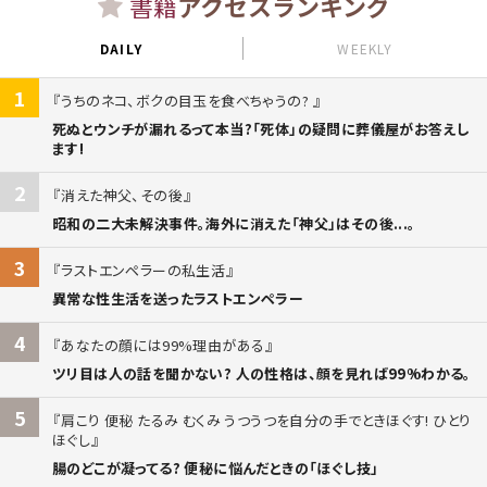
書籍
アクセスランキング
DAILY
WEEKLY
1
うちのネコ、ボクの目玉を食べちゃうの?
死ぬとウンチが漏れるって本当?「死体」の疑問に葬儀屋がお答えし
ます!
2
消えた神父、その後
昭和の二大未解決事件。海外に消えた「神父」はその後...。
3
ラストエンペラーの私生活
異常な性生活を送ったラストエンペラー
4
あなたの顔には99%理由がある
ツリ目は人の話を聞かない? 人の性格は、顔を見れば99%わかる。
5
肩こり 便秘 たるみ むくみ うつうつを自分の手でときほぐす! ひとり
ほぐし
腸のどこが凝ってる? 便秘に悩んだときの「ほぐし技」