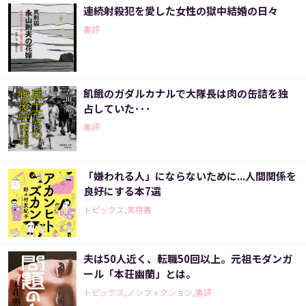
連続射殺犯を愛した女性の獄中結婚の日々
書評
飢餓のガダルカナルで大隊長は肉の缶詰を独
占していた･･･
書評
「嫌われる人」にならないために...人間関係を
良好にする本7選
トピックス,実用書
夫は50人近く、転職50回以上。元祖モダンガ
ール「本荘幽蘭」とは。
トピックス,ノンフィクション,書評