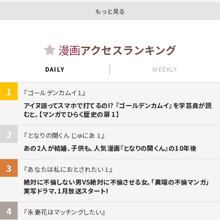
もっと見る
漫画
アクセスランキング
DAILY
WEEKLY
1
ゴールデンカムイ 1
アイヌ語ってスマホで打てるの!? 『ゴールデンカムイ』を学芸員が読
むと。【マンガでひらく歴史の扉 1】
2
となりの関くん じゅにあ 1
あの2人が結婚、子供も。人気漫画『となりの関くん』の10年後
3
あなたは私におとされたい 1
絶対に不倫しない男VS絶対に不倫させる女。「異端の不倫マンガ」
実写ドラマ、1月放送スタート!
4
永妻花はマッチングしたい