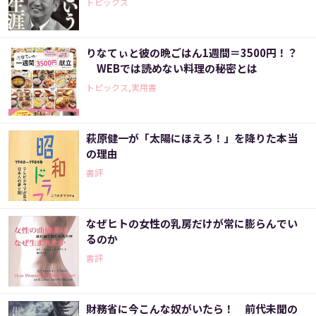
トピックス
りなてぃと彼の晩ごはん1週間＝3500円！？
WEBでは読めない料理の秘密とは
トピックス,実用書
萩原健一が「太陽にほえろ！」を降りた本当
の理由
書評
なぜヒトの女性の乳房だけが常に膨らんでい
るのか
書評
財務省に今こんな奴がいたら！ 前代未聞の