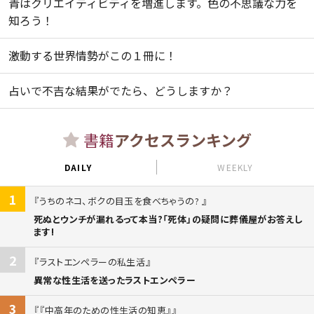
青はクリエイティビティを増進します。色の不思議な力を
知ろう！
激動する世界情勢がこの１冊に！
占いで不吉な結果がでたら、どうしますか？
書籍
アクセスランキング
DAILY
WEEKLY
1
うちのネコ、ボクの目玉を食べちゃうの?
死ぬとウンチが漏れるって本当?「死体」の疑問に葬儀屋がお答えし
ます!
2
ラストエンペラーの私生活
異常な性生活を送ったラストエンペラー
3
『中高年のための性生活の知恵』