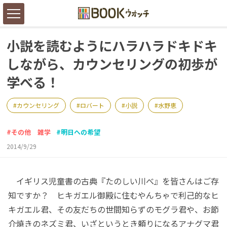
小説を読むようにハラハラドキドキ
しながら、カウンセリングの初歩が
学べる！
カウンセリング
ロバート
小説
水野恵
その他 雑学
明日への希望
2014/9/29
イギリス児童書の古典『たのしい川べ』を皆さんはご存
知ですか？ ヒキガエル御殿に住むやんちゃで利己的なヒ
キガエル君、その友だちの世間知らずのモグラ君や、お節
介焼きのネズミ君、いざというとき頼りになるアナグマ君