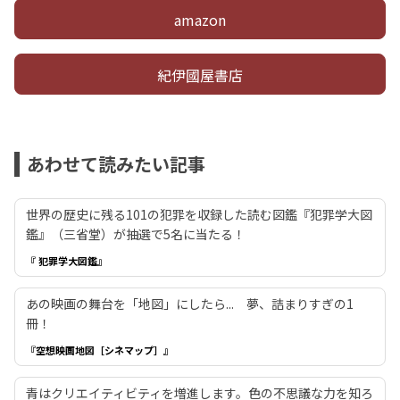
amazon
紀伊國屋書店
あわせて読みたい記事
世界の歴史に残る101の犯罪を収録した読む図鑑『犯罪学大図
鑑』（三省堂）が抽選で5名に当たる！
『 犯罪学大図鑑』
あの映画の舞台を「地図」にしたら... 夢、詰まりすぎの1
冊！
『空想映画地図［シネマップ］』
青はクリエイティビティを増進します。色の不思議な力を知ろ