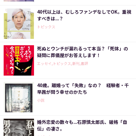
40代以上は、むしろファンデなしでOK。重視
すべきは...？
トピックス
死ぬとウンチが漏れるって本当？「死体」の
疑問に葬儀屋がお答えします！
エッセイ,トピックス,新刊,書評
40歳。離婚って「失敗」なの？ 経験者・千
早茜が問う幸せのかたち
小説
婚外恋愛の数々も...石原慎太郎氏、破格「自
伝」の凄さ。