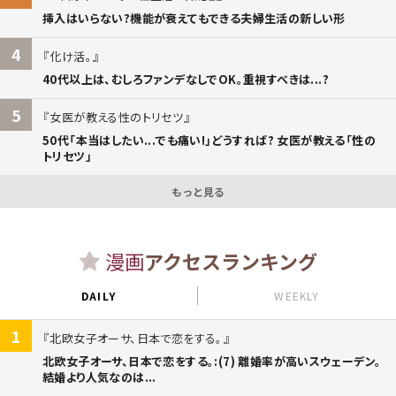
挿入はいらない?機能が衰えてもできる夫婦生活の新しい形
4
化け活。
40代以上は、むしろファンデなしでOK。重視すべきは...?
5
女医が教える性のトリセツ
50代「本当はしたい...でも痛い!」どうすれば? 女医が教える「性の
トリセツ」
もっと見る
漫画
アクセスランキング
DAILY
WEEKLY
1
北欧女子オーサ、日本で恋をする。
北欧女子オーサ、日本で恋をする。:(7) 離婚率が高いスウェーデン。
結婚より人気なのは...