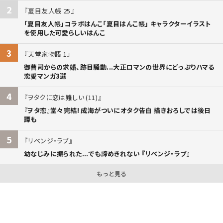
2
夏目友人帳 25
「夏目友人帳」コラボはんこ「夏目はんこ帳」 キャラクターイラスト
を使用した可愛らしいはんこ
3
天堂家物語 1
御曹司からの求婚、跡目騒動...大正ロマンの世界にどっぷりハマる
恋愛マンガ3選
4
ヲタクに恋は難しい (11)
『ヲタ恋』堂々完結! 成海がついにオタク告白 描きおろしでは後日
譚も
5
リベンジ・ラブ
幼なじみに振られた...でも諦めきれない 『リベンジ・ラブ』
もっと見る