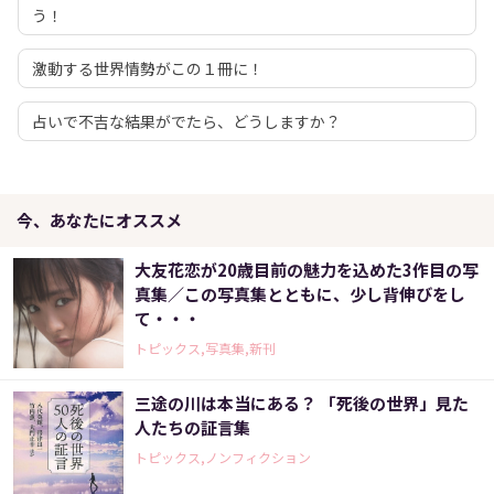
う！
激動する世界情勢がこの１冊に！
占いで不吉な結果がでたら、どうしますか？
今、あなたにオススメ
大友花恋が20歳目前の魅力を込めた3作目の写
真集／この写真集とともに、少し背伸びをし
て・・・
トピックス,写真集,新刊
三途の川は本当にある？ 「死後の世界」見た
人たちの証言集
トピックス,ノンフィクション