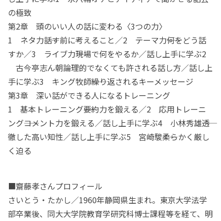
の極致
第2章 頭のいい人の話に変わる〈3つの力〉
1 ネタ力――話す前に考えること／2 テーマ力――何をどう話
すか／3 ライブ力――現場で何をやるか／話し上手に学ぶ2
古今亭志ん朝――論理的でなくても許される話し方／話し上
手に学ぶ3 キング牧師――繰り返されるキーメッセージ
第3章 深い話ができる人になるトレーニング
1 基本トレーニング――要約力を鍛える／2 応用トレーニ
ング――コメント力を鍛える／話し上手に学ぶ4 小林秀雄――透
徹した高い知性／話し上手に学ぶ5 宮崎駿――柔らかく厳し
く迫る
■齋藤孝さんプロフィール
さいとう・たかし／1960年静岡県生まれ。東京大学法学
部卒業後、同大大学院教育学研究科博士課程等を経て、明