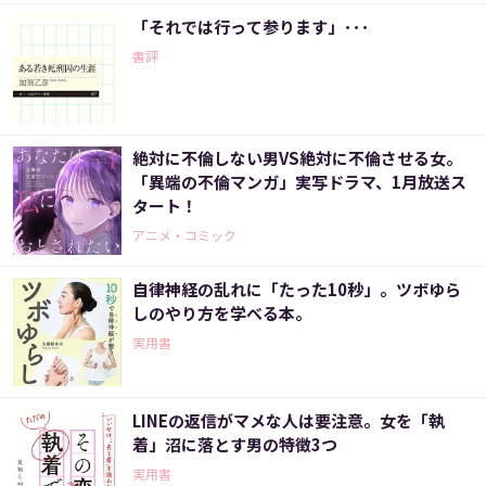
「それでは行って参ります」･･･
書評
絶対に不倫しない男VS絶対に不倫させる女。
「異端の不倫マンガ」実写ドラマ、1月放送ス
タート！
アニメ・コミック
自律神経の乱れに「たった10秒」。ツボゆら
しのやり方を学べる本。
実用書
LINEの返信がマメな人は要注意。女を「執
着」沼に落とす男の特徴3つ
実用書