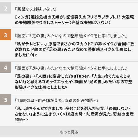
2
完璧な夫婦はいない
【マンガ】離婚危機の夫婦が、記憶喪失のフリでラブラブに!? 大逆転
の夫婦関係やり直しストーリー〈完璧な夫婦はいない〉
3
顔面が「足の裏」みたいなので整形級メイクを仕事にしました
「私がテレビに...」 原宿でまさかのスカウト? 詐欺メイクが全国に放
送された!<顔面が「足の裏」みたいなので整形級メイクを仕事にし
ました(10)>
4
顔面が「足の裏」みたいなので整形級メイクを仕事にしました
「足の裏」→「人間」に変身したYouTuber。「人生、捨てたもんじゃ
ない!」と思えるコミックエッセイ<顔面が「足の裏」みたいなので整
形級メイクを仕事にしました>
5
16歳の母 ~助産師が見た、奇跡の出産物語~
「私...赤ちゃんができました」――産むことを選んだ少女。「後悔しない・
させない」ように生きていく<16歳の母 ~助産師が見た、奇跡の出産
物語~>
もっと見る