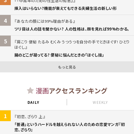
『中高年のための性生活の知恵』
挿入はいらない?機能が衰えてもできる夫婦生活の新しい形
4
あなたの顔には99%理由がある
ツリ目は人の話を聞かない? 人の性格は、顔を見れば99%わかる。
5
肩こり 便秘 たるみ むくみ うつうつを自分の手でときほぐす! ひとり
ほぐし
腸のどこが凝ってる? 便秘に悩んだときの「ほぐし技」
もっと見る
漫画
アクセスランキング
DAILY
WEEKLY
1
初恋、ざらり 上
「普通」というハードルを越えられない人のための恋愛マンガ『初
恋、ざらり』