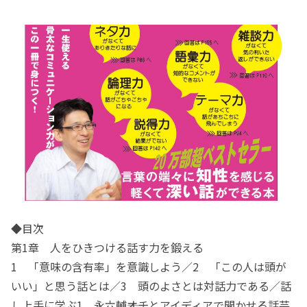
◆目次
第1章 人をひきつける話す力を鍛える
1 「意味の含有率」を意識しよう／2 「この人は頭が
いい」と思う話とは／3 頭のよさとは対話力である／話
し上手に学ぶ1 永六輔――オチとアイディアで聞かせる話芸