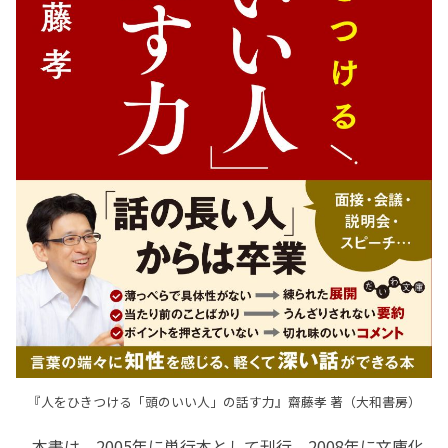
『人をひきつける「頭のいい人」の話す力』齋藤孝 著（大和書房）
本書は、2005年に単行本として刊行、2008年に文庫化