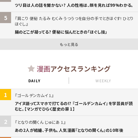
ツリ目は人の話を聞かない? 人の性格は、顔を見れば99%わかる。
5
肩こり 便秘 たるみ むくみ うつうつを自分の手でときほぐす! ひとり
ほぐし
腸のどこが凝ってる? 便秘に悩んだときの「ほぐし技」
もっと見る
漫画
アクセスランキング
DAILY
WEEKLY
1
ゴールデンカムイ 1
アイヌ語ってスマホで打てるの!? 『ゴールデンカムイ』を学芸員が読
むと。【マンガでひらく歴史の扉 1】
2
となりの関くん じゅにあ 1
あの2人が結婚、子供も。人気漫画『となりの関くん』の10年後