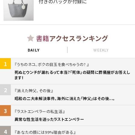
付きのバッグが付録に
書籍
アクセスランキング
DAILY
WEEKLY
1
うちのネコ、ボクの目玉を食べちゃうの?
死ぬとウンチが漏れるって本当?「死体」の疑問に葬儀屋がお答えし
ます!
2
消えた神父、その後
昭和の二大未解決事件。海外に消えた「神父」はその後...。
3
ラストエンペラーの私生活
異常な性生活を送ったラストエンペラー
4
あなたの顔には99%理由がある