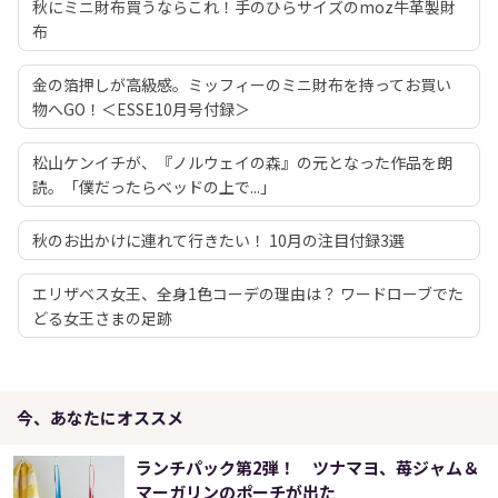
秋にミニ財布買うならこれ！手のひらサイズのmoz牛革製財
布
金の箔押しが高級感。ミッフィーのミニ財布を持ってお買い
物へGO！＜ESSE10月号付録＞
松山ケンイチが、『ノルウェイの森』の元となった作品を朗
読。「僕だったらベッドの上で...」
秋のお出かけに連れて行きたい！ 10月の注目付録3選
エリザベス女王、全身1色コーデの理由は？ ワードローブでた
どる女王さまの足跡
今、あなたにオススメ
ランチパック第2弾！ ツナマヨ、苺ジャム＆
マーガリンのポーチが出た