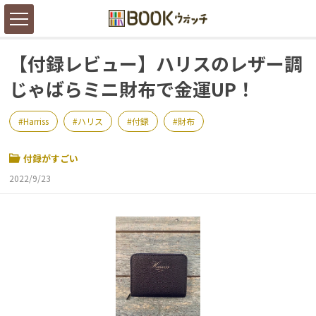
【付録レビュー】ハリスのレザー調
じゃばらミニ財布で金運UP！
Harriss
ハリス
付録
財布
付録がすごい
2022/9/23