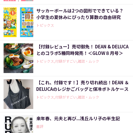
サッカーボールは2つの図形でできている？
小学生の夏休みにぴったり算数の自由研究
トピックス
【付録レビュー】売切御免！ DEAN & DELUCA
とのコラボ5種同時発売！＜GLOW８月号＞
トピックス,付録がすごい,雑誌・ムック
【これ、付録です！】売り切れ続出！DEAN ＆
DELUCAのレジかごバッグと保冷ボトルケース
トピックス,付録がすごい,雑誌・ムック
来年春、元夫と再び...浅丘ルリ子の半生記
書評