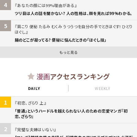
4
あなたの顔には99%理由がある
ツリ目は人の話を聞かない? 人の性格は、顔を見れば99%わかる。
5
肩こり 便秘 たるみ むくみ うつうつを自分の手でときほぐす! ひとり
ほぐし
腸のどこが凝ってる? 便秘に悩んだときの「ほぐし技」
もっと見る
漫画
アクセスランキング
DAILY
WEEKLY
1
初恋、ざらり 上
「普通」というハードルを越えられない人のための恋愛マンガ『初
恋、ざらり』
2
完璧な夫婦はいない