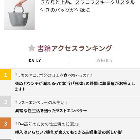
きらりと上品。スワロフスキークリスタル
付きのバッグが付録に
書籍
アクセスランキング
DAILY
WEEKLY
1
うちのネコ、ボクの目玉を食べちゃうの?
死ぬとウンチが漏れるって本当?「死体」の疑問に葬儀屋がお答えし
ます!
2
ラストエンペラーの私生活
異常な性生活を送ったラストエンペラー
3
『中高年のための性生活の知恵』
挿入はいらない?機能が衰えてもできる夫婦生活の新しい形