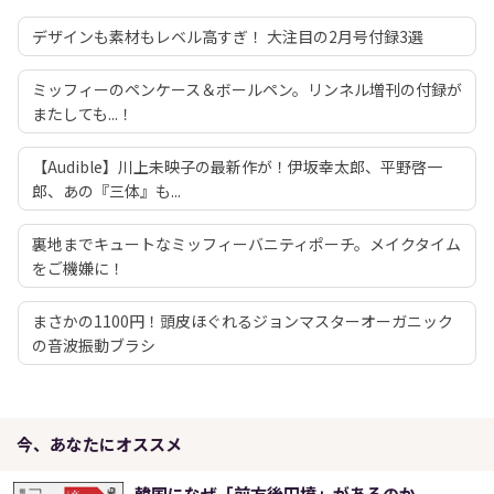
デザインも素材もレベル高すぎ！ 大注目の2月号付録3選
ミッフィーのペンケース＆ボールペン。リンネル増刊の付録が
またしても...！
【Audible】川上未映子の最新作が！伊坂幸太郎、平野啓一
郎、あの『三体』も...
裏地までキュートなミッフィーバニティポーチ。メイクタイム
をご機嫌に！
まさかの1100円！頭皮ほぐれるジョンマスターオーガニック
の音波振動ブラシ
今、あなたにオススメ
韓国になぜ「前方後円墳」があるのか