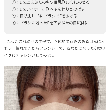
②：Dを上まぶたのキワ目尻側1／3にのせる
③：Dをアイホール側へふんわりとのばす
④：目頭側1／3にブラシでEを広げる
⑤：ブラシに残ったEを下まぶたの目尻側に
たったこれだけの工程で、立体的で丸みのある目元に大
変身。慣れてきたらアレンジして、あなたに合った旬顔メ
イクにチャレンジしてみよう。