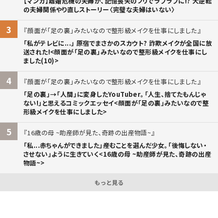
【マンガ】離婚危機の夫婦が、記憶喪失のフリでラブラブに!? 大逆転
の夫婦関係やり直しストーリー〈完璧な夫婦はいない〉
3
顔面が「足の裏」みたいなので整形級メイクを仕事にしました
「私がテレビに...」 原宿でまさかのスカウト? 詐欺メイクが全国に放
送された!<顔面が「足の裏」みたいなので整形級メイクを仕事にし
ました(10)>
4
顔面が「足の裏」みたいなので整形級メイクを仕事にしました
「足の裏」→「人間」に変身したYouTuber。「人生、捨てたもんじゃ
ない!」と思えるコミックエッセイ<顔面が「足の裏」みたいなので整
形級メイクを仕事にしました>
5
16歳の母 ~助産師が見た、奇跡の出産物語~
「私...赤ちゃんができました」――産むことを選んだ少女。「後悔しない・
させない」ように生きていく<16歳の母 ~助産師が見た、奇跡の出産
物語~>
もっと見る