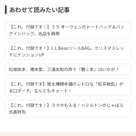
あわせて読みたい記事
【これ、付録です！】ミラ オーウェンのトートバッグ＆バッ
グインバッグ。名品を再現
【これ、付録です！】L.L.BeanツールBAG。クリスマスレッ
ドにテンションUP
松坂桃李、橋本愛、三浦友和の声で「聴く本」はいかが？
【これ、付録です】榮太樓總本鋪のレトロな「紅茶飴缶」が
ま口ポーチ。なんともキュート！
【これ、付録です！】スマホも入る！ハミルトンのじゃばら
式長財布