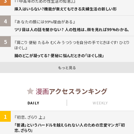
3
『中高年のための性生活の知恵』
挿入はいらない?機能が衰えてもできる夫婦生活の新しい形
4
あなたの顔には99%理由がある
ツリ目は人の話を聞かない? 人の性格は、顔を見れば99%わかる。
5
肩こり 便秘 たるみ むくみ うつうつを自分の手でときほぐす! ひとり
ほぐし
腸のどこが凝ってる? 便秘に悩んだときの「ほぐし技」
もっと見る
漫画
アクセスランキング
DAILY
WEEKLY
1
初恋、ざらり 上
「普通」というハードルを越えられない人のための恋愛マンガ『初
恋、ざらり』