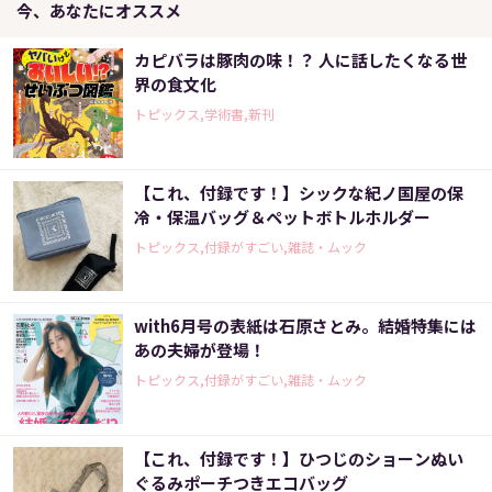
今、あなたにオススメ
カピバラは豚肉の味！？ 人に話したくなる世
界の食文化
トピックス,学術書,新刊
【これ、付録です！】シックな紀ノ国屋の保
冷・保温バッグ＆ペットボトルホルダー
トピックス,付録がすごい,雑誌・ムック
with6月号の表紙は石原さとみ。結婚特集には
あの夫婦が登場！
トピックス,付録がすごい,雑誌・ムック
【これ、付録です！】ひつじのショーンぬい
ぐるみポーチつきエコバッグ