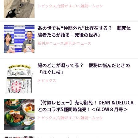
トピックス,付録がすごい,雑誌・ムック
あの世でも“仲間外れ”は存在する？ 臨死体
験者たちが語る「死後の世界」
新刊JPニュース,新刊JPニュース
腸のどこが凝ってる？ 便秘に悩んだときの
「ほぐし技」
トピックス
【付録レビュー】売切御免！ DEAN & DELUCA
とのコラボ5種同時発売！＜GLOW８月号＞
トピックス,付録がすごい,雑誌・ムック