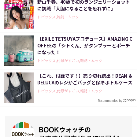
新山千春、40歳で初のランジェリーショット
に挑戦「大胆になることを恐れずに」
トピックス,雑誌・ムック
【EXILE TETSUYAプロデュース】AMAZING C
OFFEEの「シトくん」がタンブラーとポーチ
になった！
トピックス,付録がすごい,雑誌・ムック
【これ、付録です！】売り切れ続出！DEAN ＆
DELUCAのレジかごバッグと保冷ボトルケース
トピックス,付録がすごい,雑誌・ムック
Recommended by