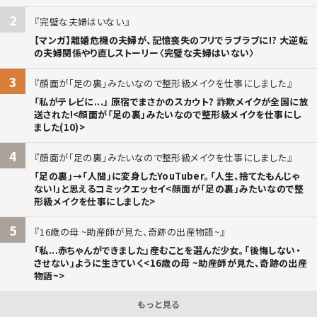
2
完璧な夫婦はいない
【マンガ】離婚危機の夫婦が、記憶喪失のフリでラブラブに!? 大逆転
の夫婦関係やり直しストーリー〈完璧な夫婦はいない〉
3
顔面が「足の裏」みたいなので整形級メイクを仕事にしました
「私がテレビに...」 原宿でまさかのスカウト? 詐欺メイクが全国に放
送された!<顔面が「足の裏」みたいなので整形級メイクを仕事にし
ました(10)>
4
顔面が「足の裏」みたいなので整形級メイクを仕事にしました
「足の裏」→「人間」に変身したYouTuber。「人生、捨てたもんじゃ
ない!」と思えるコミックエッセイ<顔面が「足の裏」みたいなので整
形級メイクを仕事にしました>
5
16歳の母 ~助産師が見た、奇跡の出産物語~
「私...赤ちゃんができました」――産むことを選んだ少女。「後悔しない・
させない」ように生きていく<16歳の母 ~助産師が見た、奇跡の出産
物語~>
もっと見る