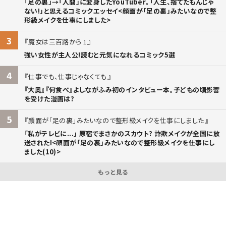
「足の裏」→「人間」に変身したYouTuber。「人生、捨てたもんじゃ
ない!」と思えるコミックエッセイ<顔面が「足の裏」みたいなので整
形級メイクを仕事にしました>
3
魔女は三百路から 1
強い女性が主人公!読むと元気になれるコミック5選
4
仕事でも、仕事じゃなくても
『大奥』『何食べ』よしながふみ初のインタビュー本。子どもの頃影響
を受けた漫画は?
5
顔面が「足の裏」みたいなので整形級メイクを仕事にしました
「私がテレビに...」 原宿でまさかのスカウト? 詐欺メイクが全国に放
送された!<顔面が「足の裏」みたいなので整形級メイクを仕事にし
ました(10)>
もっと見る