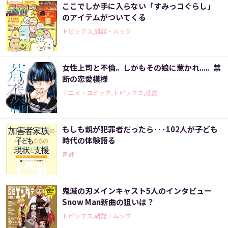
ここでしか手に入らない「すみっコぐらし」
のアイテムがついてくる
トピックス,雑誌・ムック
女性上司と不倫。しかもその娘に惹かれ...。禁
断の恋愛模様
アニメ・コミック,トピックス,恋愛
もしも親が犯罪者だったら･･･102人が子ども
時代の体験語る
書評
鬼滅の刃メインキャスト5人のインタビュー
Snow Man新曲の狙いは？
トピックス,雑誌・ムック