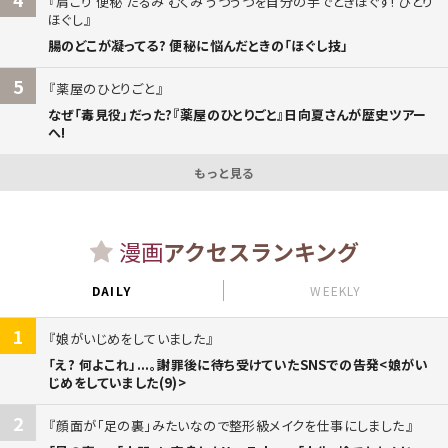
肩こり 便秘 たるみ むくみ うつうつを自分の手でときほぐす! ひとり
ほぐし
腸のどこが凝ってる? 便秘に悩んだときの「ほぐし技」
5
薬屋のひとりごと
なぜ「毒見役」だった?『薬屋のひとりごと』日向夏さんが歴史ツアー
へ!
もっと見る
漫画
アクセスランキング
DAILY
WEEKLY
1
娘がいじめをしていました
「え? 何よこれ」...。謝罪後に待ち受けていたSNSでの告発<娘がい
じめをしていました(9)>
2
顔面が「足の裏」みたいなので整形級メイクを仕事にしました