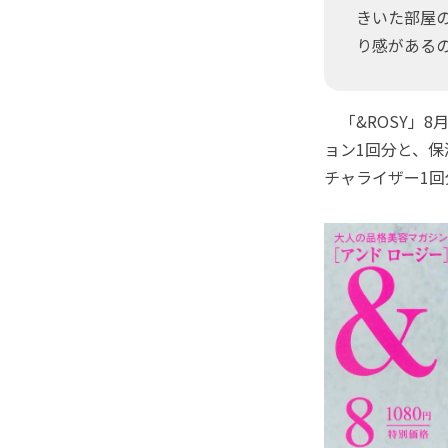
きいた部屋
り感がある
「&ROSY」8
ョン1回分と、保
チャライザー1