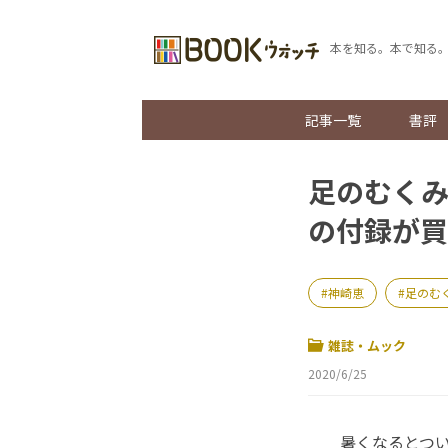
本を知る。本で知る
記事一覧
書評
足のむく
の付録が買
神崎恵
足のむ
雑誌・ムック
2020/6/25
暑くなるとつい