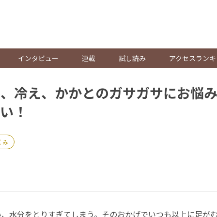
。
インタビュー
連載
試し読み
アクセスランキ
み、冷え、かかとのガサガサにお悩
い！
くみ
、水分をとりすぎてしまう。そのおかげでいつも以上に足がむ