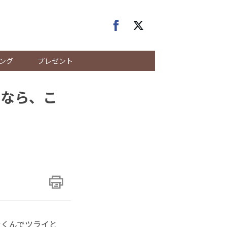
ング
プレゼント
みなら、こ
くんでツライと