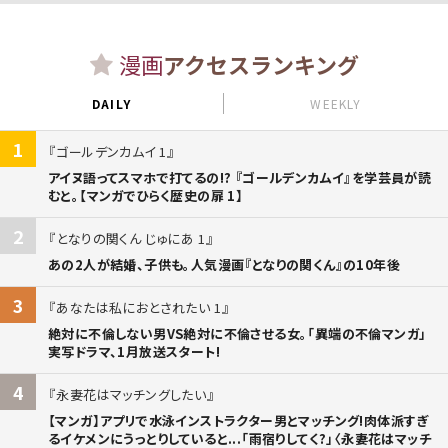
漫画
アクセスランキング
DAILY
WEEKLY
1
ゴールデンカムイ 1
アイヌ語ってスマホで打てるの!? 『ゴールデンカムイ』を学芸員が読
むと。【マンガでひらく歴史の扉 1】
2
となりの関くん じゅにあ 1
あの2人が結婚、子供も。人気漫画『となりの関くん』の10年後
3
あなたは私におとされたい 1
絶対に不倫しない男VS絶対に不倫させる女。「異端の不倫マンガ」
実写ドラマ、1月放送スタート!
4
永妻花はマッチングしたい
【マンガ】アプリで水泳インストラクター男とマッチング!肉体派すぎ
るイケメンにうっとりしていると...「雨宿りしてく?」〈永妻花はマッチ