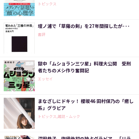
トピックス
壇ノ浦で「草薙の剣」を27年間探したが･･･
書評
獄中「ムショラン三ツ星」料理大公開 受刑
者たちのメシ作り奮闘記
エッセイ
まなざしにドキッ！ 櫻坂46 田村保乃の「癒し
系」グラビア
トピックス,雑誌・ムック
深田恭子、復帰後初の独占グラビア 「リラ