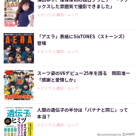
ックスした雰囲気で撮影できました」
トピックス,雑誌・ムック
「アエラ」表紙にSixTONES（ストーンズ）
登場
トピックス,雑誌・ムック
スーツ姿のV6デビュー25年を語る 岡田准一
「感謝と愛情しか」
トピックス,雑誌・ムック
人間の遺伝子の半分は「バナナと同じ」って
本当？
トピックス,雑誌・ムック
Recommended by