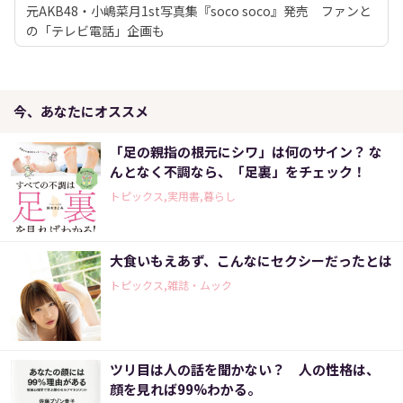
元AKB48・小嶋菜月1st写真集『soco soco』発売 ファンと
の「テレビ電話」企画も
今、あなたにオススメ
「足の親指の根元にシワ」は何のサイン？ な
んとなく不調なら、「足裏」をチェック！
トピックス,実用書,暮らし
大食いもえあず、こんなにセクシーだったとは
トピックス,雑誌・ムック
ツリ目は人の話を聞かない？ 人の性格は、
顔を見れば99%わかる。