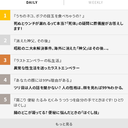
DAILY
WEEKLY
1
うちのネコ、ボクの目玉を食べちゃうの?
死ぬとウンチが漏れるって本当?「死体」の疑問に葬儀屋がお答えし
ます!
2
消えた神父、その後
昭和の二大未解決事件。海外に消えた「神父」はその後...。
3
ラストエンペラーの私生活
異常な性生活を送ったラストエンペラー
4
あなたの顔には99%理由がある
ツリ目は人の話を聞かない? 人の性格は、顔を見れば99%わかる。
5
肩こり 便秘 たるみ むくみ うつうつを自分の手でときほぐす! ひとり
ほぐし
腸のどこが凝ってる? 便秘に悩んだときの「ほぐし技」
もっと見る