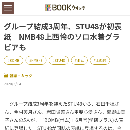
グループ結成3周年、STU48が初表
紙 NMB48上西怜のソロ水着グラ
ビアも
BOMB
NMB48
STU48
ボム
上西怜
雑誌・ムック
2020/5/14
グループ結成3周年を迎えたSTU48から、石田千穂さ
ん、今村美月さん、岩田陽菜さん甲斐心愛さん、瀧野由美
子さんの5人が、「BOMB(ボム)」6月号(学研プラス)の表
紙に登場した。STU48が同誌の表紙に登場するのは、今