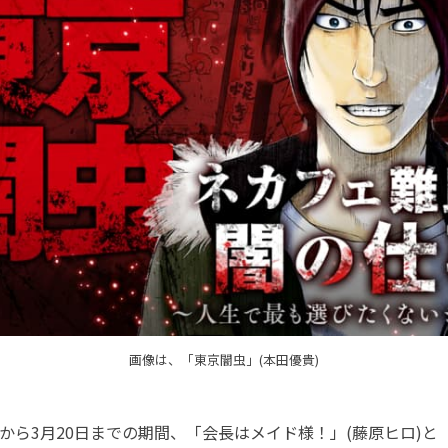
画像は、「東京闇虫」(本田優貴)
から3月20日までの期間、「会長はメイド様！」(藤原ヒロ)と