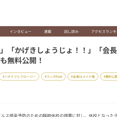
。
インタビュー
連載
試し読み
アクセスランキ
」「かげきしょうじょ！！」「会長
も無料公開！
ハチミツとクローバー
マンガPark
会長はメイド様
無料公
ルス感染予防のための臨時休校の措置に対し、休校となった