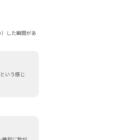
い）した瞬間があ
るという感じ
も絶対に牧が