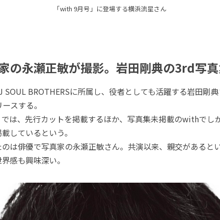
「with 9月号」に登場する横浜流星さん
家の永瀬正敏が撮影。岩田剛典の3rd写真集
J SOUL BROTHERSに所属し、役者としても活躍する岩田剛典
リリースする。
号」では、先行カットを掲載するほか、写真集未掲載のwithでし
掲載しているという。
のは俳優で写真家の永瀬正敏さん。共演以来、親交があると
世界感も興味深い。