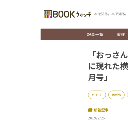
本を知る。本で知る
記事一覧
書評
「おっさん
に現れた横
月号」
EXILE
with
新着記事
2019/7/25