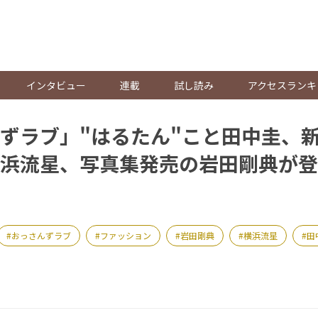
。
インタビュー
連載
試し読み
アクセスランキ
ずラブ」"はるたん"こと田中圭、
浜流星、写真集発売の岩田剛典が登場
おっさんずラブ
ファッション
岩田剛典
横浜流星
田