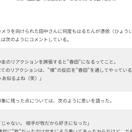
メラを向けられた田中さんに何度もはるたんが憑依（ひょう
人は次のようにコメントしている。
中圭のリアクションを誇張すると"春田"になるってこと。
てのリアクションは、"僕"の反応を"春田"を通してやってい
ゃあ似るよね（笑）」
印象に残った点については、次のように思いを語った。
イじゃない。 相手が牧だから好きになった」
絶対に"牧"だったのは台本にそう書いてあったからだけど、で