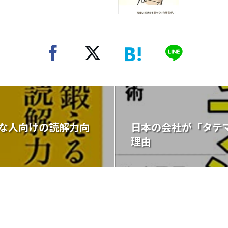
な人向けの読解力向
日本の会社が「タテ
理由