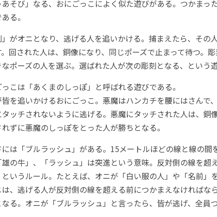
うあそび」
なる、おにごっこによく似た遊びがある。つかまっ
である。
刻」がオニとなり、逃げる人を追いかける。捕まえたら、その
す。回された人は、銅像になり、同じポーズで止まって待つ。彫
きなポーズの人を選ぶ。選ばれた人が次の彫刻となる、という
ごっこは
「あくまのしっぽ」
と呼ばれる遊びである。
が皆を追いかけるおにごっこ。悪魔はハンカチを腰にはさんで
にタッチされないように逃げる。悪魔にタッチされた人は、銅
されずに悪魔のしっぽをとった人が勝ちとなる。
ドには
「ブルラッシュ」
がある。15メートルほどの線と線の間
「雄の牛」、「ラッシュ」は突進という意味。反対側の線を超
、というルール。たとえば、オニが「白い服の人」や「名前」
ニは、逃げる人が反対側の線を超える前につかまえなければな
となる。オニが「ブルラッシュ」と言ったら、皆が逃げ、全員