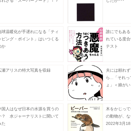
られざる「スーパーフード」！？
したが･･･
地球温暖化が手遅れになる「ティ
誰にでもある
ッピング・ポイント」はいつくる
れている度合
のか
テスト
広瀬アリスの特大写真を収録
夫には頼れず
ら...「それ
ょ」＜娘がい
（12）＞
中国人はなぜ日本の水源を買うの
木をかじって
か？ 水ジャーナリストに聞いて
の動物が、な
みた
2022年3月1