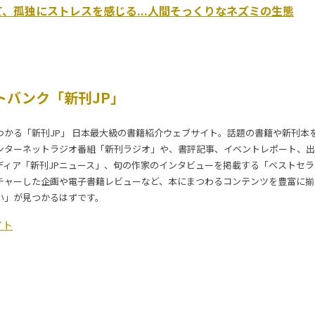
、孤独にストレスを感じる...人間そっくりなネズミの生態
トバンク「新刊JP」
つかる「新刊JP」 日本最大級の書籍紹介ウェブサイト。話題の書籍や新刊本
ンターネットラジオ番組「新刊ラジオ」や、書評記事、イベントレポート、出
ディア「新刊JPニュース」、旬の作家のインタビューを掲載する「ベストセ
チャーした企画や電子書籍レビューなど、本にまつわるコンテンツを豊富に揃
い」が見つかるはずです。
イト