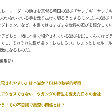
にも、リーダーの動きを真似る韓国の遊び「サッチギ サッチ
ムのつないでいる手を走り抜けて切ろうとするモンゴルの遊び
ラグトゥン」など、本書ではさまざまな世界の遊びを紹介して
は子どもと一緒に本書で紹介されている遊びを試してみてはど
っても、それぞれに趣が違っておもしろい。ちょっとしたルー
刺激になるものだ。
P編集部）
に殺されやすい」は本当か？BLMの数学的考察
にアクセスできない ウガンダの衛生を変えた日本の会社
合う！その不思議で奥深い関係とは？