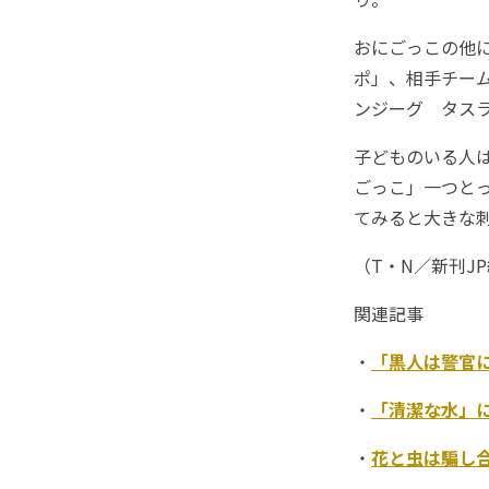
おにごっこの他
ポ」、相手チー
ンジーグ タス
子どものいる人
ごっこ」一つと
てみると大きな
（T・N／新刊J
関連記事
・
「黒人は警官
・
「清潔な水」
・
花と虫は騙し