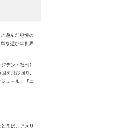
ちと遊んだ記憶の
簡単な遊びは世界
レジデント社刊）
カ国を飛び回り、
ンジュール」「ニ
たとえば、アメリ