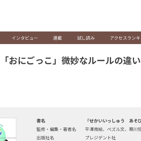
。
インタビュー
連載
試し読み
アクセスランキ
「おにごっこ」微妙なルールの違い
書名
『せかいいっしゅう あそ
監修・編集・著者名
平澤南絵、ぺズル文、寒川
出版社名
プレジデント社