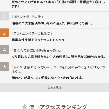
死ぬとウンチが漏れるって本当?「死体」の疑問に葬儀屋がお答えし
ます!
2
消えた神父、その後
昭和の二大未解決事件。海外に消えた「神父」はその後...。
3
ラストエンペラーの私生活
異常な性生活を送ったラストエンペラー
4
あなたの顔には99%理由がある
ツリ目は人の話を聞かない? 人の性格は、顔を見れば99%わかる。
5
肩こり 便秘 たるみ むくみ うつうつを自分の手でときほぐす! ひとり
ほぐし
腸のどこが凝ってる? 便秘に悩んだときの「ほぐし技」
もっと見る
漫画
アクセスランキング