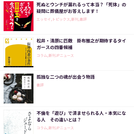
死ぬとウンチが漏れるって本当？「死体」の
疑問に葬儀屋がお答えします！
エッセイ,トピックス,新刊,書評
松井・清原に匹敵 掛布雅之が期待するタイ
ガースの四番候補
コラム,新刊JPニュース
孤独な二つの魂が出会う物語
書評
不倫を「遊び」で済ませられる人・本気にな
る人 その違いとは？
コラム,新刊JPニュース