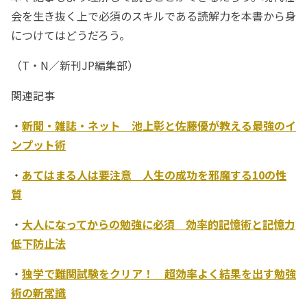
会を生き抜く上で必須のスキルである読解力を本書から身
につけてはどうだろう。
（T・N／新刊JP編集部）
関連記事
・
新聞・雑誌・ネット 池上彰と佐藤優が教える最強のイ
ンプット術
・
あてはまる人は要注意 人生の成功を邪魔する10の性
質
・
大人になってからの勉強に必須 効率的記憶術と記憶力
低下防止法
・
独学で難関試験をクリア！ 超効率よく結果を出す勉強
術の新常識