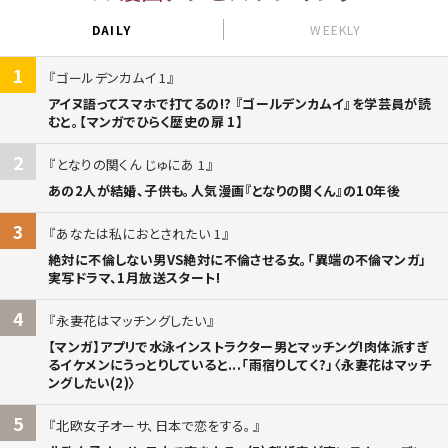
DAILY
WEEKLY
1
ゴールデンカムイ 1
アイヌ語ってスマホで打てるの!? 『ゴールデンカムイ』を学芸員が読
むと。【マンガでひらく歴史の扉 1】
2
となりの関くん じゅにあ 1
あの2人が結婚、子供も。人気漫画『となりの関くん』の10年後
3
あなたは私におとされたい 1
絶対に不倫しない男VS絶対に不倫させる女。「異端の不倫マンガ」
実写ドラマ、1月放送スタート!
4
永妻花はマッチングしたい
【マンガ】アプリで水泳インストラクター男とマッチング!肉体派すぎ
るイケメンにうっとりしていると...「雨宿りしてく?」〈永妻花はマッチ
ングしたい(2)〉
5
北欧女子オーサ、日本で恋をする。