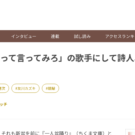
。
インタビュー
連載
試し読み
アクセスランキ
って言ってみろ」の歌手にして詩人
健次
友川カズキ
競輪
ッチ
それも新盆を前に『一人盆踊り』（ちくま文庫）と