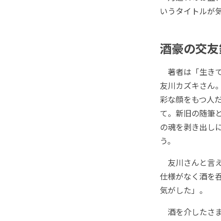
いうタイトルが
酒豪の交友
著者は「生きて
友川カズキさん
彩な顔をもつ人
て。新旧の随筆
の魂を剥き出し
う。
友川さんと言え
仕様がなく酒を
気がした」。
酒を介したさま