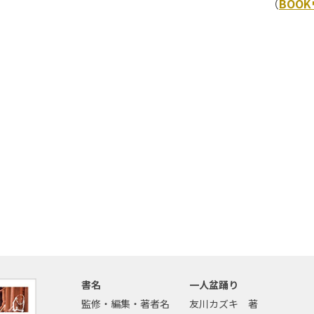
（
BOO
書名
一人盆踊り
監修・編集・著者名
友川カズキ 著