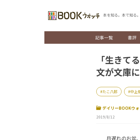
本を知る。本で知る
記事一覧
書評
「生きてる
文が文庫に
たこ八郎
中上
デイリーBOOKウォ
2019/8/12
月遅れのお盆、