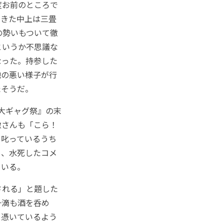
度お前のところで
てきた中上は三畳
の勢いもついて徹
というか不思議な
なった。持参した
地の悪い様子が行
たそうだ。
大ギャグ祭』の末
徹さんも「こら！
と叱っているうち
め、水死したコメ
ている。
される」と題した
一滴も酒を呑め
り憑いているよう