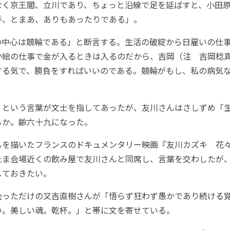
なく京王閣、立川であり、ちょっと沿線で足を延ばすと、小田
手、とまあ、ありもあったりである」。
中心は競輪である」と断言する。生活の破綻から日雇いの仕
か絵の仕事で金が入るときは入るのだから、吉岡（注 吉岡稔
する気で、勝負をすればいいのである。競輪がもし、私の病気
。
という言葉が文士を指してあったが、友川さんはさしずめ「
ろか。齢六十九になった。
を描いたフランスのドキュメンタリー映画『友川カズキ 花
たま会場近くの飲み屋で友川さんと同席し、言葉を交わしたが
しておきたい。
っただけの又吉直樹さんが「悟らず狂わず愚かであり続ける
い。美しい魂。乾杯。」と帯に文を寄せている。