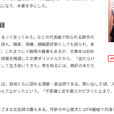
気になり、本書を手にした。
録
るって言ってみろ」などの代表曲で知られる歌手の
。詩人、画家、俳優、競輪愛好家としても知られ、多
だ。これまでに十数冊の著書もあるが、文庫本は初め
と詩篇を精選した文庫オリジナルだから、「血だらけ
a
にして生き抜いてきた」男を知るには、格好の本だろ
ば、自他ともに認める酒豪・宴会師である。歌い出した頃、
呑んで上がったという。「不思議と足を震えがピタリと止まり
ざまな交友録の趣もある。作家の中上健次とはFM番組で共演