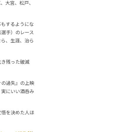
原、大宮、松戸、
事もするようにな
真選手）のレース
なら、生涯、治ら
生き残った破滅
々の過失』の上映
、実にいい酒呑み
覚悟を決めた人ほ