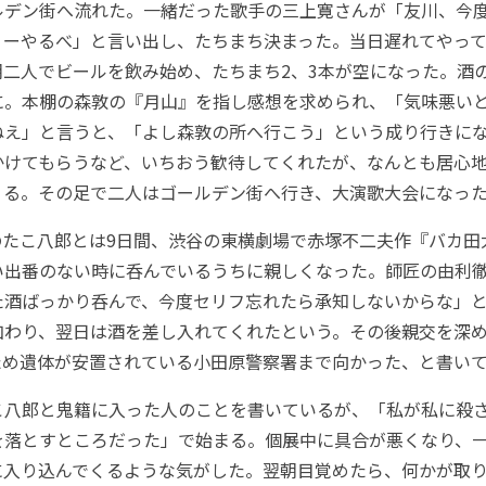
ルデン街へ流れた。一緒だった歌手の三上寛さんが「友川、今
ィーやるべ」と言い出し、たちまち決まった。当日遅れてやっ
朝二人でビールを飲み始め、たちまち2、3本が空になった。酒
に。本棚の森敦の『月山』を指し感想を求められ、「気味悪い
ねえ」と言うと、「よし森敦の所へ行こう」という成り行きに
かけてもらうなど、いちおう歓待してくれたが、なんとも居心
くる。その足で二人はゴールデン街へ行き、大演歌大会になっ
たこ八郎とは9日間、渋谷の東横劇場で赤塚不二夫作『バカ田
い出番のない時に呑んでいるうちに親しくなった。師匠の由利
た酒ばっかり呑んで、今度セリフ忘れたら承知しないからな」
加わり、翌日は酒を差し入れてくれたという。その後親交を深
ため遺体が安置されている小田原警察署まで向かった、と書い
八郎と鬼籍に入った人のことを書いているが、「私が私に殺
を落とすところだった」で始まる。個展中に具合が悪くなり、
に入り込んでくるような気がした。翌朝目覚めたら、何かが取