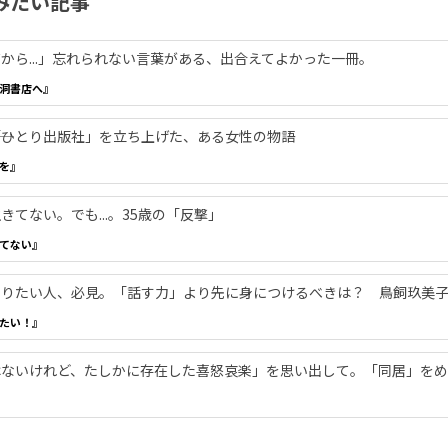
みたい記事
から...」忘れられない言葉がある、出合えてよかった一冊。
洞書店へ』
―「ひとり出版社」を立ち上げた、ある女性の物語
を』
てない。でも...。35歳の「反撃」
てない』
やりたい人、必見。「話す力」より先に身につけるべきは？ 鳥飼玖美
たい！』
ないけれど、たしかに存在した喜怒哀楽」を思い出して。「同居」をめ