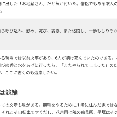
展に出した「お地蔵さん」だと気が付いた。僧侶でもある歌人
た。
ら呼び込み、慰め、詫び、説き、また格闘し、一歩もしりぞ
る現場では以前火事があり、6人が焼け死んでいたのである。
再び線香と水をあげに行ったら、「またやられてしまった」の
で、ここに書くのも遠慮したい。
は競輪
ての文章も味がある。競輪をやるために川崎に住んだ訳では
、それこそ自転車ですぐだし、花月園は隣の鶴見駅、平塚はそ