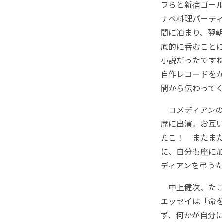
フらと新宿ゴー
ナベ料理パーテ
間に泊まり、翌
底的に呑むこと
小説だったです
自作レコードを
間から伝わって
コメディアンの
席に出演。お互
たこ！ またま
に、自分も座に
ディアンを弔う
中上健次、たこ
エッセイは「命
ず、何かが自分