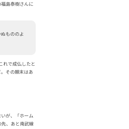
の福島泰樹さんに
かぬもののよ
これで成仏したと
だ。その顛末はあ
ないが、「ホーム
の先、あと南武線