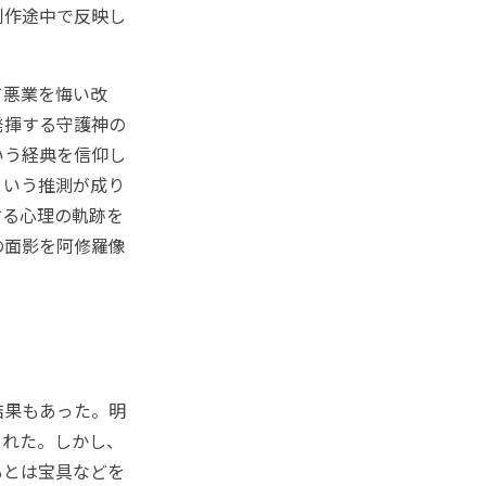
制作途中で反映し
て悪業を悔い改
発揮する守護神の
いう経典を信仰し
という推測が成り
する心理の軌跡を
の面影を阿修羅像
結果もあった。明
された。しかし、
もとは宝具などを