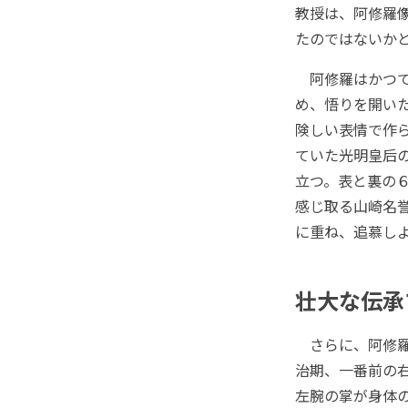
教授は、阿修羅
たのではないか
阿修羅はかつて
め、悟りを開い
険しい表情で作
ていた光明皇后
立つ。表と裏の
感じ取る山崎名
に重ね、追慕し
壮大な伝承
さらに、阿修羅
治期、一番前の
左腕の掌が身体