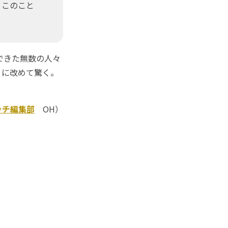
。このこと
できた無数の人々
とに改めて驚く。
ッチ編集部
OH）