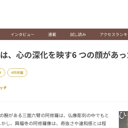
。
インタビュー
連載
試し読み
アクセスランキ
は、心の深化を映す6 つの顔があっ
寺
阿修羅
ッチ
本の腕がある三面六臂の阿修羅は、仏像彫刻の中でもと
しかし、興福寺の阿修羅像は、奇抜さや違和感とは程