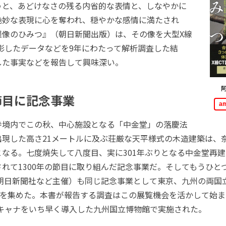
うと、あどけなさの残る内省的な表情と、しなやかに
絶妙な表現に心を奪われ、穏やかな感情に満たされ
羅像のひみつ』（朝日新聞出版）は、その像を大型X線
影したデータなどを9年にわたって解析調査した結
した事実などを報告して興味深い。
の節目に記念事業
a
境内でこの秋、中心施設となる「中金堂」の落慶法
出現した高さ21メートルに及ぶ荘厳な天平様式の木造建築は、
となる。七度焼失して八度目、実に301年ぶりとなる中金堂再
れて1300年の節目に取り組んだ記念事業だ。そしてもうひと
、朝日新聞社など主催）も同じ記念事業として東京、九州の両国
りを集めた。本書が報告する調査はこの展覧機会を活かして始ま
スキャナをいち早く導入した九州国立博物館で実施された。