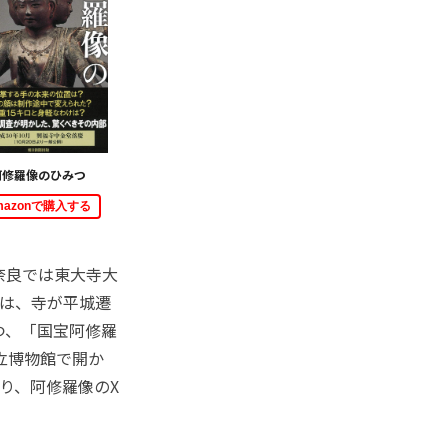
阿修羅像のひみつ
mazonで購入する
奈良では東大寺大
建は、寺が平城遷
つ、「国宝阿修羅
立博物館で開か
り、阿修羅像のX