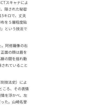
CTスキャナによ
べ、隠された秘密
15キロで、丈夫
麻布を５層程度貼
漆」という技法で
た。阿修羅像の右
。正面の顔は眉を
葛藤の間を揺れ動
隠されていること
彫刻技法史）によ
ところ、その表情
表情を浮かべ、左
だった。山崎名誉