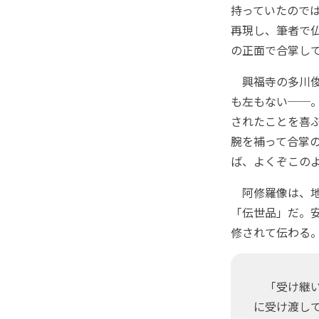
持っていたので
再現し、筆者で
の正面で合掌し
興福寺の多川俊
も左もない──
されたことを喜
腕を補って合掌
ば、よくぞこの
阿修羅像は、地
「伝世品」だ。
修されて伝わる
「受け継い
に受け渡し