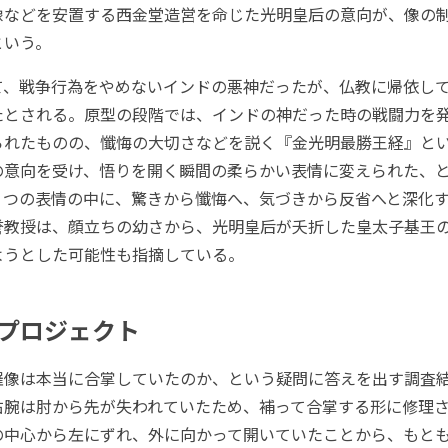
像などを安置する西金堂造営を命じた光明皇后の意向が、像の
という。
、戦争行為をやめないインドの悪神だったが、仏教に帰依し
たとされる。原型の段階では、インドの神だった時の戦闘力を
られたものの、懺悔の大切さなどを説く『金光明最勝王経』と
の意向を受け、悟りを開く瞬間の柔らかい表情に変えられた、
６つの表情の中に、驚きから懺悔へ、気づきから反省へと深化
誉教授は、顔立ちの幼さから、光明皇后が夭折した皇太子基王
ようとした可能性も指摘している。
プロジェクト
像は本当に合掌していたのか、という疑問に答えを出す調査
右腕は肘から先が失われていたため、補って合掌する形に修理
の中心から左にずれ、外に向かって開いていたことから、もと