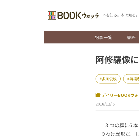
本を知る。本で知る
記事一覧
書評
阿修羅像に
多川俊映
興福
デイリーBOOKウォ
2018/12/ 5
3 つの顔に6 
りわけ異形だ。