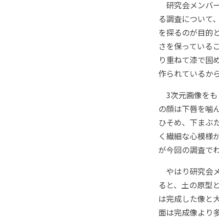
研究会メンバー
る調査について
を探るのが目的と
さを保っている
り重ねて漆で固
作られているか
3次元画像をも
の顔は下唇を噛
ひそめ、下まぶ
く繊細な心模様
が今回の調査で
やはり研究会メ
ると、土の原型
は完成した像と
面は完成像より