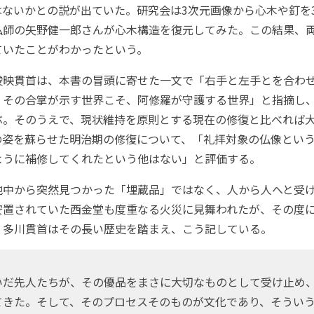
はないかとの説が出ていた。研究会は3次元画像から心木や釘を
仏師の矢野健一郎さんが心木構造を復元してみた。この結果、
ていたことがわかったという。
映貫首は、本書の冒頭に寄せた一文で「右手と左手とを合わ
。その合掌が示す世界こそ、阿修羅が守護する世界」と指摘し
ぶ。そのうえで、現状維持を原則とする現在の修復と比べれば
の姿を蘇らせた明治期の修復について、「礼拝対象の仏像とい
ように補修してくれたという他はない」と評価する。
中から突然見つかった「埋蔵品」ではなく、人から人へと受
安置されていた西金堂も度重なる火災に見舞われたが、その度
。多川貫首はその長い歴史を踏まえ、こう記している。
だ先人たちが、その優品をまさに大切なものとして受け止め
てきた。そして、そのプロセスそのものが文化であり、そうい