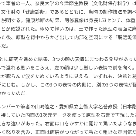
で筆者の一人、奈良大学の今津節生教授（文化財保存科学）は
、文化財の「健康診断」であるとともに、当時の制作技法を調
説明する。健康診断の結果、阿修羅像は身長153センチ、体重
ことが確認された。極めて軽いのは、土で作った原型の表面に
めた後、原型を背中からかき出して内部を空洞にする「脱活乾
らだ。
とに研究を進めた結果、3つの顔の表情にまつわる発見があっ
んで溢れる思いをこらえ、左の顔は少し厳しい表情で前を向く
たが膨らんで涙をためているように見える。いずれも、決意と
がにじむ。しかし、この3つの表情の内側に、別の3つの表情が
わかったのだ。
ンバーで筆者の山崎隆之・愛知県立芸術大学名誉教授（日本
と接していた内面の3次元データを使って原型を石膏で再現した
大きな違いがあった。右面は口をかすかに開けて驚いたような
多く怒りを含み、正面は両眉がつながって冷たく粗野な雰囲気