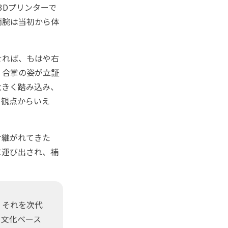
3Dプリンターで
両腕は当初から体
せれば、もはや右
、合掌の姿が立証
大きく踏み込み、
う観点からいえ
け継がれてきた
に運び出され、補
、それを次代
う文化ベース