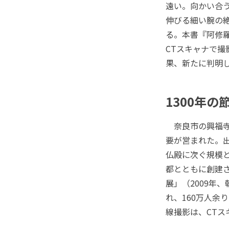
遠い。向かい合
伸びる細い腕の
る。本書『阿修
CTスキャナで撮
果、新たに判明
1300年
奈良市の興福寺
要が営まれた。
仏殿に次ぐ規模
都とともに創建さ
展」（2009年
れ、160万人余
線撮影は、CT