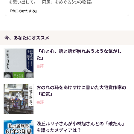
を思い出して。「同居」をめぐる5つの物語。
『今日のかたすみ』
今、あなたにオススメ
「心と心、魂と魂が触れあうような気がし
た」
書評
おのれの恥をあけすけに書いた大宅賞作家の
「狂気」
書評
浅丘ルリ子さんが小林旭さんとの「破たん」
を語ったメディアは？