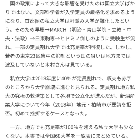
国の政策によって大きな影響を受けたのは国立大学ばか
りではない。文部科学省が入学定員の厳格化を求めるよう
になり、首都圏の私立大学は軒並み入学が難化したとい
う。そのため早慶→MARCH（明治・青山学院・立教・中
央・法政）→日東駒専→とドミノ倒しのように受験生が流
れ、一部の定員割れ大学では充足率が回復した。しかし、
若者の東京23区集中の抑制という国の狙いは地方までは
波及していないと木村さんは見ている。
私立大学は2018年度に40％が定員割れで、収支も赤字
のところから大学崩壊に進むと見られる。定員割れ地方私
大の究極の救済策として各地で公立化が進んだが、新潟産
業大学について今年（2018年）地元・柏崎市が要請を拒
否。初めて挫折するケースとなった。
一方、地方でも充足率が100％を超える私立大学も少な
くない。本書では全国68大学を一覧表にまとめている。