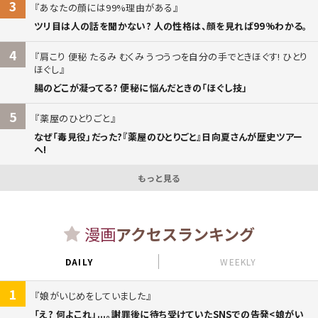
3
あなたの顔には99%理由がある
ツリ目は人の話を聞かない? 人の性格は、顔を見れば99%わかる。
4
肩こり 便秘 たるみ むくみ うつうつを自分の手でときほぐす! ひとり
ほぐし
腸のどこが凝ってる? 便秘に悩んだときの「ほぐし技」
5
薬屋のひとりごと
なぜ「毒見役」だった?『薬屋のひとりごと』日向夏さんが歴史ツアー
へ!
もっと見る
漫画
アクセスランキング
DAILY
WEEKLY
1
娘がいじめをしていました
「え? 何よこれ」...。謝罪後に待ち受けていたSNSでの告発<娘がい