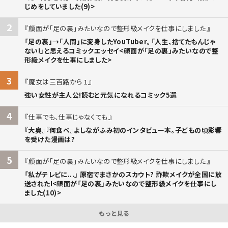
じめをしていました(9)>
2
顔面が「足の裏」みたいなので整形級メイクを仕事にしました
「足の裏」→「人間」に変身したYouTuber。「人生、捨てたもんじゃ
ない!」と思えるコミックエッセイ<顔面が「足の裏」みたいなので整
形級メイクを仕事にしました>
3
魔女は三百路から 1
強い女性が主人公!読むと元気になれるコミック5選
4
仕事でも、仕事じゃなくても
『大奥』『何食べ』よしながふみ初のインタビュー本。子どもの頃影響
を受けた漫画は?
5
顔面が「足の裏」みたいなので整形級メイクを仕事にしました
「私がテレビに...」 原宿でまさかのスカウト? 詐欺メイクが全国に放
送された!<顔面が「足の裏」みたいなので整形級メイクを仕事にし
ました(10)>
もっと見る