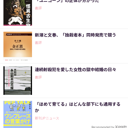
「ユニコーン」の正体が分かった
書評
新潮と文春、「独裁者本」同時発売で競う
書評
連続射殺犯を愛した女性の獄中結婚の日々
書評
「ほめて育てる」はどんな部下にも通用する
か
新刊JPニュース
Recommended by