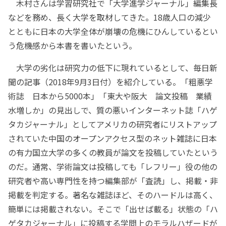
木村さんは学習研究社で「大学進学ジャーナル」編集長
などを務め、長く大学を取材してきた。18歳人口の減少
とともに日本の大学全体が崩壊の危機にひんしているとい
う危機感から本書を書いたという。
大学の劣化は研究力の低下に現れているとして、毎日新
聞の記事（2018年9月3日付）を紹介している。「粗悪学
術誌 日本から5000本」「東大や阪大 論文投稿 業績
水増しか」の見出しで、質の悪いインターネット誌「ハゲ
タカジャーナル」としてアメリカの研究者にリストアップ
されていた中国のオープンアクセス型のネット雑誌に日本
の有力国立大学の多くの教員が論文を投稿していたという
のだ。通常、学術論文は投稿しても「レフリー」役の他の
研究者や高い専門性を持つ編集部が「査読」し、掲載・非
掲載を判定する。著名な雑誌ほど、そのハードルは高く、
簡単には掲載されない。そこで「出せば載る」状態の「ハ
ゲタカジャーナル」に投稿する学問上のモラルハザードが