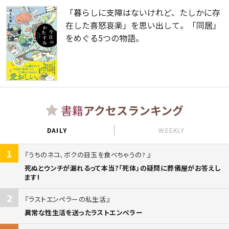
「暮らしに支障はないけれど、たしかに存
在した喜怒哀楽」を思い出して。「同居」
をめぐる5つの物語。
書籍
アクセスランキング
DAILY
WEEKLY
1
うちのネコ、ボクの目玉を食べちゃうの?
死ぬとウンチが漏れるって本当?「死体」の疑問に葬儀屋がお答えし
ます!
2
ラストエンペラーの私生活
異常な性生活を送ったラストエンペラー