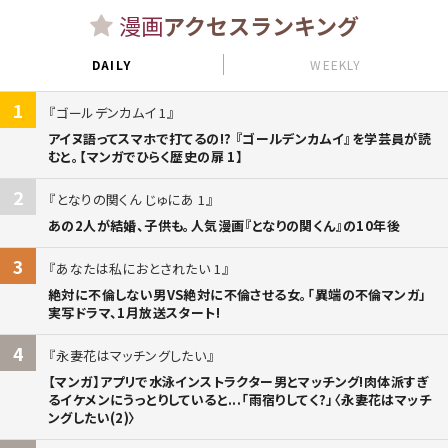
漫画
アクセスランキング
DAILY
WEEKLY
1
ゴールデンカムイ 1
アイヌ語ってスマホで打てるの!? 『ゴールデンカムイ』を学芸員が読
むと。【マンガでひらく歴史の扉 1】
2
となりの関くん じゅにあ 1
あの2人が結婚、子供も。人気漫画『となりの関くん』の10年後
3
あなたは私におとされたい 1
絶対に不倫しない男VS絶対に不倫させる女。「異端の不倫マンガ」
実写ドラマ、1月放送スタート!
4
永妻花はマッチングしたい
【マンガ】アプリで水泳インストラクター男とマッチング!肉体派すぎ
るイケメンにうっとりしていると...「雨宿りしてく?」〈永妻花はマッチ
ングしたい(2)〉