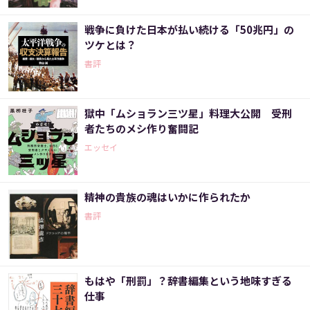
戦争に負けた日本が払い続ける「50兆円」の
ツケとは？
書評
獄中「ムショラン三ツ星」料理大公開 受刑
者たちのメシ作り奮闘記
エッセイ
精神の貴族の魂はいかに作られたか
書評
もはや「刑罰」？辞書編集という地味すぎる
仕事