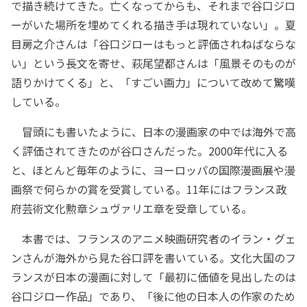
で描き続けてきた。亡くなってからも、それまで谷口ジロ
ーがいた場所を埋めてくれる描き手は現れていない」。夏
目房之介さんは「谷口ジローはもっと評価されねばならな
い」という長文を寄せ、萩尾望都さんは「風景そのものが
語りかけてくる」と、「すごい画力」について改めて驚嘆
している。
冒頭にも書いたように、日本の漫画家の中では海外で高
く評価されてきたのが谷口さんだった。2000年代に入る
と、ほとんど毎年のように、ヨーロッパの国際漫画展や漫
画祭で何らかの賞を受賞している。11年にはフランス政
府芸術文化勲章シュヴァリエ章を受章している。
本書では、フランスのアニメ映画研究者のイラン・グェ
ンさんが海外から見た谷口評を書いている。文化大国のフ
ランスが日本の漫画に対して「最初に価値を見出したのは
谷口ジロー作品」であり、「後に他の日本人の作家のため