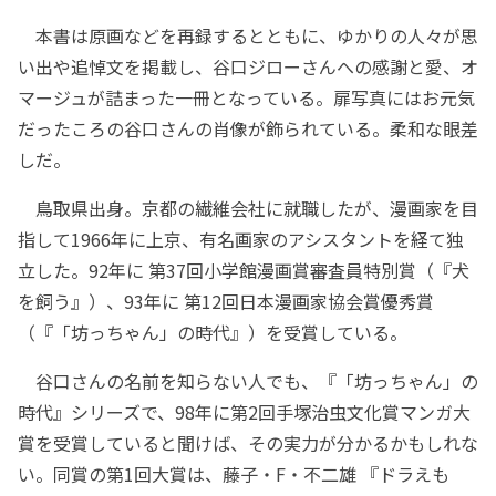
本書は原画などを再録するとともに、ゆかりの人々が思
い出や追悼文を掲載し、谷口ジローさんへの感謝と愛、オ
マージュが詰まった一冊となっている。扉写真にはお元気
だったころの谷口さんの肖像が飾られている。柔和な眼差
しだ。
鳥取県出身。京都の繊維会社に就職したが、漫画家を目
指して1966年に上京、有名画家のアシスタントを経て独
立した。92年に 第37回小学館漫画賞審査員特別賞（『犬
を飼う』）、93年に 第12回日本漫画家協会賞優秀賞
（『「坊っちゃん」の時代』）を受賞している。
谷口さんの名前を知らない人でも、『「坊っちゃん」の
時代』シリーズで、98年に第2回手塚治虫文化賞マンガ大
賞を受賞していると聞けば、その実力が分かるかもしれな
い。同賞の第1回大賞は、藤子・F・不二雄 『ドラえも