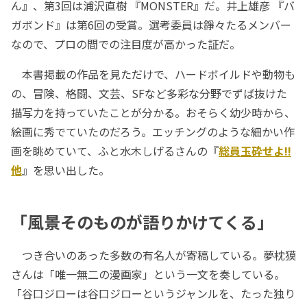
ん』、第3回は浦沢直樹 『MONSTER』だ。井上雄彦 『バ
ガボンド』は第6回の受賞。選考委員は錚々たるメンバー
なので、プロの間での注目度が高かった証だ。
本書掲載の作品を見ただけで、ハードボイルドや動物も
の、冒険、格闘、文芸、SFなど多彩な分野でずば抜けた
描写力を持っていたことが分かる。おそらく幼少時から、
絵画に秀でていたのだろう。エッチングのような細かい作
画を眺めていて、ふと水木しげるさんの『
総員玉砕せよ!!
他
』を思い出した。
「風景そのものが語りかけてくる」
つき合いのあった多数の有名人が寄稿している。夢枕獏
さんは「唯一無二の漫画家」という一文を奏している。
「谷口ジローは谷口ジローというジャンルを、たった独り