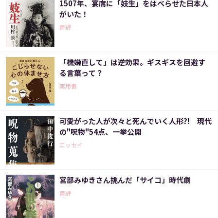
1507年、宴席に「妓生」をはべらせた日本人
がいた！
書評
「機嫌直して」は逆効果。ギスギスを回避す
る言葉って？
実用書
可愛がった人が次々と死んでいく人形?! 現代
の"呪物"54点、一挙公開
エッセイ
宮部みゆきさん挑んだ「サイコ」時代劇
書評