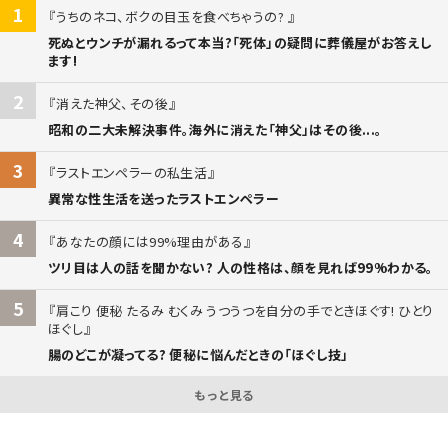
1
うちのネコ、ボクの目玉を食べちゃうの?
死ぬとウンチが漏れるって本当?「死体」の疑問に葬儀屋がお答えし
ます!
2
消えた神父、その後
昭和の二大未解決事件。海外に消えた「神父」はその後...。
3
ラストエンペラーの私生活
異常な性生活を送ったラストエンペラー
4
あなたの顔には99%理由がある
ツリ目は人の話を聞かない? 人の性格は、顔を見れば99%わかる。
5
肩こり 便秘 たるみ むくみ うつうつを自分の手でときほぐす! ひとり
ほぐし
腸のどこが凝ってる? 便秘に悩んだときの「ほぐし技」
もっと見る