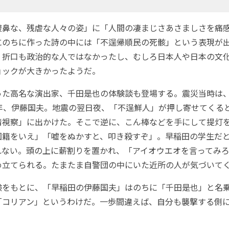
鼻な、残虐な人々の姿」に「人間の凄まじさあさましさを痛
にのちに作った詩の中には「不逞帰順民の死骸」という表現が
。折口も政治的な人ではなかったし、むしろ日本人や日本の文
ョックが大きかったようだ。
た高名な演出家、千田是也の体験談も登場する。震災当時は
青年、伊藤国夫。地震の翌日夜、「不逞鮮人」が押し寄せてくる
情視察」に出かけた。そこで逆に、こん棒などを手にして提灯
国籍をいえ」「嘘をぬかすと、叩き殺すぞ」。早稲田の学生だ
れない。頭の上に薪割りを置かれ、「アイオウエオを言ってみ
め立てられる。たまたま自警団の中にいた近所の人が気づいて
をもとに、「早稲田の伊藤国夫」はのちに「千田是也」と名
「コリアン」というわけだ。一歩間違えば、自分も襲撃する側