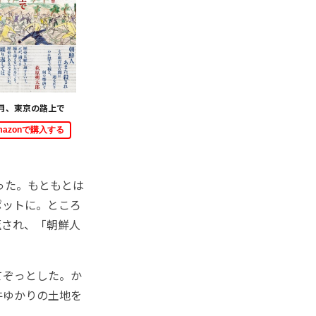
月、東京の路上で
mazonで購入する
った。もともとは
ポットに。ところ
返され、「朝鮮人
てぞっとした。か
件ゆかりの土地を
。