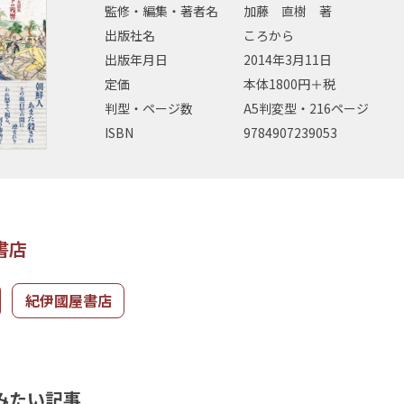
監修・編集・著者名
加藤 直樹 著
出版社名
ころから
出版年月日
2014年3月11日
定価
本体1800円＋税
判型・ページ数
A5判変型・216ページ
ISBN
9784907239053
書店
紀伊國屋書店
みたい記事