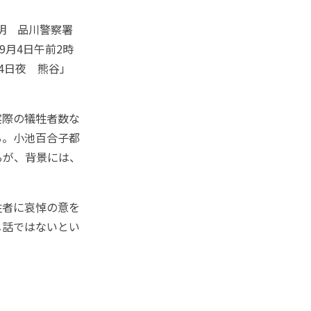
明 品川警察署
9月4日午前2時
4日夜 熊谷」
実際の犠牲者数な
る。小池百合子都
るが、背景には、
牲者に哀悼の意を
じ話ではないとい