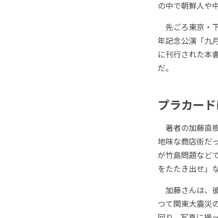
の中で朝鮮人や
先ごろ東京・下
年記念公演「九
に刊行された本
だ。
プラカード
著者の加藤直樹
地味な商店街だ
が竹島問題など
をたたき出せ」
加藤さんは、彼
つて関東大震災
回り、写真に撮