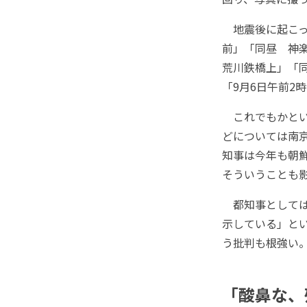
地震後に起こった
前」「同昼 神楽
荒川鉄橋上」「
「9月6日午前2時
これでもかとい
どについては南
知事は今年も朝
そういうことも
都知事としては
示している」と
う批判も根強い
「酸鼻な、