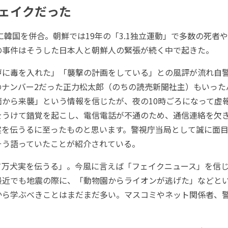
ェイクだった
に韓国を併合。朝鮮では19年の「3.1独立運動」で多数の死者
の事件はそうした日本人と朝鮮人の緊張が続く中で起きた。
に毒を入れた」「襲撃の計画をしている」との風評が流れ自
のナンバー2だった正力松太郎（のちの読売新聞社主）もいった
面から来襲」という情報を信じたが、夜の10時ごろになって虚
をうけて錯覚を起こし、電信電話が不通のため、通信連絡を欠
実を伝うるに至ったものと思います。警視庁当局として誠に面
そう語っていたことが紹介されている。
て万犬実を伝うる」。今風に言えば「フェイクニュース」を信
最近でも地震の際に、「動物園からライオンが逃げた」などと
から学ぶべきことはまだまだ多い。マスコミやネット関係者、