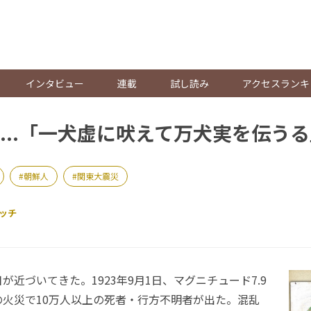
。
インタビュー
連載
試し読み
アクセスランキ
...「一犬虚に吠えて万犬実を伝う
朝鮮人
関東大震災
ッチ
近づいてきた。1923年9月1日、マグニチュード7.9
の火災で10万人以上の死者・行方不明者が出た。混乱