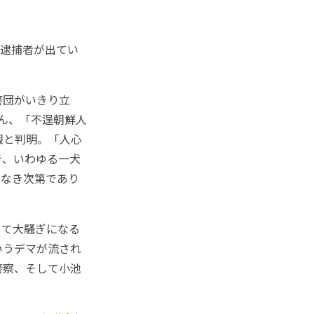
や逮捕者が出てい
警団がいきり立
ん、「不逞朝鮮人
報と判明。「人心
き、いわゆる一犬
目なき次第であり
じて大騒ぎになる
いうデマが流され
警察、そして小池