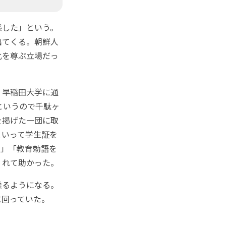
感した」という。
出てくる。朝鮮人
化を尊ぶ立場だっ
、早稲田大学に通
というので千駄ヶ
を掲げた一団に取
といって学生証を
ろ」「教育勅語を
くれて助かった。
乗るようになる。
に回っていた。