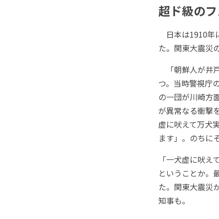
超ド級のフ
日本は1910年
た。関東大震災
「朝鮮人が井戸
つ。当時警視庁
の一団が川崎方
が異常なる衝撃
虚に吠えて万犬
ます」。のちに
「一犬虚に吠え
ということか。
た。関東大震災
知事も。