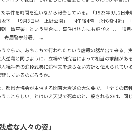
事件を時間を追いながら報告している。「1923年9月2日未
坂下」「9月3日昼 上野公園」「同午後4時 永代橋付近」「
同朝 亀戸署」という具合に。事件は地方にも飛び火し、「9月
 寄居警察分署」...。
うぐらい、あちこちで行われたという虐殺の話が出て来る。
京大逆殺と同じように、立場や研究者によって相当の乖離があ
鮮人犠牲者の追悼式典に追悼文を送らない方針と伝えられてい
影響しているのだろうか。
、都慰霊協会が主催する関東大震災の大法要で、「全ての犠
いうことらしい。とはいえ天災で死ぬのと、殺されるのは、同
。
残虐な人々の姿」