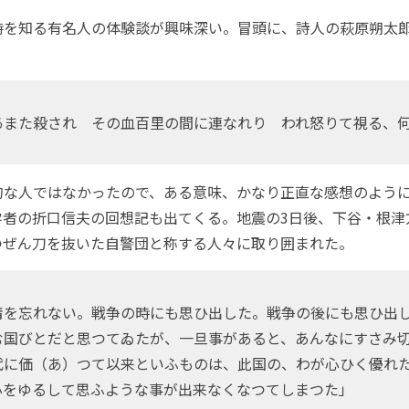
を知る有名人の体験談が興味深い。冒頭に、詩人の萩原朔太
また殺され その血百里の間に連なれり われ怒りて視る、
な人ではなかったので、ある意味、かなり正直な感想のよう
学者の折口信夫の回想記も出てくる。地震の3日後、下谷・根津
つぜん刀を抜いた自警団と称する人々に取り囲まれた。
を忘れない。戦争の時にも思ひ出した。戦争の後にも思ひ出
む国びとだと思つてゐたが、一旦事があると、あんなにすさみ
代に価（あ）つて以来といふものは、此国の、わが心ひく優れ
心をゆるして思ふような事が出来なくなつてしまつた」