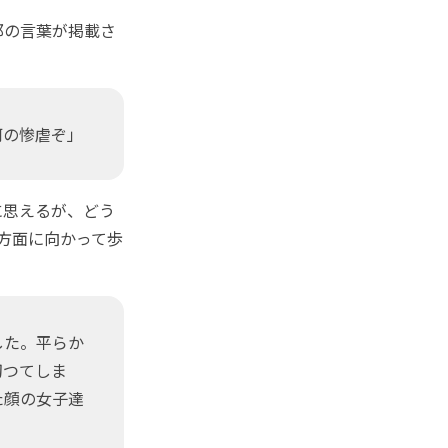
郎の言葉が掲載さ
何の惨虐ぞ」
に思えるが、どう
方面に向かって歩
した。平らか
切つてしま
た顔の女子達