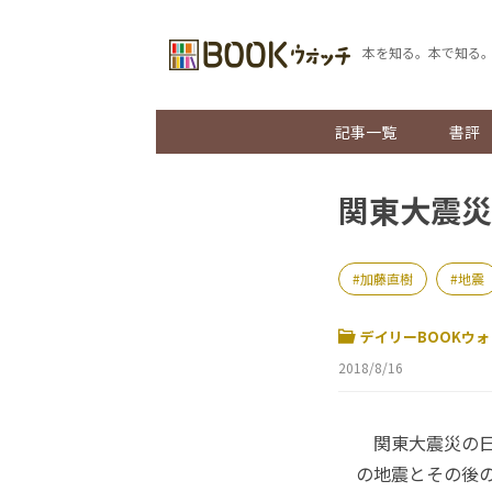
本を知る。本で知る
記事一覧
書評
関東大震災
加藤直樹
地震
デイリーBOOKウォ
2018/8/16
関東大震災の日が
の地震とその後