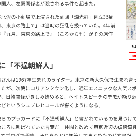
中国人、左翼関係者が殺される事件も起きた。
北沢の小劇場で上演された劇団「燐光群」創立35周
月、東京の路上で」は当時の狂乱を扱っていた。4年前
書『九月、東京の路上で』（ころから刊）がその原作
九
a
に「不逞朝鮮人」
さんは1967年生まれのライター。東京の新大久保で生まれ育
ったが、次第にコリアンタウン化し、近年エスニックな人気ス
で、日韓関係がきしみ始めると、ヘイトスピーチのデモが繰り
などというシュプレヒコールが響くようになる。
らのプラカードに「不逞朝鮮人」と書かれているのを見つけ
のころに叫ばれていた言葉だ。仲間と改めて東京近辺の虐殺事
ってブログで報告、それをもとに加筆してまとめたのが本書だ